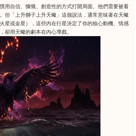
慣用自信、慷慨、創造性的方式打開局面。他們需要被看
。但「上升獅子上升天蠍」這個說法，通常意味著在天蠍
火星或金星），這些內在行星決定了你的核心動機、情感
，卻用天蠍的劇本在內心導戲。