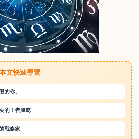
 本文快速導覽
假的你」
央的王者風範
的戰略家