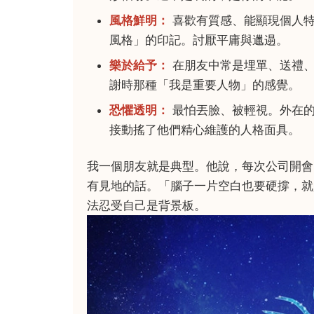
風格鮮明：
喜歡有質感、能顯現個人特
風格」的印記。討厭平庸與邋遢。
樂於給予：
在朋友中常是埋單、送禮、
謝時那種「我是重要人物」的感覺。
恐懼透明：
最怕丟臉、被輕視。外在的
接動搖了他們精心維護的人格面具。
我一個朋友就是典型。他說，每次公司開會
有見地的話。「腦子一片空白也要硬撐，就
法忍受自己是背景板。