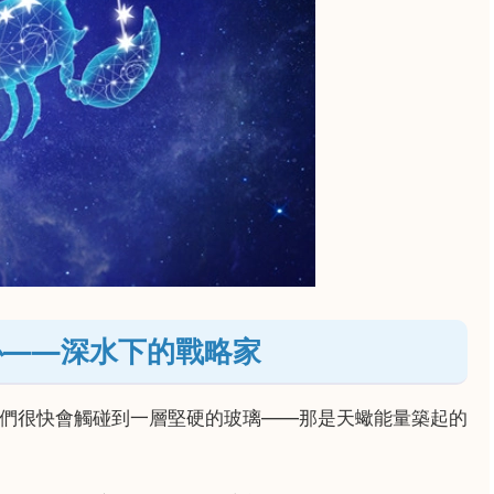
心——深水下的戰略家
們很快會觸碰到一層堅硬的玻璃——那是天蠍能量築起的