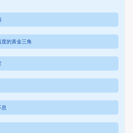
頭
溫度的黃金三角
家
不息