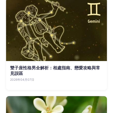
雙子座性格男全解析：相處指南、戀愛攻略與常
見誤區
2026年04月07日