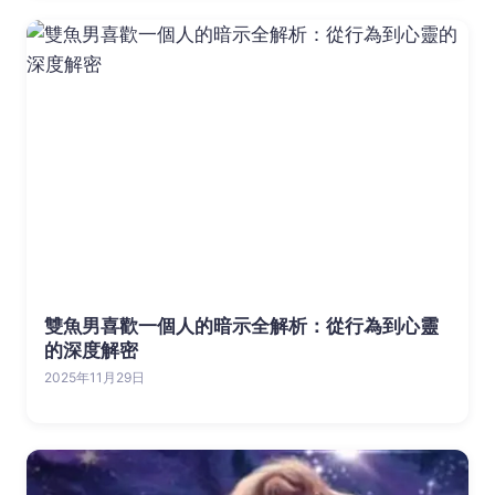
雙魚男喜歡一個人的暗示全解析：從行為到心靈
的深度解密
2025年11月29日