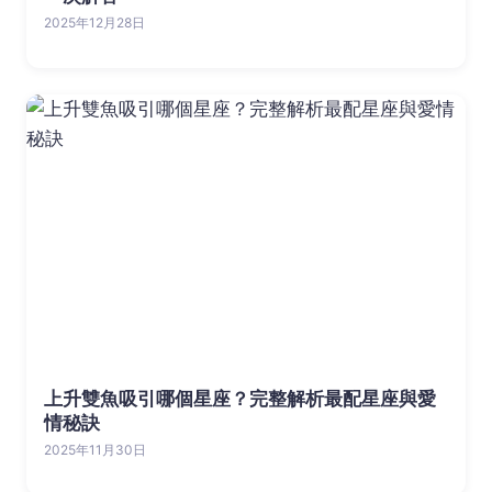
2025年12月28日
上升雙魚吸引哪個星座？完整解析最配星座與愛
情秘訣
2025年11月30日