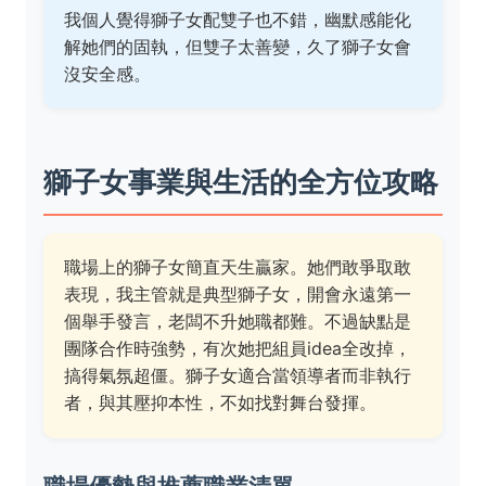
我個人覺得獅子女配雙子也不錯，幽默感能化
解她們的固執，但雙子太善變，久了獅子女會
沒安全感。
獅子女事業與生活的全方位攻略
職場上的獅子女簡直天生贏家。她們敢爭取敢
表現，我主管就是典型獅子女，開會永遠第一
個舉手發言，老闆不升她職都難。不過缺點是
團隊合作時強勢，有次她把組員idea全改掉，
搞得氣氛超僵。獅子女適合當領導者而非執行
者，與其壓抑本性，不如找對舞台發揮。