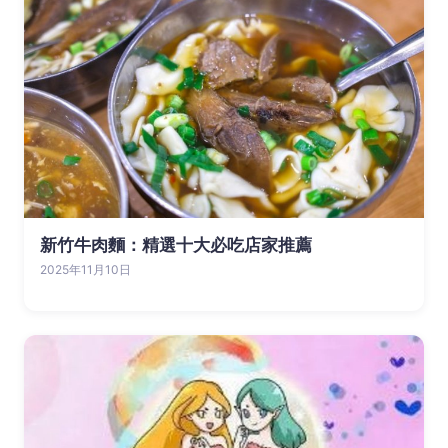
新竹牛肉麵：精選十大必吃店家推薦
2025年11月10日