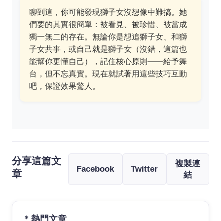
聊到這，你可能發現獅子女沒想像中難搞。她
們要的其實很簡單：被看見、被珍惜、被當成
獨一無二的存在。無論你是想追獅子女、和獅
子女共事，或自己就是獅子女（沒錯，這篇也
能幫你更懂自己），記住核心原則——給予舞
台，但不忘真實。現在就試著用這些技巧互動
吧，保證效果驚人。
分享這篇文
複製連
Facebook
Twitter
章
結
* 熱門文章