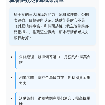
職場優勢與推薦職業清單
獅子女的三大職場超能力：危機處理快、公開
表達強、目標導向明確。缺點則是耐心不足
（討厭瑣碎事務）和偶爾越權（我主管常跨部
門指揮）。推薦這些職業，薪水行情參考人力
銀行數據：
公關經理：發揮領導魅力，月薪約6-10萬台
幣
創業老闆：掌控全局最自在，但初期資金壓
力大
活動策劃：從婚禮到商展都適合，需高抗壓
性