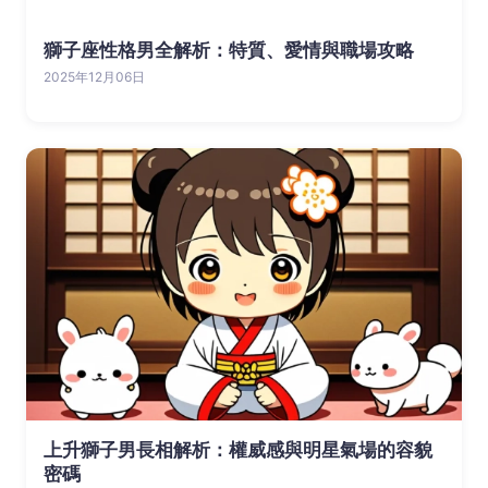
獅子座性格男全解析：特質、愛情與職場攻略
2025年12月06日
上升獅子男長相解析：權威感與明星氣場的容貌
密碼