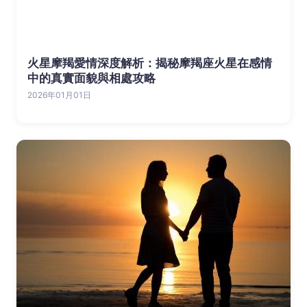
火星摩羯愛情深度解析：揭秘摩羯座火星在感情
中的真實面貌與相處攻略
2026年01月01日