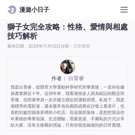
漫遊小日子
獅子女完全攻略：性格、愛情與相處
技巧解析
發布日期：2025年11月02日
分類：
日常散策
作者：
白育睿
我是白育睿，從體育大學運動科學研究所畢業後，一直待在健
身產業將近十年。這些年來，我看過很多人因為錯誤的觀念而
受傷，也陪著學員一步步建立穩定的運動習慣。私底下，我是
個標準的電影迷，週末最常泡在戲院或窩在沙發上看老片，也
喜歡到處挖掘巷弄裡的小吃店。寫這個部落格，是想把我這些
年累積的專業知識、生活體驗，用最直接、不藏私的方式分享
給大家。沒有太複雜的理論，只有你我也能做到的日常實踐。