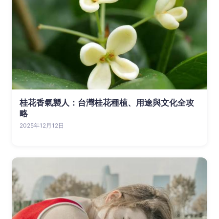
桂花香氣襲人：台灣桂花種植、用途與文化全攻
略
2025年12月12日