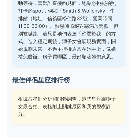
動等待，喜歡誰直接約見面，地點必挑能拍照
打卡的spot，例如「Smith & Wollensky」牛
排館（地址：信義區松仁路32號，營業時間
11:30-22:00）。熱戀時IG絕對塞滿放閃照，但
別被嚇跑，這只是她們表達「你屬於我」的方
式。進入穩定期後，獅子女會展現務實面，開
始規劃未來，不過主控權通常在她手上，像婚
禮怎麼辦、房子買哪區，最好順著她們意思。
最佳伴侶星座排行榜
根據占星師分析和問卷調查，這些星座跟獅子
女最合拍。表格附上關鍵原因和我的觀察評
分。