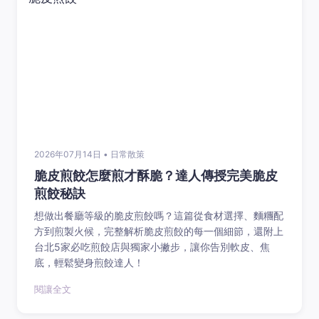
2026年07月14日 • 日常散策
脆皮煎餃怎麼煎才酥脆？達人傳授完美脆皮
煎餃秘訣
想做出餐廳等級的脆皮煎餃嗎？這篇從食材選擇、麵糰配
方到煎製火候，完整解析脆皮煎餃的每一個細節，還附上
台北5家必吃煎餃店與獨家小撇步，讓你告別軟皮、焦
底，輕鬆變身煎餃達人！
閱讓全文