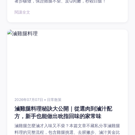
著步驟做，保證雞腿不柴、皮Q肉嫩，秒殺白飯！
閱讓全文
2026年07月07日 • 日常散策
滷雞腿料理秘訣大公開｜從選肉到滷汁配
方，新手也能做出吮指回味的家常味
滷雞腿怎麼滷才入味又不柴？本篇文章不藏私分享滷雞腿
料理的完整流程，包含雞腿挑選、去腥撇步、滷汁黃金比