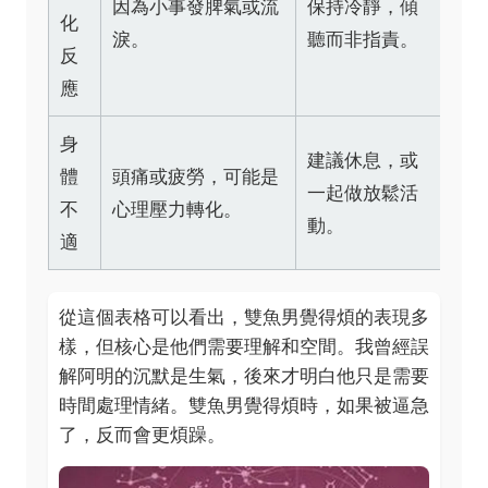
因為小事發脾氣或流
保持冷靜，傾
化
淚。
聽而非指責。
反
應
身
建議休息，或
體
頭痛或疲勞，可能是
一起做放鬆活
不
心理壓力轉化。
動。
適
從這個表格可以看出，雙魚男覺得煩的表現多
樣，但核心是他們需要理解和空間。我曾經誤
解阿明的沉默是生氣，後來才明白他只是需要
時間處理情緒。雙魚男覺得煩時，如果被逼急
了，反而會更煩躁。