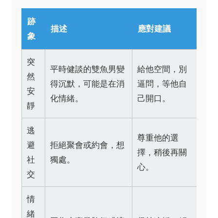
跡
描述
應對建議
象
突
平時健談的雙魚男變
給他空間，別
然
得沉默，可能是在消
逼問，等他自
安
化情緒。
己開口。
靜
逃
尊重他的選
避
拒絕聚會或約會，想
擇，稍後再關
社
獨處。
心。
交
情
緒