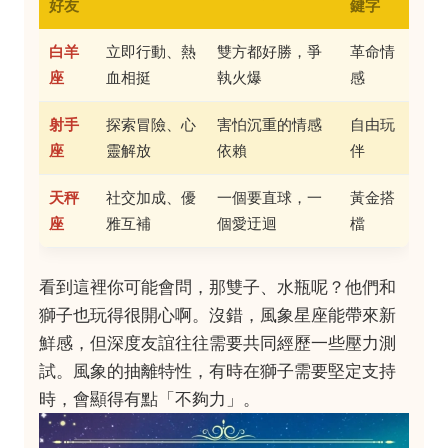
好友
鍵字
白羊
立即行動、熱
雙方都好勝，爭
革命情
座
血相挺
執火爆
感
射手
探索冒險、心
害怕沉重的情感
自由玩
座
靈解放
依賴
伴
天秤
社交加成、優
一個要直球，一
黃金搭
座
雅互補
個愛迂迴
檔
看到這裡你可能會問，那雙子、水瓶呢？他們和
獅子也玩得很開心啊。沒錯，風象星座能帶來新
鮮感，但深度友誼往往需要共同經歷一些壓力測
試。風象的抽離特性，有時在獅子需要堅定支持
時，會顯得有點「不夠力」。