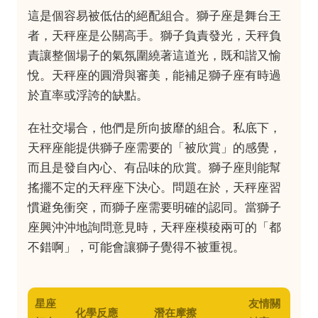
這是個容易被低估的絕配組合。獅子座是舞台王
者，天秤座是公關高手。獅子負責發光，天秤負
責讓整個場子的氣氛圍繞著這道光，既和諧又愉
悅。天秤座的圓滑與審美，能補足獅子座有時過
於直率或浮誇的缺點。
在社交場合，他們是所向披靡的組合。私底下，
天秤座能提供獅子座需要的「被欣賞」的感覺，
而且是發自內心、有品味的欣賞。獅子座則能幫
搖擺不定的天秤座下決心。問題在於，天秤座習
慣避免衝突，而獅子座需要明確的認同。當獅子
座興沖沖地詢問意見時，天秤座模稜兩可的「都
不錯啊」，可能會讓獅子覺得不被重視。
星座
友情關
化學反應
潛在摩擦