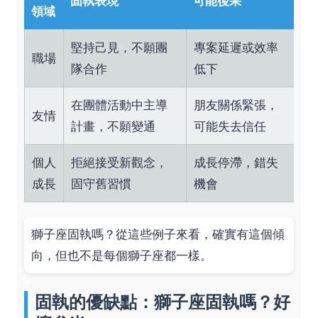
固執表現
可能後果
領域
堅持己見，不願團
專案延遲或效率
職場
隊合作
低下
在團體活動中主導
朋友關係緊張，
友情
計畫，不願變通
可能失去信任
個人
拒絕接受新觀念，
成長停滯，錯失
成長
固守舊習慣
機會
獅子座固執嗎？從這些例子來看，確實有這個傾
向，但也不是每個獅子座都一樣。
固執的優缺點：獅子座固執嗎？好