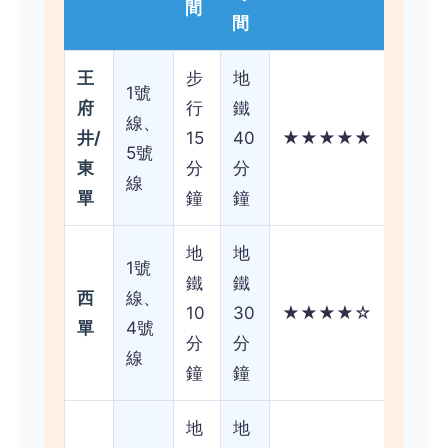
間
間
王
步
地
1號
府
行
鐵
線、
井/
15
40
★★★★★
5號
東
分
分
線
單
鐘
鐘
地
地
1號
鐵
鐵
西
線、
10
30
★★★★☆
單
4號
分
分
線
鐘
鐘
地
地