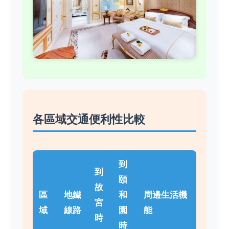
各區域交通便利性比較
到
到
頤
故
區
地鐵
和
周邊生活機
宮
域
線路
園
能
時
時