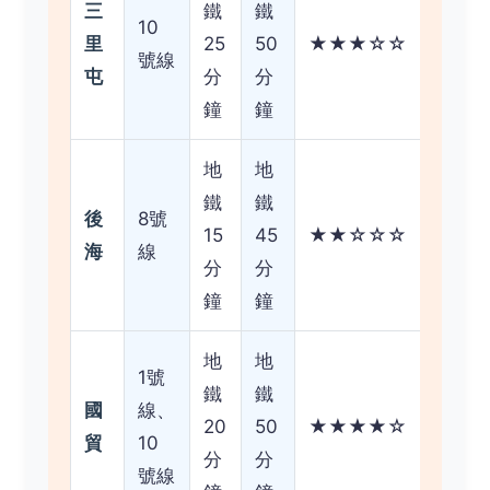
三
鐵
鐵
10
里
25
50
★★★☆☆
號線
屯
分
分
鐘
鐘
地
地
鐵
鐵
後
8號
15
45
★★☆☆☆
海
線
分
分
鐘
鐘
地
地
1號
鐵
鐵
國
線、
20
50
★★★★☆
貿
10
分
分
號線