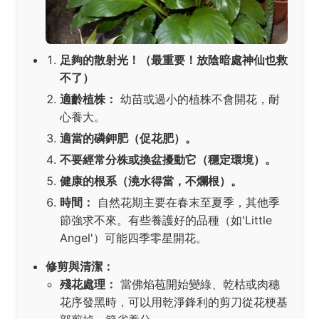
足夠的散射光！（最重要！放陰暗處神仙也救
不了）
適齡植株：
幼苗或過小的植株不會開花，耐
心養大。
適當的磷鉀肥（促花肥）。
不要經常分株或換盆擾動它（穩定環境）。
健康的根系（澆水得當，不爛根）。
時間：
自然花期主要在春末至夏季，其他季
節強求不來。有些養護好的品種（如'Little
Angel'）可能四季零星開花。
修剪與清潔：
殘花處理：
當佛焰苞開始變綠、乾枯或肉穗
花序發黑時，可以用乾淨鋒利的剪刀從花梗基