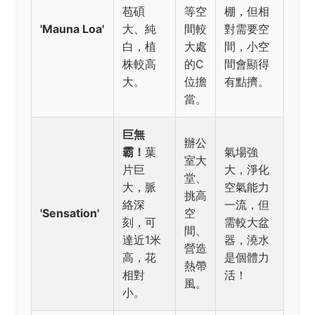
苞碩
等空
棚，但相
'Mauna Loa'
大、純
間較
對需要空
白，植
大處
間，小空
株較高
的C
間會顯得
大。
位擔
有點擠。
當。
巨無
辦公
霸！
葉
氣場強
室大
片巨
大，淨化
堂、
大，脈
空氣能力
挑高
絡深
一流，但
'Sensation'
空
刻，可
需較大盆
間、
達近1米
器，澆水
營造
高，花
是個體力
熱帶
相對
活！
風。
小。