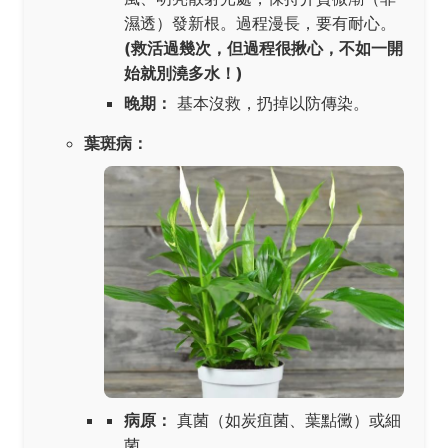
濕透）發新根。過程漫長，要有耐心。
(救活過幾次，但過程很揪心，不如一開
始就別澆多水！)
晚期：
基本沒救，扔掉以防傳染。
葉斑病：
病原：
真菌（如炭疽菌、葉點黴）或細
菌。