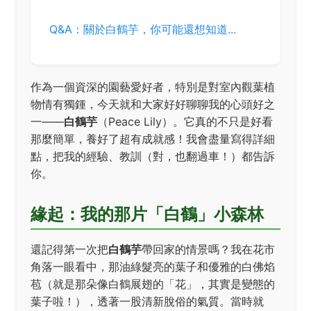
Q&A：關於白鶴芋，你可能還想知道...
作為一個資深的園藝愛好者，特別是對室內觀葉植
物情有獨鍾，今天就和大家好好聊聊我的心頭好之
一——
白鶴芋
（Peace Lily）。它真的不只是好看
那麼簡單，養好了超有成就感！我會盡量寫得詳細
點，把我的經驗、教訓（對，也翻過車！）都告訴
你。
緣起：我的那片「白鶴」小森林
還記得第一次把
白鶴芋
帶回家的情景嗎？我在花市
角落一眼看中，那油綠髮亮的葉子和優雅的白佛焰
苞（就是那朵像白鶴展翅的「花」，其實是變態的
葉子啦！），透著一股清新脫俗的氣質。當時就