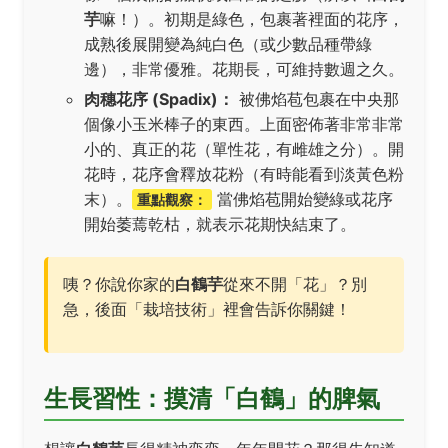
芋
嘛！）。初期是綠色，包裹著裡面的花序，
成熟後展開變為純白色（或少數品種帶綠
邊），非常優雅。花期長，可維持數週之久。
肉穗花序 (Spadix)：
被佛焰苞包裹在中央那
個像小玉米棒子的東西。上面密佈著非常非常
小的、真正的花（單性花，有雌雄之分）。開
花時，花序會釋放花粉（有時能看到淡黃色粉
末）。
當佛焰苞開始變綠或花序
重點觀察：
開始萎蔫乾枯，就表示花期快結束了。
咦？你說你家的
白鶴芋
從來不開「花」？別
急，後面「栽培技術」裡會告訴你關鍵！
生長習性：摸清「白鶴」的脾氣