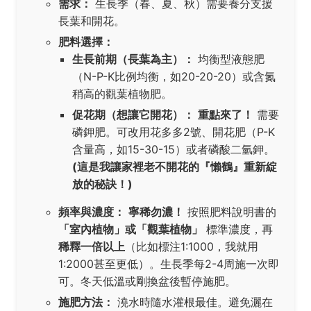
需求：
生長季（春、夏、秋）需要養分支援
長葉和開花。
肥料選擇：
生長前期（長葉為主）：
均衡型液態肥
（N-P-K比例均衡，如20-20-20）或含氮
稍高的觀葉植物肥。
促花期（想讓它開花）：
重點來了！
需要
磷鉀肥。可改用花多多2號、開花肥（P-K
含量高，如15-30-15）或者磷酸二氫鉀。
(這是我讓家裡老不開花的『懶鶴』重新綻
放的秘訣！)
頻率與濃度：
寧稀勿濃！
按照肥料說明書的
「室內植物」或「觀葉植物」
標準濃度，再
稀釋一倍以上
（比如標注1:1000，我就用
1:2000甚至更低）。生長季每2-4周施一次即
可。冬天低溫或剛換盆後暫停施肥。
施肥方法：
澆水時隨水灌根最佳。避免灑在