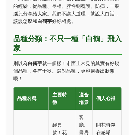
的經驗，從品種、長相、脾性到養護、防病，一股
腦兒分享給大家。我們不講大道理，就說大白話，
談談怎麼和
白鶴芋
好好相處。
品種分類：不只一種「白鶴」飛入
家
別以為
白鶴芋
就一個樣！市面上常見的其實有好幾
個品種，各有千秋。選對品種，更容易養出狀態
哦！
主要特
適合
品種名稱
個人心得
徵
場景
客
經典
廳、
開花時存
款！花
書房
在感爆