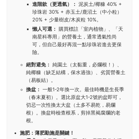
進階款（更透氣）：
泥炭土/椰糠 40% +
珍珠岩 30% + 赤玉土/鹿沼土（中小粒）
20% + 少量樹皮/木炭粒 10%。
懶人可選：
購買標註「室內植物」、「天
南星科專用」的營養土，通常透氣性尚
可，但自己最好再混一點珍珠岩進去更保
險。
絕對避免：
純園土（太黏重，必爛根！）、
純椰糠（缺乏結構，保水過強）、劣質營養土
（易板結）。
換盆：
一般1-2年換一次。最佳時機是生長季
（春末夏初）。選比原盆大1-2號的盆即可，
切忌一次性換太大盆（土多不易乾，易爛
根）。換盆時檢查根系，剪掉黑褐腐爛的老
根。
施肥：薄肥勤施是關鍵！