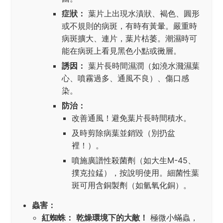
症狀：
葉片上出現水漬狀、褐色、圓形
或不規則的病斑，有時有黃暈。嚴重時
病斑擴大、連片，葉片枯萎。潮濕時可
能在病斑上看見黑色小點或黴層。
誘因：
葉片長時間濕潤（如澆水濺濕葉
心、噴霧過多、通風不良）、傷口感
染。
防治：
改善通風！避免葉片長時間積水。
及時剪除病葉並銷毀（別扔盆
裡！）。
噴施廣譜性殺菌劑（如大生M-45、
撲克拉錳），按說明使用。細菌性葉
斑可用含銅製劑（如氫氧化銅）。
蟲害：
紅蜘蛛：
乾燥環境下的大敵！
極微小蟎蟲，