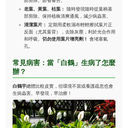
部剪掉。節省養分。
老葉、黃葉、枯葉：
隨時發現隨時從葉柄基
部剪除。保持植株清爽通風，減少病蟲害。
清潔葉片：
定期用柔軟濕布輕輕擦拭葉片正
反面（尤其葉背），去除灰塵，利於光合作用
和呼吸。
切勿使用葉片增亮劑！
會堵塞氣
孔。
常見病害：當「白鶴」生病了怎麼
辦？
白鶴芋
總體比較皮實，但環境不當或養護疏忽也會
生病蟲害。早發現，早治療！