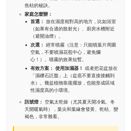
焦枯的秘訣。
家庭怎麼辦：
首選：
放在濕度相對高的地方，比如浴室
（如果有合適的散射光）、廚房水槽附近
（避開油煙）。
次選：
經常噴霧（注意：只能噴葉片周圍
空氣，不要噴濕花苞中心，避免爛
心！）。噴霧的效果短暫。
有效方案：
使用加濕器！
或者把花盆放在
「濕礫石託盤」上（盆底不要直接接觸到
水）。幾盆植物靠攏擺放，也能形成區域
性濕度高的小環境。
訊號燈：
空氣太乾燥（尤其夏天開冷氣、冬
天開暖氣時），葉尖和葉緣會發黃、乾枯、變
褐色，非常難看。