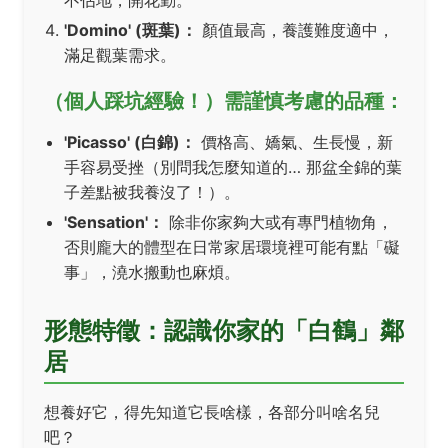
不佔地，開花勤。
'Domino' (斑葉)：
顏值最高，養護難度適中，
滿足觀葉需求。
（個人踩坑經驗！）需謹慎考慮的品種：
'Picasso' (白錦)：
價格高、嬌氣、生長慢，新
手容易受挫（別問我怎麼知道的… 那盆全錦的葉
子差點被我養沒了！）。
'Sensation'：
除非你家夠大或有專門植物角，
否則龐大的體型在日常家居環境裡可能有點「礙
事」，澆水搬動也麻煩。
形態特徵：認識你家的「白鶴」鄰
居
想養好它，得先知道它長啥樣，各部分叫啥名兒
吧？