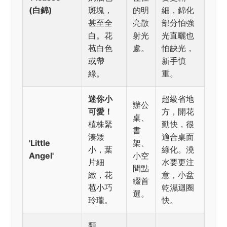
(白錦)
斑塊，
的明
細，錦化
甚至全
亮散
部分怕強
白。花
射光
光直曬也
苞白色
處。
怕缺光，
或帶
新手慎
綠。
重。
迷你小
超級省地
辦公
可愛！
方，開花
桌、
植株緊
勤快，很
書
湊矮
適合桌面
'Little
架、
小，葉
綠化。澆
Angel'
小空
片細
水要更注
間點
緻，花
意，小盆
綴首
苞小巧
乾濕迴圈
選。
玲瓏。
快。
類