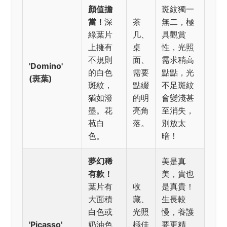
顏值擔
斑紋獨一
當！
深
茶
無二，極
綠葉片
几、
具觀賞
上擁有
桌
性，光照
不規則
面、
需求稍高
'Domino'
的白色
需要
點點，光
(斑葉)
斑紋，
點綴
不足斑紋
猶如潑
的明
會變淺甚
墨。花
亮角
至消失，
苞白
落。
別放太
色。
暗！
夢幻稀
美是真
有款！
美，貴也
葉片有
收
是真貴！
大面積
藏、
生長較
白色或
光照
慢，養護
'Picasso'
奶油色
極佳
要更精