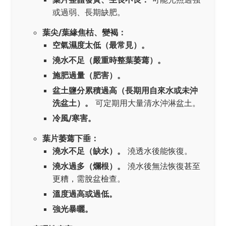
或過弱、長期缺肥。
葉尖/葉緣焦枯、變褐：
空氣濕度太低（最常見）。
澆水不足（嚴重時整葉萎蔫）。
施肥過量（肥害）。
盆土鹽分累積過高（長期用自來水或未沖
洗盆土）。
可定期用大量清水沖淋盆土。
冷風/寒害。
葉片萎蔫下垂：
澆水不足（缺水）。
澆透水後能恢復。
澆水過多（爛根）。
澆水後無法恢復甚至
更糟，需脫盆檢查。
溫度過高或過低。
強光暴曬。