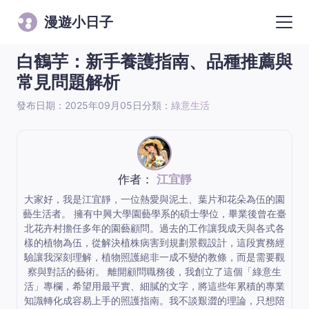
漫遊小日子
白鶴芋：新手養護指南、品種推薦與
常見問題解析
發布日期：2025年09月05日
分類：
綠意生活
作者：
江宜靜
大家好，我是江宜靜，一位熱愛與泥土、葉片和花朵為伍的園
藝生活者。 擁有中興大學園藝學系的碩士學位，畢業後曾在臺
北花卉村擔任多年的園藝顧問。過去的工作讓我成天與各式各
樣的植物為伍，從解決植株病害到規劃景觀設計，這段實務經
驗讓我深刻理解，植物照護絕非一成不變的教條，而是需要觀
察與對話的藝術。 離開顧問職務後，我創立了這個「綠意生
活」專欄，希望用最平實、細膩的文字，將這些年累積的專業
知識轉化成容易上手的照護指南。我不談艱澀的理論，只想陪