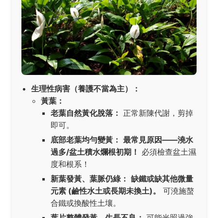
生理性病害（養護不當為主）：
黃葉：
老葉自然黃化脫落：
正常新陳代謝，剪掉
即可。
底部老葉均勻變黃：
最常見原因——澆水
過多/盆土積水爛根初期！
必須檢查盆土濕
度和根系！
新葉發黃、葉脈仍綠：
缺鐵或缺其他微量
元素 (鹼性水土或長期未換土)。
可澆施螯
合鐵或換酸性土壤。
葉片整體發黃、生長不良：
可能光照過強