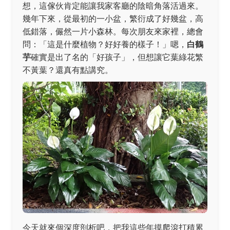
想，這傢伙肯定能讓我家客廳的陰暗角落活過來。
幾年下來，從最初的一小盆，繁衍成了好幾盆，高
低錯落，儼然一片小森林。每次朋友來家裡，總會
問：「這是什麼植物？好好養的樣子！」嗯，
白鶴
芋
確實是出了名的「好孩子」，但想讓它葉綠花繁
不黃葉？還真有點講究。
今天就來個深度剖析吧，把我這些年摸爬滾打積累