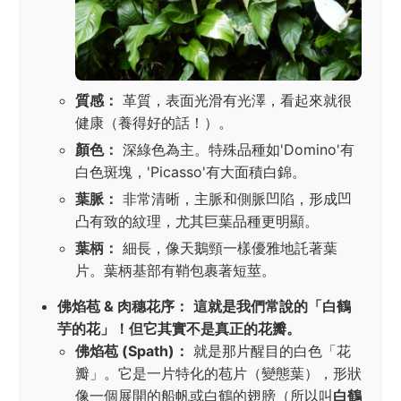
質感：
革質，表面光滑有光澤，看起來就很
健康（養得好的話！）。
顏色：
深綠色為主。特殊品種如'Domino'有
白色斑塊，'Picasso'有大面積白錦。
葉脈：
非常清晰，主脈和側脈凹陷，形成凹
凸有致的紋理，尤其巨葉品種更明顯。
葉柄：
細長，像天鵝頸一樣優雅地託著葉
片。葉柄基部有鞘包裹著短莖。
佛焰苞 & 肉穗花序：
這就是我們常說的「白鶴
芋的花」！但它其實不是真正的花瓣。
佛焰苞 (Spath)：
就是那片醒目的白色「花
瓣」。它是一片特化的苞片（變態葉），形狀
像一個展開的船帆或白鶴的翅膀（所以叫
白鶴