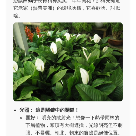
想讓
白鶴芋
長得精神奕奕、年年開花？那得先知道
它老家（熱帶美洲）的環境啥樣，它喜歡啥、討厭
啥。
光照：
這是關鍵中的關鍵！
喜好：
明亮的散射光！想像一下熱帶雨林的
下層植物，頭頂有大樹遮擋，光線明亮但不刺
眼、不暴曬。朝北、朝東的窗邊是絕佳位置。