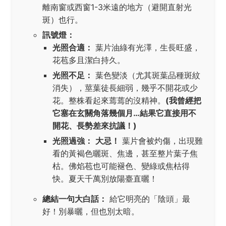
離南窗或西窗1-3米遠的地方（避開直射光
斑）也行。
訊號燈：
光照合適：
葉片油綠有光澤，生長旺盛，
花苞多且潔白持久。
光照不足：
葉色變淡（尤其斑葉品種斑紋
消失），莖葉徒長細弱，幾乎不開花或少
花。整株看起來蔫蔫的沒精神。
(我曾經把
它塞在玄關角落幾個月…結果它直接用不
開花、長勢差來抗議！)
光照過強：
大忌！
葉片會被灼傷，出現難
看的黃褐色曬斑、焦邊，甚至整片葉子焦
枯。佛焰苞也可能褪色、變綠或焦枯得
快。夏天千萬別放陽臺直曬！
總結一句大白話：
給它明亮的「陰頭」最
好！別暴曬，但也別太暗。