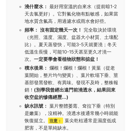
澆什麼水：
最好用室溫的自來水（提前晾1-2
天去氯更好）。它對氟化物有點敏感，如果當
地水質含氟高，用過濾水或雨水會好些。
頻率：
沒有固定幾天一次！
完全取決於環境
（光照、溫度、濕度、盆器大小材質、土壤配
比）。夏天蒸發快，可能3-5天就要澆；冬天
低溫生長慢，可能10-15天甚至更久才澆一
次。
一定要學會看植物狀態和掂盆！
積水後果：
爛根！爛根！爛根！黃葉（從老
葉開始，整片均勻變黃）、葉片軟塌下垂、莖
基部發黑發軟、有異味。發現不及時，整株報
銷！
(別學我曾經出遠門前澆透水，結果回來
收空盆的慘痛經歷...)
缺水訊號：
葉片整體萎蔫、耷拉下垂（特別
是嫩葉），沒精神。澆透水後通常幾小時就能
恢復挺立。
葉尖乾枯通常是濕度低或
注意：
肥害，不是單純缺水。