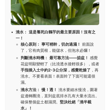
澆水：
這是養死白鶴芋的最主要原因！沒有之
一！
核心原則：
寧可稍幹，切勿過濕！
前面說
了，它有肉質根，能儲水，但泡水必爛！
判斷澆水時機：
最可靠方法——掂盆！
感覺
花盆明顯變輕了（比澆透水後輕很多），或者
手指插入土中約2-3公分深，感覺乾燥了
，再
澆水。不要看表面！表面幹了下面可能還很
濕。
澆水方法：
慢！透！
澆水要細水慢澆，圍著
盆邊轉圈澆，直到盆底排水孔有大量水流出。
確保整個盆土都濕潤。
堅決杜絕「澆半截
水」！