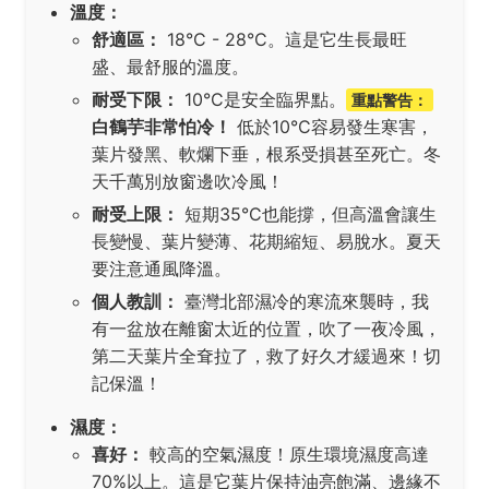
溫度：
舒適區：
18°C - 28°C。這是它生長最旺
盛、最舒服的溫度。
耐受下限：
10°C是安全臨界點。
重點警告：
白鶴芋非常怕冷！
低於10°C容易發生寒害，
葉片發黑、軟爛下垂，根系受損甚至死亡。冬
天千萬別放窗邊吹冷風！
耐受上限：
短期35°C也能撐，但高溫會讓生
長變慢、葉片變薄、花期縮短、易脫水。夏天
要注意通風降溫。
個人教訓：
臺灣北部濕冷的寒流來襲時，我
有一盆放在離窗太近的位置，吹了一夜冷風，
第二天葉片全耷拉了，救了好久才緩過來！切
記保溫！
濕度：
喜好：
較高的空氣濕度！原生環境濕度高達
70%以上。這是它葉片保持油亮飽滿、邊緣不