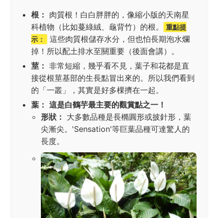
根：
肉質根！白白胖胖的，像縮小版的天南星
科植物（比如蔓綠絨、龜背竹）的根。
重點提
這些肉質根儲存水分，但也怕長期泡水爛
示：
掉！所以配土排水至關重要（後面會講）。
莖：
非常短縮，幾乎看不見，葉子和花都是直
接從根莖基部的生長點冒出來的。所以我們看到
的「一叢」，其實是好多棵擠在一起。
葉：
這是白鶴芋最主要的觀賞點之一！
形狀：
大多數品種是長橢圓形或披針形，葉
尖漸尖。'Sensation'等巨葉品種可達驚人的
長度。