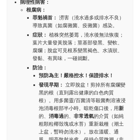
病理性病害：
根腐病：
罪魁禍首：
澇害（澆水過多或排水不良）
導致真菌（如腐黴菌、疫黴菌）感染。
症狀：
植株突然萎蔫，澆水後無法恢復；
葉片大量發黃脫落；莖基部發黑、變軟、
腐爛；脫盆可見根系變黑褐色、水漬狀、
發黏、有異味，一碰就斷。
防治：
預防為主！嚴格控水！保證排水！
發現早期：
立即脫盆！剪掉所有腐爛變
黑的根（直到露出健康的白色肉質
根）。用多菌靈/百菌清等殺菌劑溶液浸
泡消毒根部半小時。晾乾傷口後，用
新
的、
消毒過
的、
非常透氣
的介質（如純
粗顆粒椰殼塊或水苔）重新栽種（潮土
上盆，暫時勿澆水）。放在溫暖、通
風、明亮散射光處，保持介質微潮（非