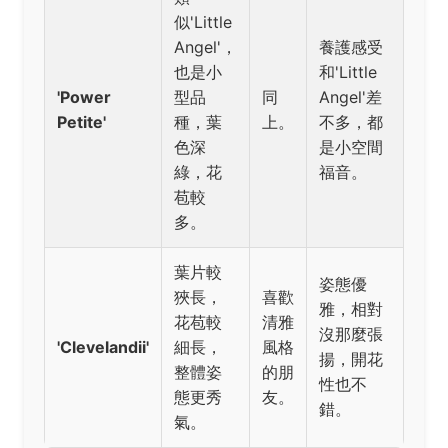
似'Little
Angel'，
養護感受
也是小
和'Little
'Power
型品
同
Angel'差
Petite'
種，葉
上。
不多，都
色深
是小空間
綠，花
福音。
苞較
多。
葉片較
姿態優
狹長，
喜歡
雅，相對
花苞較
清雅
沒那麼張
'Clevelandii'
細長，
風格
揚，開花
整體姿
的朋
性也不
態更秀
友。
錯。
氣。