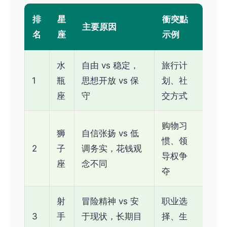
排
星
衝突點
主要原因
名
座
示例
水
自由 vs 稳定，
旅行计
1
瓶
思想开放 vs 保
划、社
座
守
交方式
购物习
狮
自信张扬 vs 低
惯、领
2
子
调务实，花钱观
导权争
座
念不同
夺
射
冒险精神 vs 安
职业选
3
手
于现状，长期目
择、生