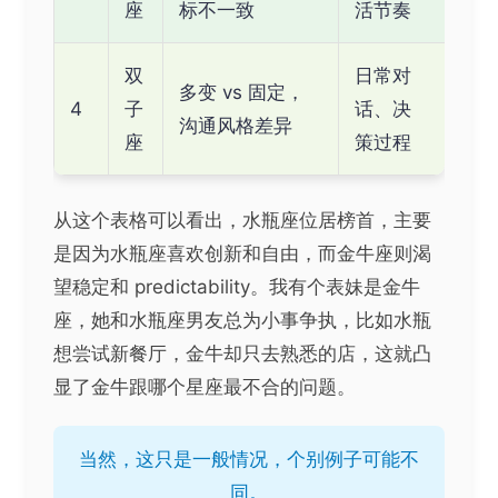
座
标不一致
活节奏
双
日常对
多变 vs 固定，
4
子
话、决
沟通风格差异
座
策过程
从这个表格可以看出，水瓶座位居榜首，主要
是因为水瓶座喜欢创新和自由，而金牛座则渴
望稳定和 predictability。我有个表妹是金牛
座，她和水瓶座男友总为小事争执，比如水瓶
想尝试新餐厅，金牛却只去熟悉的店，这就凸
显了金牛跟哪个星座最不合的问题。
当然，这只是一般情况，个别例子可能不
同。