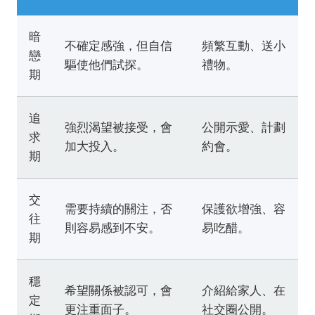
暗
不確定感強，但自信
頻繁互動、送小
戀
驅使他們試探。
禮物。
期
追
強烈渴望被接受，會
公開示愛、計劃
求
加大投入。
約會。
期
交
需要持續的關注，否
保護欲增強、容
往
則容易感到不安。
易吃醋。
期
穩
希望關係被認可，會
介紹給家人、在
定
更注重面子。
社交圈公開。