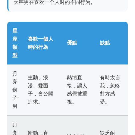
天秤男在喜欢一个人时的不同行为。
星
座
喜歡一個人
優點
缺點
類
時的行為
型
月
主動、浪
熱情直
有時太自
亮
漫、愛面
接，讓人
我，忽略
獅
子，會公開
感覺被重
對方感
子
追求。
視。
受。
男
月
亮
衝動、直
缺乏耐