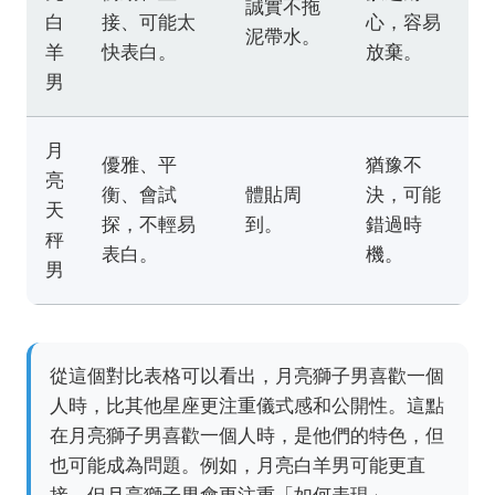
誠實不拖
白
接、可能太
心，容易
泥帶水。
羊
快表白。
放棄。
男
月
優雅、平
猶豫不
亮
衡、會試
體貼周
決，可能
天
探，不輕易
到。
錯過時
秤
表白。
機。
男
從這個對比表格可以看出，月亮獅子男喜歡一個
人時，比其他星座更注重儀式感和公開性。這點
在月亮獅子男喜歡一個人時，是他們的特色，但
也可能成為問題。例如，月亮白羊男可能更直
接，但月亮獅子男會更注重「如何表現」。