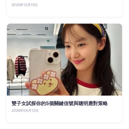
2025年12月15日
雙子女試探你的5個關鍵信號與聰明應對策略
2026年04月12日