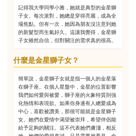
記得我大學同學小雅，她就是典型的金星獅
子女。每次派對，她總是穿得亮麗，成為全
場焦點。但有一次，她因為朋友沒注意到她
的新髮型而生氣好久。這讓我覺得，金星獅
子女雖然自信，但對關注的需求真的很高。
什麼是金星獅子女？
簡單說，金星獅子女就是指一個人的金星落
在獅子座。在個人星盤中，金星的位置影響
我們如何愛與被愛，獅子座的火象特質則強
化熱情和表現欲。如果你身邊有人總愛成為
中心，喜歡被讚美，那很可能就是金星獅子
女。她們在愛情中渴望被崇拜，希望伴侶能
給予足夠的關注。這不代表她們膚淺，相反