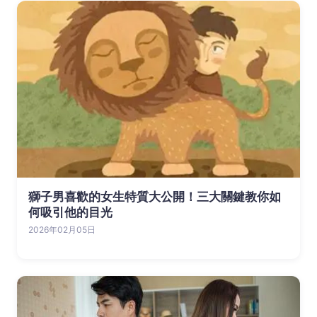
獅子男喜歡的女生特質大公開！三大關鍵教你如
何吸引他的目光
2026年02月05日