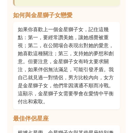
如何與金星獅子女戀愛
如果你喜歡上一個金星獅子女，記住這幾
點：第一，要經常讚美她，讓她感覺被重
視；第二，在公開場合表現出對她的愛意，
她喜歡這種關注；第三，支持她的夢想和創
意。但要注意，金星獅子女有時太要求關
注，如果伴侶無法滿足，可能引發矛盾。我
自己就見過一對情侶，男方比較內向，女方
是金星獅子女，他們常因溝通不順而冷戰。
這顯示，金星獅子女需要學會在愛情中平衡
付出和索取。
最佳伴侶星座
根據占星學，金星獅子女與某些星座特別兼