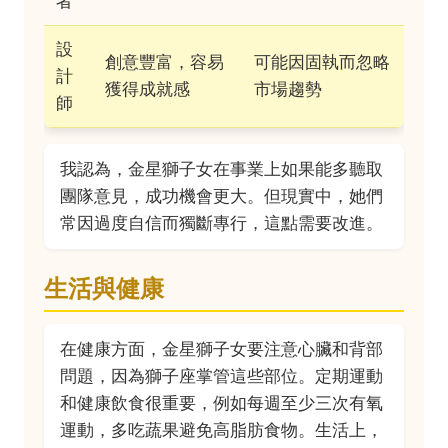
者
設
創意豐富，容易
可能因固執而忽略
計
獲得成就感
市場趨勢
師
我認為，金星獅子女在事業上如果能多聽取
團隊意見，成功機會更大。但現實中，她們
常因過度自信而獨斷專行，這點需要改進。
生活與健康
在健康方面，金星獅子女要注意心臟和背部
問題，因為獅子座掌管這些部位。定期運動
和健康飲食很重要，例如每週至少三次有氧
運動，多吃蔬果避免高脂肪食物。生活上，