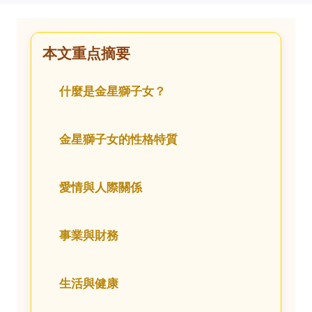
本文重点摘要
什麼是金星獅子女？
金星獅子女的性格特質
愛情與人際關係
事業與財務
生活與健康