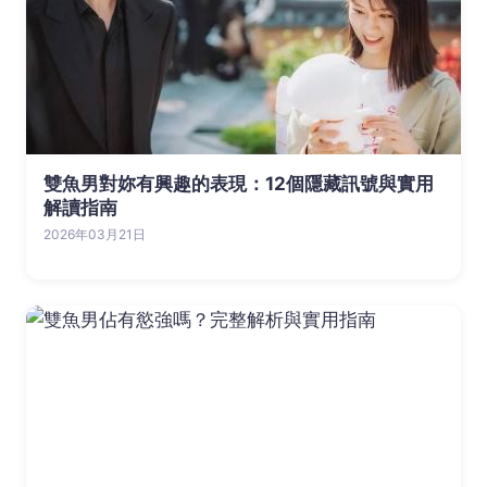
雙魚男對妳有興趣的表現：12個隱藏訊號與實用
解讀指南
2026年03月21日