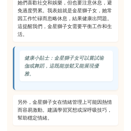
她們喜歡社交和娛樂，但也要注意休息，避
免過度勞累。我表姐就是金星獅子女，她常
因工作忙碌而忽略休息，結果健康出問題。
這提醒我們，金星獅子女需要平衡工作和生
活。
健康小貼士：金星獅子女可以嘗試瑜
伽或舞蹈，這既能放鬆又能展現優
雅。
另外，金星獅子女在情緒管理上可能因熱情
而容易激動。建議學習冥想或深呼吸技巧，
幫助穩定情緒。