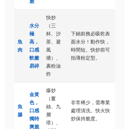
脆
快炒
水分
（三
極
杯、沙
下鍋前務必吸乾表
魚
高，
茶、避
面水分！動作快，
肉
口感
風
時間短。快炒前可
軟嫩
塘）、
拍薄粉定型。
易碎
裹粉油
炸
爆炒
金黃
（薑
色，
非常稀少，需專業
魚
絲、九
口感
處理清洗。快火快
腸
層
獨特
炒保持脆度。
塔）、
爽脆