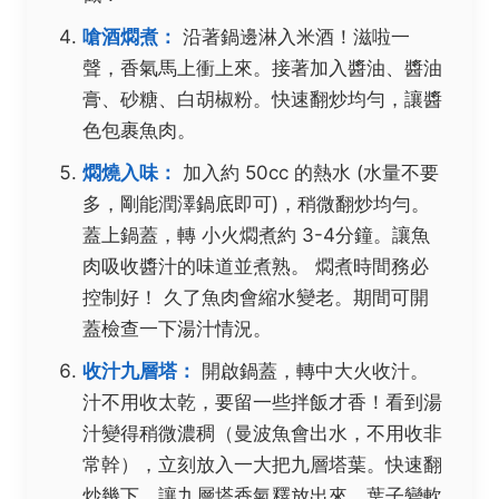
嗆酒燜煮：
沿著鍋邊淋入米酒！滋啦一
聲，香氣馬上衝上來。接著加入醬油、醬油
膏、砂糖、白胡椒粉。快速翻炒均勻，讓醬
色包裹魚肉。
燜燒入味：
加入約 50cc 的熱水 (水量不要
多，剛能潤澤鍋底即可)，稍微翻炒均勻。
蓋上鍋蓋，轉
小火燜煮約 3-4分鐘
。讓魚
肉吸收醬汁的味道並煮熟。
燜煮時間務必
控制好！
久了魚肉會縮水變老。期間可開
蓋檢查一下湯汁情況。
收汁九層塔：
開啟鍋蓋，轉中大火收汁。
汁不用收太乾，要留一些拌飯才香！看到湯
汁變得稍微濃稠（曼波魚會出水，不用收非
常幹），立刻放入一大把九層塔葉。快速翻
炒幾下，讓九層塔香氣釋放出來、葉子變軟