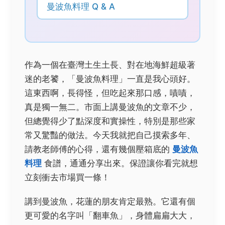
曼波魚料理 Q & A
作為一個在臺灣土生土長、對在地海鮮超級著
迷的老饕，「曼波魚料理」一直是我心頭好。
這東西啊，長得怪，但吃起來那口感，嘖嘖，
真是獨一無二。市面上講曼波魚的文章不少，
但總覺得少了點深度和實操性，特別是那些家
常又驚豔的做法。今天我就把自己摸索多年、
請教老師傅的心得，還有幾個壓箱底的
曼波魚
料理
食譜，通通分享出來。保證讓你看完就想
立刻衝去市場買一條！
講到曼波魚，花蓮的朋友肯定最熟。它還有個
更可愛的名字叫「翻車魚」，身體扁扁大大，