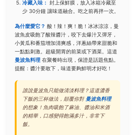
冷藏入味：
封上保鮮膜，放入冰箱冷藏至
少
30分鐘
讓味道融合。吃之前再拌一次。
為什麼愛它？
酸！辣！爽！脆！冰冰涼涼，曼
波魚皮吸飽了酸辣醬汁，咬下去爆汁又彈牙，
小黃瓜和番茄增加清爽感，洋蔥絲帶來甜脆和
一點點刺激。超級開胃的前菜或下酒菜。這道
曼波魚料理
在聚餐時出現，保證是話題焦點。
提醒：醬汁要敢下，味道要夠鮮明才好吃！
誰說曼波魚只能做清淡料理？這道濃香
下飯的三杯做法，顛覆你對
曼波魚料理
的想象！魚肉吸飽了麻油、醬油和米酒
的精華，口感變得飽滿多汁，非常下
飯。