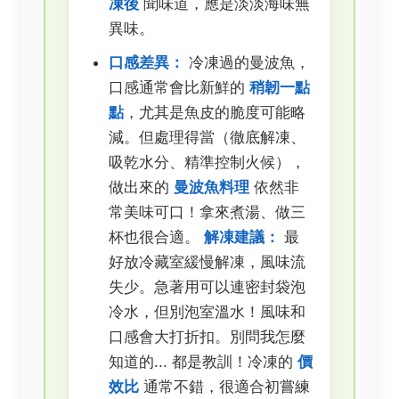
凍後
聞味道，應是淡淡海味無
異味。
口感差異：
冷凍過的曼波魚，
口感通常會比新鮮的
稍韌一點
點
，尤其是魚皮的脆度可能略
減。但處理得當（徹底解凍、
吸乾水分、精準控制火候），
做出來的
曼波魚料理
依然非
常美味可口！拿來煮湯、做三
杯也很合適。
解凍建議：
最
好放冷藏室緩慢解凍，風味流
失少。急著用可以連密封袋泡
冷水，但別泡室溫水！風味和
口感會大打折扣。別問我怎麼
知道的... 都是教訓！冷凍的
價
效比
通常不錯，很適合初嘗練