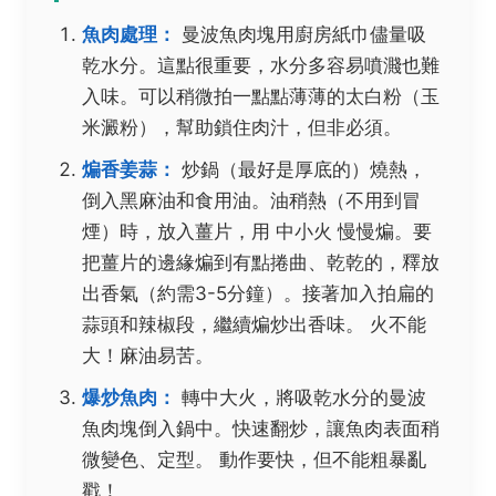
魚肉處理：
曼波魚肉塊用廚房紙巾儘量吸
乾水分。這點很重要，水分多容易噴濺也難
入味。可以稍微拍一點點薄薄的太白粉（玉
米澱粉），幫助鎖住肉汁，但非必須。
煸香姜蒜：
炒鍋（最好是厚底的）燒熱，
倒入黑麻油和食用油。油稍熱（不用到冒
煙）時，放入薑片，用
中小火
慢慢煸。要
把薑片的邊緣煸到有點捲曲、乾乾的，釋放
出香氣（約需3-5分鐘）。接著加入拍扁的
蒜頭和辣椒段，繼續煸炒出香味。
火不能
大！麻油易苦。
爆炒魚肉：
轉中大火，將吸乾水分的曼波
魚肉塊倒入鍋中。快速翻炒，讓魚肉表面稍
微變色、定型。
動作要快，但不能粗暴亂
戳！