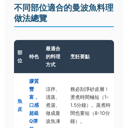
不同部位適合的曼波魚料理
做法總覽
最適合
部
特色
的料理
烹飪要點
位
方式
膠質
豐
涼拌、
務必刮淨砂皮層！
富，
清蒸、
燙煮時間極短（1-
魚
口感
煮湯、
1.5分鐘）。蒸煮時
皮
超級
做成曼
間也要短（8-10分
Q彈
波魚凍
鐘）。