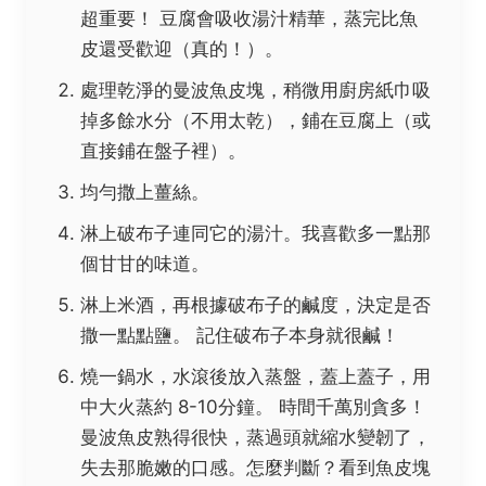
超重要！
豆腐會吸收湯汁精華，蒸完比魚
皮還受歡迎（真的！）。
處理乾淨的曼波魚皮塊，稍微用廚房紙巾吸
掉多餘水分（不用太乾），鋪在豆腐上（或
直接鋪在盤子裡）。
均勻撒上薑絲。
淋上破布子連同它的湯汁。我喜歡多一點那
個甘甘的味道。
淋上米酒，再根據破布子的鹹度，決定是否
撒一點點鹽。
記住破布子本身就很鹹！
燒一鍋水，水滾後放入蒸盤，蓋上蓋子，用
中大火蒸約 8-10分鐘
。
時間千萬別貪多！
曼波魚皮熟得很快，蒸過頭就縮水變韌了，
失去那脆嫩的口感。怎麼判斷？看到魚皮塊