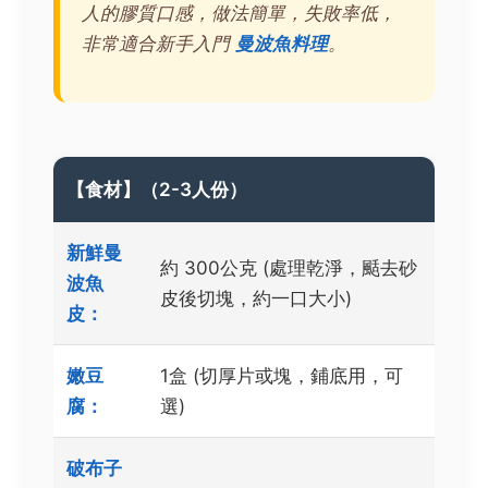
人的膠質口感，做法簡單，失敗率低，
非常適合新手入門
曼波魚料理
。
【食材】（2-3人份）
新鮮曼
約 300公克 (處理乾淨，颳去砂
波魚
皮後切塊，約一口大小)
皮：
嫩豆
1盒 (切厚片或塊，鋪底用，可
腐：
選)
破布子