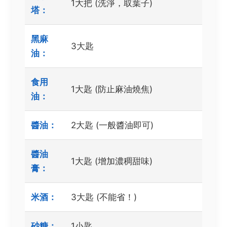
1大把 (洗淨，取葉子)
塔：
黑麻
3大匙
油：
食用
1大匙 (防止麻油燒焦)
油：
醬油：
2大匙 (一般醬油即可)
醬油
1大匙 (增加濃稠甜味)
膏：
米酒：
3大匙 (不能省！)
砂糖：
1小匙