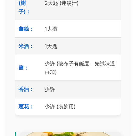
(樹
2大匙 (連湯汁)
子)：
薑絲：
1大撮
米酒：
1大匙
少許 (破布子有鹹度，先試味道
鹽：
再加)
香油：
少許
蔥花：
少許 (裝飾用)