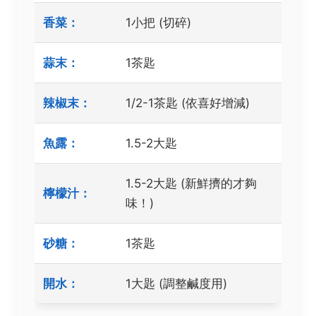
香菜：
1小把 (切碎)
蒜末：
1茶匙
辣椒末：
1/2-1茶匙 (依喜好增減)
魚露：
1.5-2大匙
1.5-2大匙 (新鮮擠的才夠
檸檬汁：
味！)
砂糖：
1茶匙
開水：
1大匙 (調整鹹度用)