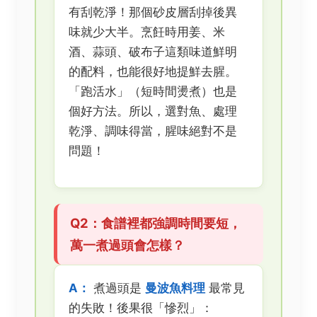
有刮乾淨！那個砂皮層刮掉後異
味就少大半。烹飪時用姜、米
酒、蒜頭、破布子這類味道鮮明
的配料，也能很好地提鮮去腥。
「跑活水」（短時間燙煮）也是
個好方法。所以，選對魚、處理
乾淨、調味得當，腥味絕對不是
問題！
Q2：食譜裡都強調時間要短，
萬一煮過頭會怎樣？
A：
煮過頭是
曼波魚料理
最常見
的失敗！後果很「慘烈」：