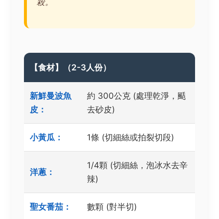
殺。
【食材】（2-3人份）
新鮮曼波魚
約 300公克 (處理乾淨，颳
皮：
去砂皮)
小黃瓜：
1條 (切細絲或拍裂切段)
1/4顆 (切細絲，泡冰水去辛
洋蔥：
辣)
聖女番茄：
數顆 (對半切)