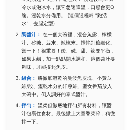
冷水或泡冰水，讓它急速降溫，口感會更Q
脆。瀝乾水分備用。 (這個過程叫 "跑活
水"，去腥定型)
調醬汁：
在一個大碗裡，混合魚露、檸檬
汁、砂糖、蒜末、辣椒末。攪拌到糖融化。
嘗一下！很重要！酸、鹹、甜、辣要平衡，
如果太鹹，加一點點開水調和。這個醬汁要
夠味，才能撐起魚皮。
組合：
將徹底瀝乾的曼波魚皮塊、小黃瓜
絲/段、瀝乾水分的洋蔥絲、聖女番茄放入
大碗中。倒入調好的泰式醬汁。
拌勻：
溫柔但徹底地拌勻所有材料，讓醬
汁包裹住食材。最後撒上大量香菜碎，稍微
拌一下。