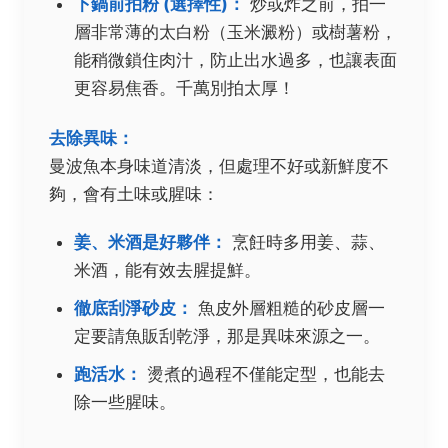
下鍋前拍粉 (選擇性)：
炒或炸之前，拍一
層非常薄的太白粉（玉米澱粉）或樹薯粉，
能稍微鎖住肉汁，防止出水過多，也讓表面
更容易焦香。千萬別拍太厚！
去除異味：
曼波魚本身味道清淡，但處理不好或新鮮度不
夠，會有土味或腥味：
姜、米酒是好夥伴：
烹飪時多用姜、蒜、
米酒，能有效去腥提鮮。
徹底刮淨砂皮：
魚皮外層粗糙的砂皮層一
定要請魚販刮乾淨，那是異味來源之一。
跑活水：
燙煮的過程不僅能定型，也能去
除一些腥味。