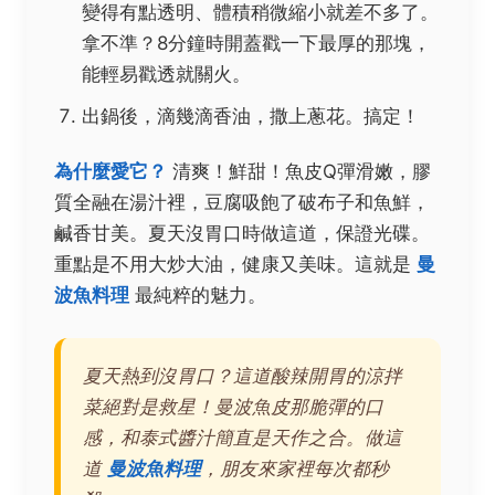
變得有點透明、體積稍微縮小就差不多了。
拿不準？8分鐘時開蓋戳一下最厚的那塊，
能輕易戳透就關火。
出鍋後，滴幾滴香油，撒上蔥花。搞定！
為什麼愛它？
清爽！鮮甜！魚皮Q彈滑嫩，膠
質全融在湯汁裡，豆腐吸飽了破布子和魚鮮，
鹹香甘美。夏天沒胃口時做這道，保證光碟。
重點是不用大炒大油，健康又美味。這就是
曼
波魚料理
最純粹的魅力。
夏天熱到沒胃口？這道酸辣開胃的涼拌
菜絕對是救星！曼波魚皮那脆彈的口
感，和泰式醬汁簡直是天作之合。做這
道
曼波魚料理
，朋友來家裡每次都秒