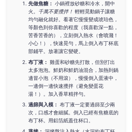
先做焦糖：
小鍋裡放砂糖和冷水，開中
火。
千萬不要攪拌！
輕輕晃動鍋子讓糖
均勻融化就好。看著它慢慢變成琥珀色，
等顏色到你喜歡的程度（我喜歡深一點，
苦香苦香的），立刻倒入熱水（會噴濺！
小心！），快速晃勻，馬上倒入布丁杯底
部鋪平。放著讓它變硬。
布丁液：
雞蛋和砂糖先打散，但別打出
太多泡泡。鮮奶和鮮奶油混合，加熱到鍋
邊冒小泡（不用滾），慢慢倒入蛋液中，
一邊倒一邊快速攪拌（避免變蛋花
湯！）。加入香草精拌勻。
過篩與入模：
布丁液一定要過篩至少兩
次，口感才會細膩。倒入已經有焦糖底的
布丁杯。用鋁箔紙蓋住杯口。
蒸烤：
深烤盤注入熱水（水深約布丁杯