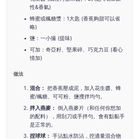
性&香氣)
蜂蜜或楓糖漿：1大匙 (香蕉夠甜可以省
略)
鹽：一小撮 (提味)
可加：奇亞籽、堅果碎、巧克力豆 (看心
情加)
做法
混合：
把香蕉壓成泥，加入花生醬、蜂
蜜/楓糖、可可粉、鹽攪拌均勻。
拌入燕麥：
倒入燕麥片（和任何你想加
的配料），用刮刀或手拌勻。會有點黏手
是正常的。
捏球球：
手沾點水防沾，挖適量混合物