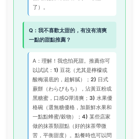
了）。
Q：我不喜歡太甜的，有沒有清爽
一點的甜點推薦？
A：理解！我也怕死甜。推薦你可
以試試：
1)
豆花（尤其是檸檬或
酸梅湯底的，超解膩）；
2)
日式
蕨餅（わらびもち），沾黃豆粉或
黑糖蜜，口感Q彈清爽；
3)
水果優
格碗（選無糖優格，加新鮮水果和
一點點蜂蜜/穀物）；
4)
某些店家
做的抹茶類甜點（好的抹茶帶微
苦，平衡甜度）。點餐時也可以問