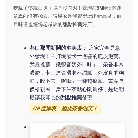
吃膩了傳統口味了嗎？沒問題！臺灣甜點師傅的創
意真的沒有極限。這幾家是我覺得玩出新高度，而
且味道也經得起考驗的
甜點推薦
好店。
巷口那間新開的泡芙店：
這家完全是意
外發現！主打現灌卡士達醬的脆皮泡芙。
我最推薦「鐵觀音奶茶口味」，茶香非常
濃鬱，卡士達醬滑順不甜膩，外皮真的夠
脆，咬下去「喀嚓」一聲超療癒。重點是
價格親民，當下午茶點心剛剛好，是近期
最讓我開心的
甜點推薦
發現！
CP值爆表：脆皮茶香泡芙！