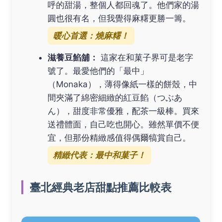
呼的甜湯，整個人都回魂了。他們家的湯
圓也很有名，但我覺得麻糬更勝一籌。
暖心首選：燒麻糬！
滋養豆餡舖：
這家在和菓子界可是老字
號了。最愛他們的「最中」
（Monaka），薄得像紙一樣的餅殼，中
間夾滿了綿密細緻的紅豆餡（つぶあ
ん），甜度非常優雅，配茶一級棒。買來
送禮體面，自己吃也開心。雖然單價不便
宜，但那份精緻感值得偶爾犒賞自己。
精緻代表：最中和菓子！
臺北經典老店甜點推薦比較表