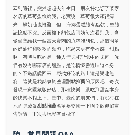
寫到這裡，突然想起去年生日，朋友特地訂了某家
名店的草莓蛋糕給我。老實說，草莓很大顆很漂
亮，鮮奶油也輕盈，但... 海綿蛋糕體有點乾，整體
記憶點不深。反而樓下麵包店阿姨每次看到我，會
偷偷塞給我一個當天賣剩的克林姆麵包，那個簡單
的奶油餡和軟軟的麵包，吃起來更有幸福感。甜點
啊，有時候吃的是一種人情味和記憶中的味道。你
們有沒有哪家店的甜點，是吃情懷勝過味道本身
的？不過話說回來，尋找好吃的路上還是樂趣無
窮，這就是我熱衷於整理
甜點推薦
的原因吧！每次
發現一家隱藏版好店，那種快樂，跟吃到甜點本身
的快樂不相上下。臺中、臺南的朋友們，有沒有在
地的隱藏版
甜點推薦
名單要交換一下啊？歡迎留言
告訴我！下次去玩就有目標了！
陸、常見問題 Q&A