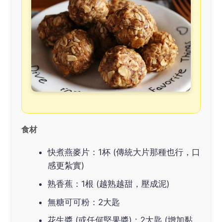
食材
快煮燕麥片：1杯 (傳統大片那種也行，口
感更紮實)
熟香蕉：1根 (越熟越甜，壓成泥)
無糖可可粉：2大匙
花生醬 (或任何堅果醬)：2大匙 (增加黏