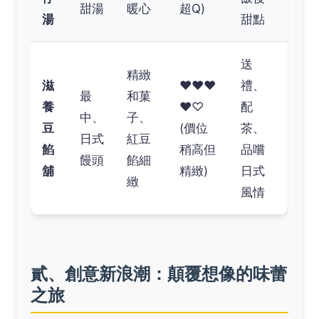
甜湯
暖心
超Q)
湯
甜點
送
精緻
滋
❤❤❤
禮、
最
和菓
養
❤♡
配
中、
子、
豆
(價位
茶、
日式
紅豆
餡
稍高但
品嚐
饅頭
餡細
舖
精緻)
日式
緻
風情
貳、創意新浪潮：顛覆想像的味蕾
之旅