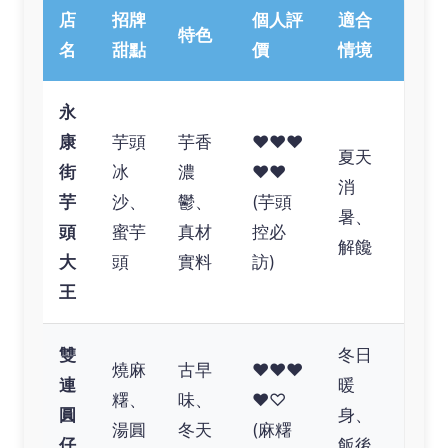
店
招牌
個人評
適合
特色
名
甜點
價
情境
永
康
芋頭
芋香
❤❤❤
夏天
街
冰
濃
❤❤
消
芋
沙、
鬱、
(芋頭
暑、
頭
蜜芋
真材
控必
解饞
大
頭
實料
訪)
王
雙
冬日
燒麻
古早
❤❤❤
連
暖
糬、
味、
❤♡
圓
身、
湯圓
冬天
(麻糬
仔
飯後