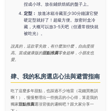
捏成小球。放在鋪烘焙紙的盤子上。
定型：
放進冰箱冷藏至少30分鐘讓它變
硬定型就好了！超級方便。放密封盒冷
藏，大概可以放3-5天吧（但通常很快就
被吃光）。
說真的，這款零失敗，有什麼加什麼，自由度很
高。當成健康版的
甜點推薦
零食超棒，小朋友也
愛。
肆、我的私房選店心法與避雷指南
吃了這麼多年甜點，也踩過不少地雷（花錢買教訓
啊！），慢慢整理出一些挑店的小心得，算是我的
獨家
甜點推薦
選項背後的邏輯吧？跟大家分享一
下：