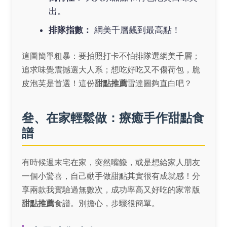
出。
排隊指數：
網美千層飆到最高點！
這圖簡單粗暴：要拍照打卡不怕排隊選網美千層；
追求味覺震撼選大人系；想吃好吃又不傷荷包，脆
皮泡芙是首選！這份
甜點推薦
雷達圖夠直白吧？
叄、在家輕鬆做：療癒手作甜點食
譜
有時候週末宅在家，突然嘴饞，或是想給家人朋友
一個小驚喜，自己動手做甜點其實很有成就感！分
享兩款我實驗過無數次，成功率高又好吃的家常版
甜點推薦
食譜。別擔心，步驟很簡單。