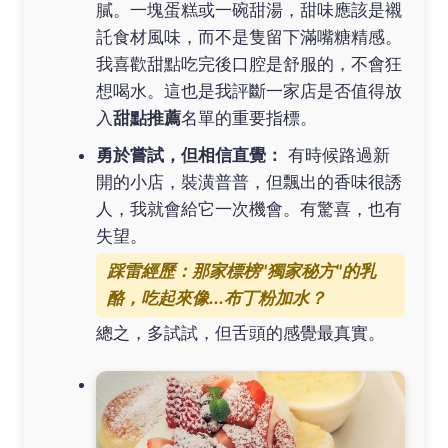
膩。一塊蛋糕或一碗甜湯，甜味應該是襯
託食材風味，而不是隻留下滿嘴糖精感。
我喜歡甜點吃完後口腔是舒服的，不會狂
想喝水。這也是我評斷一家店是否值得放
入
甜點推薦
名單的重要指標。
勇於嘗試，但相信直覺：
有時候路過新
開的小店，裝潢普普，但飄出的香味很誘
人，我就會給它一次機會。有驚喜，也有
失望。
踩雷經歷：那家標榜"獨家秘方"的乳
酪，吃起來像...布丁粉加水？
總之，多試試，但舌頭的感覺最真實。