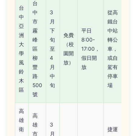
台
台
中
3
從高
中
市
月
鐵台
亞
霧
下
平日
中站
洲
免費
峰
旬
8:00-
轉公
大
（校
區
至
17:00，
車，
學
園開
柳
4
假日開
或自
風
放）
豐
月
放
駕有
鈴
路
中
停車
木
500
旬
場
區
號
高
高
雄
雄
3
衛
捷運
市
月