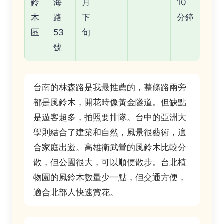
鈴
海
月
10
木
路
下
分鐘
區
53
旬
號
台南的林森路是我最推薦的，整條路兩旁
都是風鈴木，開花時像黃金隧道。但缺點
是遊客超多，拍照要排隊。台中的亞洲大
學則結合了建築和自然，風景很藝術，適
合家庭出遊。高雄衛武營的風鈴木比較分
散，但公園很大，可以順便散步。台北植
物園的風鈴木數量少一點，但交通方便，
適合北部人快速賞花。