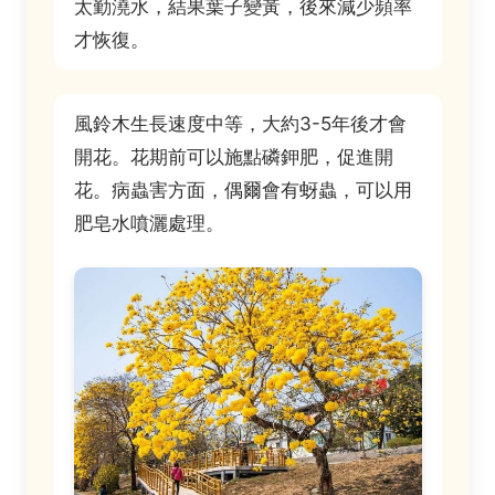
太勤澆水，結果葉子變黃，後來減少頻率
才恢復。
風鈴木生長速度中等，大約3-5年後才會
開花。花期前可以施點磷鉀肥，促進開
花。病蟲害方面，偶爾會有蚜蟲，可以用
肥皂水噴灑處理。