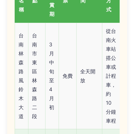
名
點
票
間
方
賞
稱
式
期
從台
台
台
南火
南
南
3
車站
林
市
月
搭公
森
東
中
車或
路
區
旬
全天開
免費
計程
風
林
至
放
車，
鈴
森
4
約
木
路
月
10
大
二
初
分鐘
道
段
車程