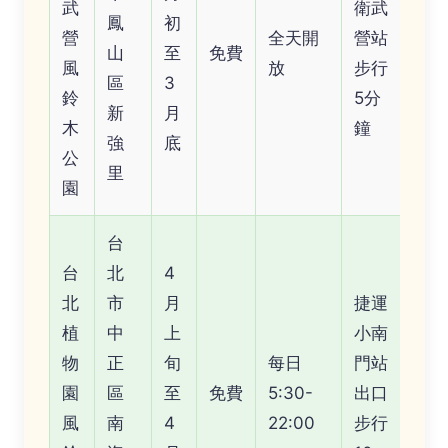
武
衛武
鳳
初
營
全天開
營站
山
至
免費
風
放
步行
區
3
鈴
5分
新
月
木
鐘
強
底
公
里
園
台
台
北
4
北
市
月
捷運
植
中
上
小南
物
正
旬
每日
門站
園
區
至
免費
5:30-
出口
風
南
4
22:00
步行