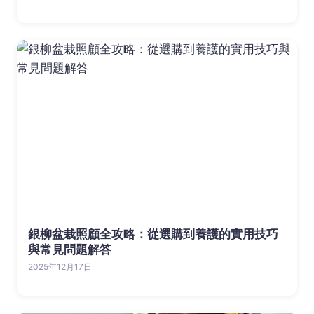
銀柳盆栽照顧全攻略：從選購到養護的實用技巧
與常見問題解答
2025年12月17日