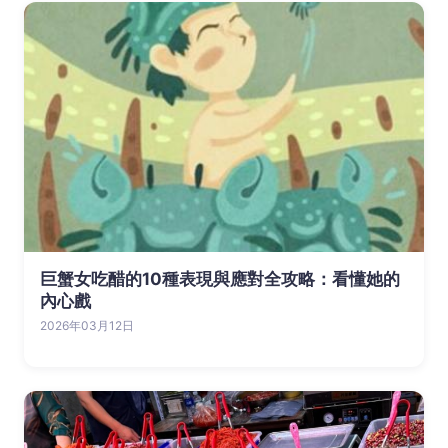
巨蟹女吃醋的10種表現與應對全攻略：看懂她的
內心戲
2026年03月12日