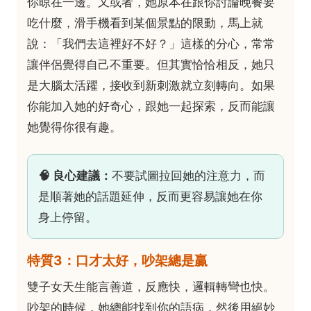
你晾在一邊。又或者，她原本在跟你討論晚餐要
吃什麼，滑手機看到某個景點的限動，馬上就
說：「我們去這裡好不好？」這樣的分心，常常
讓伴侶覺得自己不重要。但其實恰恰相反，她只
是大腦太活躍，接收到新刺激就立刻轉向。如果
你能加入她的好奇心，跟她一起探索，反而能讓
她覺得你很有趣。
🧠 良心建議：
不要試圖拉回她的注意力，而
是順著她的話題延伸，反而更容易讓她在你
身上停留。
特質3：口才太好，吵架總是贏
雙子女天生能言善道，反應快，邏輯轉彎也快。
吵架的時候，她總能找到你的語病，然後用絕妙