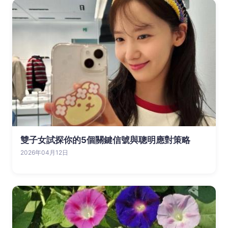
雙子女試探你的5個關鍵信號與聰明應對策略
2026年04月12日