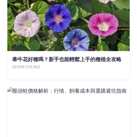
牽牛花好種嗎？新手也能輕鬆上手的種植全攻略
2025年12月26日