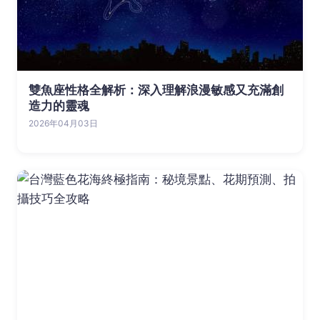
雙魚座性格全解析：深入理解浪漫敏感又充滿創
造力的靈魂
2026年04月03日