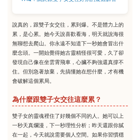
說真的，跟雙子女交往，累到爆。不是體力上的
累，是心累。她今天說喜歡看海，明天就說海很
無聊想去爬山。你永遠不知道下一秒她會冒出什
麼念頭。一開始覺得她古靈精怪很可愛，久了卻
發現自己像在坐雲霄飛車，心臟不夠強還真撐不
住。但別急著放棄，先搞懂她在想什麼，才有機
會破解這個累局。
為什麼跟雙子女交往這麼累？
雙子女的靈魂裡住了好幾個不同的人。她可以上
一秒天真爛漫，下一秒理性分析；昨天還跟你膩
在一起，今天就說需要個人空間。如果你習慣穩