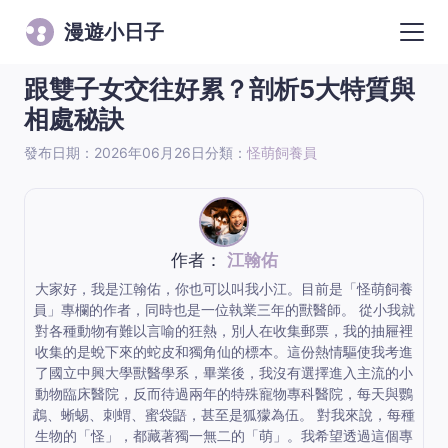
漫遊小日子
跟雙子女交往好累？剖析5大特質與
相處秘訣
發布日期：2026年06月26日
分類：
怪萌飼養員
作者：
江翰佑
大家好，我是江翰佑，你也可以叫我小江。目前是「怪萌飼養
員」專欄的作者，同時也是一位執業三年的獸醫師。 從小我就
對各種動物有難以言喻的狂熱，別人在收集郵票，我的抽屜裡
收集的是蛻下來的蛇皮和獨角仙的標本。這份熱情驅使我考進
了國立中興大學獸醫學系，畢業後，我沒有選擇進入主流的小
動物臨床醫院，反而待過兩年的特殊寵物專科醫院，每天與鸚
鵡、蜥蜴、刺蝟、蜜袋鼯，甚至是狐獴為伍。 對我來說，每種
生物的「怪」，都藏著獨一無二的「萌」。我希望透過這個專