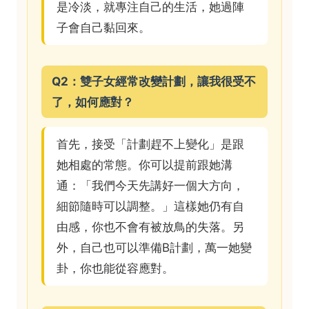
是冷淡，就專注自己的生活，她過陣
子會自己黏回來。
Q2：雙子女經常改變計劃，讓我很受不
了，如何應對？
首先，接受「計劃趕不上變化」是跟
她相處的常態。你可以提前跟她溝
通：「我們今天先講好一個大方向，
細節隨時可以調整。」這樣她仍有自
由感，你也不會有被放鳥的失落。另
外，自己也可以準備B計劃，萬一她變
卦，你也能從容應對。