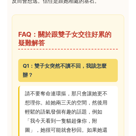
反而會想逃。信任是跟她相處的基石。
FAQ：關於跟雙子女交往好累的
疑難解答
Q1：雙子女突然不讀不回，我該怎麼
辦？
請不要奪命連環摳，那只會讓她更不
想理你。給她兩三天的空間，然後用
輕鬆的語氣發個有趣的話題，例如
「我今天看到一隻貓超像你，附
圖」，她很可能就會秒回。如果她還