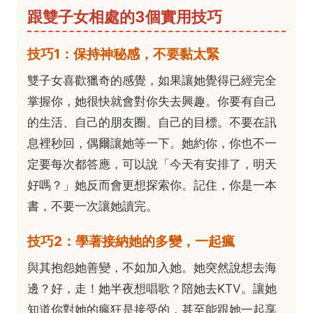
跟雙子女相處的3個實用技巧
技巧1：保持神秘感，不要黏太緊
雙子女喜歡獵奇的感覺，如果讓她覺得已經完全
掌握你，她很快就會對你失去興趣。你要有自己
的生活、自己的朋友圈、自己的目標。不要在訊
息裡秒回，偶爾讓她等一下。她約你，你也不一
定要每次都答應，可以說「今天有安排了，明天
好嗎？」她反而會更想探索你。記住，你是一本
書，不要一次讓她讀完。
技巧2：學著接納她的多變，一起瘋
與其抱怨她善變，不如加入她。她突然說想去海
邊？好，走！她半夜想唱歌？陪她去KTV。讓她
知道你對她的瘋狂是接受的，甚至能跟她一起享