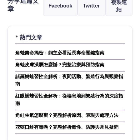
分享這篇文
複製連
Facebook
Twitter
章
結
* 熱門文章
角蛙壽命揭密：飼主必看延長壽命關鍵指南
角蛙皮膚潰爛怎麼辦？完整治療與預防指南
諸羅樹蛙習性全解析：夜間活動、繁殖行為與觀察指
南
紅眼樹蛙習性全解析：從棲息地到繁殖行為的深度指
南
角蛙生氣怎麼辦？完整解析原因、表現與處理方法
花狹口蛙有毒嗎？完整解析毒性、防護與常見疑問