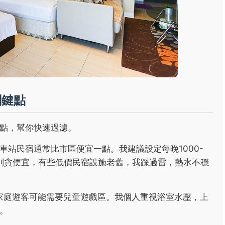
關鍵點
點，幫你快速過濾。
站民宿通常比市區便宜一點。我建議設定每晚1000-
但別貪便宜，有些低價民宿設施老舊，我踩過雷，熱水不穩
？家庭遊客可能需要兒童遊戲區。我個人重視浴室水壓，上
。