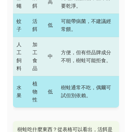
高
蠅
餌
要乾淨。
蚊
活
可能帶病菌，不建議經
低
子
餌
常餵。
人
加
工
工
方便，但有些品牌成分
中
飼
食
不明，樹蛙可能拒食。
料
品
植
水
樹蛙通常不吃，偶爾可
物
低
果
試但別依賴。
性
樹蛙吃什麼東西？從表格可以看出，活餌是