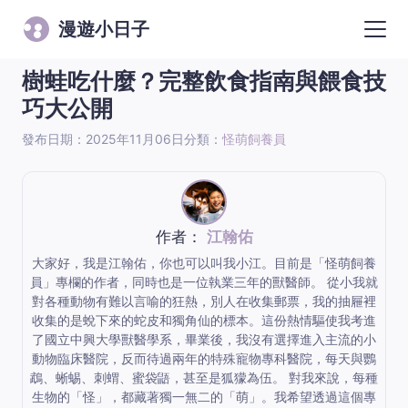
漫遊小日子
樹蛙吃什麼？完整飲食指南與餵食技
巧大公開
發布日期：2025年11月06日
分類：
怪萌飼養員
作者：
江翰佑
大家好，我是江翰佑，你也可以叫我小江。目前是「怪萌飼養
員」專欄的作者，同時也是一位執業三年的獸醫師。 從小我就
對各種動物有難以言喻的狂熱，別人在收集郵票，我的抽屜裡
收集的是蛻下來的蛇皮和獨角仙的標本。這份熱情驅使我考進
了國立中興大學獸醫學系，畢業後，我沒有選擇進入主流的小
動物臨床醫院，反而待過兩年的特殊寵物專科醫院，每天與鸚
鵡、蜥蜴、刺蝟、蜜袋鼯，甚至是狐獴為伍。 對我來說，每種
生物的「怪」，都藏著獨一無二的「萌」。我希望透過這個專