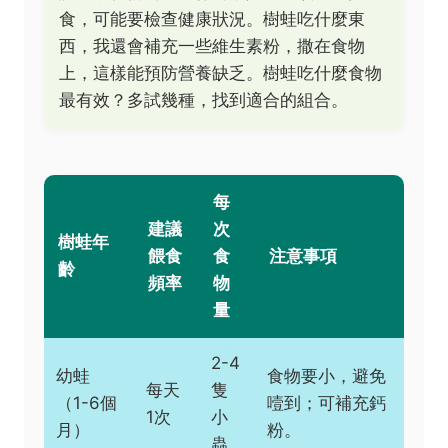
食，可能要檢查健康狀況。樹蛙吃什麼東
西，我還會補充一些維生素粉，撒在食物
上，這樣能預防營養缺乏。樹蛙吃什麼食物
最有效？多試幾種，找到適合的組合。
每
建議
次
樹蛙年
餵食
食
注意事項
齡
頻率
物
量
2-4
幼蛙
食物要小，避免
每天
隻
（1-6個
噎到；可補充鈣
1次
小
月）
粉。
蟲