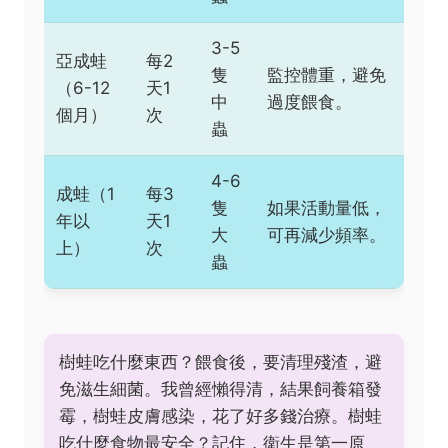
3-5
亞成蛙
每2
隻
監控體重，避免
（6-12
天1
中
過度餵食。
個月）
次
蟲
4-6
成蛙（1
每3
隻
如果活動量低，
年以
天1
大
可再減少頻率。
上）
次
蟲
樹蛙吃什麼東西？餵食後，要清理殘渣，避
免滋生細菌。我曾經懶得清，結果飼養箱發
霉，樹蛙皮膚感染，花了好多錢治療。樹蛙
吃什麼食物最安全？記住，衛生是第一原