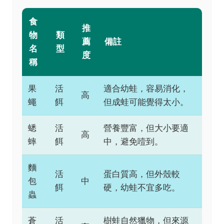
食
推
物
類
薦
備註
名
型
度
稱
果
活
適合幼蛙，容易消化，
高
蠅
餌
但成蛙可能覺得太小。
蟋
活
營養豐富，但大小要適
高
蟀
餌
中，避免噎到。
麵
活
蛋白質高，但外殼較
包
中
餌
硬，幼蛙不宜多吃。
蟲
蒼
活
樹蛙自然獵物，但來源