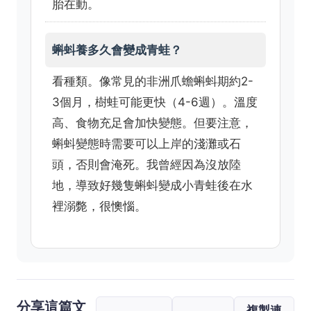
胎在動。
蝌蚪養多久會變成青蛙？
看種類。像常見的非洲爪蟾蝌蚪期約2-
3個月，樹蛙可能更快（4-6週）。溫度
高、食物充足會加快變態。但要注意，
蝌蚪變態時需要可以上岸的淺灘或石
頭，否則會淹死。我曾經因為沒放陸
地，導致好幾隻蝌蚪變成小青蛙後在水
裡溺斃，很懊惱。
分享這篇文
複製連