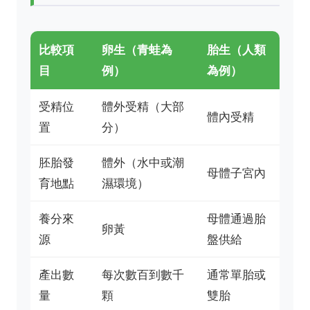
比較項
卵生（青蛙為
胎生（人類
目
例）
為例）
受精位
體外受精（大部
體內受精
置
分）
胚胎發
體外（水中或潮
母體子宮內
育地點
濕環境）
養分來
母體通過胎
卵黃
源
盤供給
產出數
每次數百到數千
通常單胎或
量
顆
雙胎