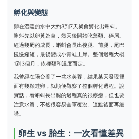
孵化與變態
卵在溫暖的水中大約3到7天就會孵化出蝌蚪。
蝌蚪先以卵黃為食，幾天後開始吃藻類、碎屑。
經過幾周的成長，蝌蚪會長出後腿、前腿，尾巴
慢慢縮短，最後變成小青蛙上岸。整個過程大概
1到3個月，依種類和溫度而定。
我曾經在陽台養了一盆水芙蓉，結果某天發現裡
面有幾顆蛙卵，就順便觀察了整個孵化過程。說
實話，看蝌蚪長出腿的過程真的很療癒，但也要
注意水質，不然很容易全軍覆沒。這點後面再細
講。
卵生 vs 胎生：一次看懂差異