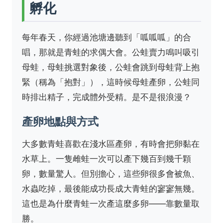
孵化
每年春天，你經過池塘邊聽到「呱呱呱」的合
唱，那就是青蛙的求偶大會。公蛙賣力鳴叫吸引
母蛙，母蛙挑選對象後，公蛙會跳到母蛙背上抱
緊（稱為「抱對」），這時候母蛙產卵，公蛙同
時排出精子，完成體外受精。是不是很浪漫？
產卵地點與方式
大多數青蛙喜歡在淺水區產卵，有時會把卵黏在
水草上。一隻雌蛙一次可以產下幾百到幾千顆
卵，數量驚人。但別擔心，這些卵很多會被魚、
水蟲吃掉，最後能成功長成大青蛙的寥寥無幾。
這也是為什麼青蛙一次產這麼多卵——靠數量取
勝。