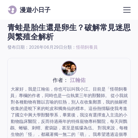
漫遊小日子
青蛙是胎生還是卵生？破解常見迷思
與繁殖全解析
發布日期：2026年06月29日
分類：
怪萌飼養員
作者：
江翰佑
大家好，我是江翰佑，你也可以叫我小江。目前是「怪萌飼養
員」專欄的作者，同時也是一位執業三年的獸醫師。 從小我就
對各種動物有難以言喻的狂熱，別人在收集郵票，我的抽屜裡
收集的是蛻下來的蛇皮和獨角仙的標本。這份熱情驅使我考進
了國立中興大學獸醫學系，畢業後，我沒有選擇進入主流的小
動物臨床醫院，反而待過兩年的特殊寵物專科醫院，每天與鸚
鵡、蜥蜴、刺蝟、蜜袋鼯，甚至是狐獴為伍。 對我來說，每種
生物的「怪」，都藏著獨一無二的「萌」。我希望透過這個專