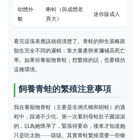
幼體外
蝌蚪（與成體差
迷你版成人
貌
異大）
看完這張表應該就很清楚了。青蛙的卵生策略跟
胎生完全不同的邏輯：靠大量產卵來彌補高死亡
率。如果你養寵物青蛙，想繁殖的話，也要模仿
這種環境。
飼養青蛙的繁殖注意事項
我在養寵物青蛙（主要是非洲爪蟾和樹蛙）的過
程中，踩過不少坑。第一次看到母蛙肚子圓滾滾
的，以為她懷孕了，緊張得要命，後來才知道她
只是吃太飽⋯⋯咳咳。其實青蛙繁殖需要一些條