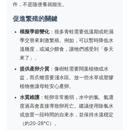
件，不是隨便養就能生。
促進繁殖的關鍵
模擬季節變化
：很多青蛙需要低溫期或乾濕
季交替來刺激繁殖。例如，可以暫時降低水
溫幾度，或減少餵食，讓牠們感受到「春天
來了」。
提供產卵介質
：像樹蛙需要闊葉植物或水
盆，而爪蟾需要淺水區。放一些水草或塑膠
植物會讓母蛙安心產卵。
水質維護
：蛙卵非常脆弱，水中的氯、氨濃
度過高會直接導致卵死亡。建議使用除氯水
或放置一段時間的自來水，並保持水溫穩定
（約20-28°C）。