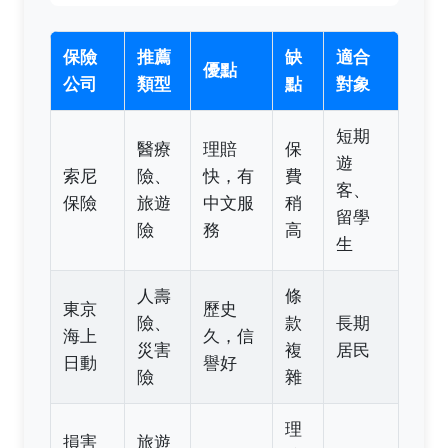
保險
推薦
缺
適合
優點
公司
類型
點
對象
短期
醫療
理賠
保
遊
索尼
險、
快，有
費
客、
保險
旅遊
中文服
稍
留學
險
務
高
生
人壽
條
東京
歷史
險、
款
長期
海上
久，信
災害
複
居民
日動
譽好
險
雜
理
損害
旅遊