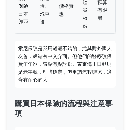
賠
預算
保險
險、
價格實
審
有限
日本
汽車
惠
核
者
興亞
險
嚴
索尼保險是我用過還不錯的，尤其對外國人
友善，網站有中文介面。但他們的醫療險保
費年年漲，這點有點討厭。東京海上日動則
是老字號，理賠穩定，但申請流程囉嗦，適
合有耐心的人。
購買日本保險的流程與注意事
項