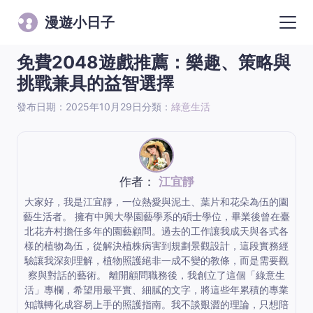
漫遊小日子
免費2048遊戲推薦：樂趣、策略與
挑戰兼具的益智選擇
發布日期：2025年10月29日
分類：
綠意生活
作者：
江宜靜
大家好，我是江宜靜，一位熱愛與泥土、葉片和花朵為伍的園
藝生活者。 擁有中興大學園藝學系的碩士學位，畢業後曾在臺
北花卉村擔任多年的園藝顧問。過去的工作讓我成天與各式各
樣的植物為伍，從解決植株病害到規劃景觀設計，這段實務經
驗讓我深刻理解，植物照護絕非一成不變的教條，而是需要觀
察與對話的藝術。 離開顧問職務後，我創立了這個「綠意生
活」專欄，希望用最平實、細膩的文字，將這些年累積的專業
知識轉化成容易上手的照護指南。我不談艱澀的理論，只想陪