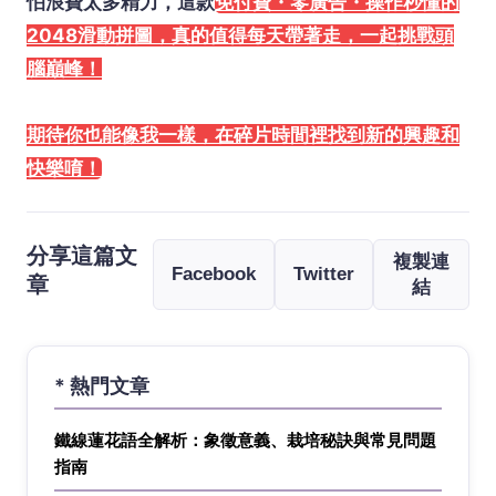
怕浪費太多精力，這款
免付費・零廣告・操作秒懂的
2048滑動拼圖，真的值得每天帶著走，一起挑戰頭
腦巔峰！
期待你也能像我一樣，在碎片時間裡找到新的興趣和
快樂唷！
分享這篇文
複製連
Facebook
Twitter
章
結
* 熱門文章
鐵線蓮花語全解析：象徵意義、栽培秘訣與常見問題
指南