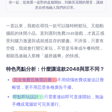
你一起，從挑選一盆對的盆栽開始，到聽見花開的聲音，讓綠
意自然地融入我們的日常。
一直以來，我都在尋找一款可以隨時輕鬆玩、又能動
腦筋的休閒小品。直到遇到
免費2048遊戲
，才真正感
受到腦力激盪與成就感並存的樂趣。不誇張，只要有
空檔，我就會打開它來玩，不管是等車或午餐時間，
都能迅速融入那種「越拼越爽」的快感。
特色亮點分析：什麼讓這款2048與眾不同？
完全免費且無需註冊：
不用煩惱收費或被迫註冊
帳號，更不用忍受各種廣告干擾。
即點即玩設計：
只需要連結即可直接開始，無論
手機或電腦皆可完美運行。