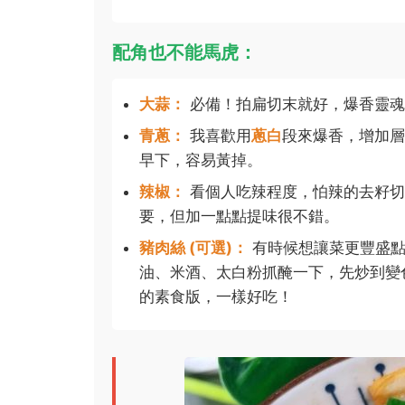
配角也不能馬虎：
大蒜：
必備！拍扁切末就好，爆香靈魂
青蔥：
我喜歡用
蔥白
段來爆香，增加層
早下，容易黃掉。
辣椒：
看個人吃辣程度，怕辣的去籽切
要，但加一點點提味很不錯。
豬肉絲 (可選)：
有時候想讓菜更豐盛點
油、米酒、太白粉抓醃一下，先炒到變
的素食版，一樣好吃！