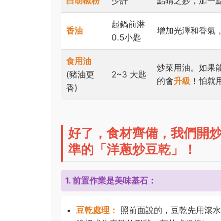
白胡椒粉
少許
點睛之妙，加一
起鍋前淋
香油
增加光澤和香氣
0.5小匙
食用油
炒菜用油。如果
(豬油更
2~3 大匙
的會
升級
！怕就
香)
好了，食材齊備，我們開
準的「洋蔥炒豆乾」！
1. 前置作業是美味基石：
豆乾處理：
照前面說的，豆乾先用滾水