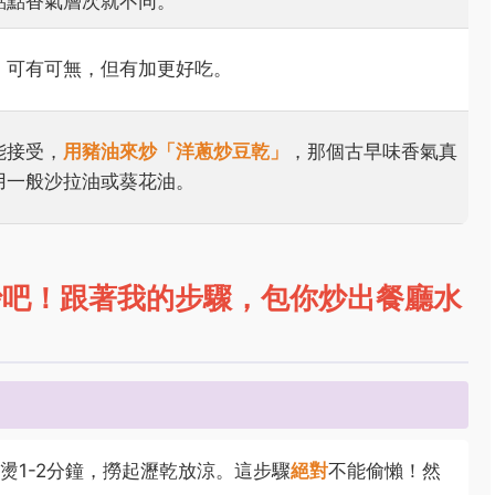
點點香氣層次就不同。
，可有可無，但有加更好吃。
能接受，
用豬油來炒「洋蔥炒豆乾」
，那個古早味香氣真
用一般沙拉油或葵花油。
炒吧！跟著我的步驟，包你炒出餐廳水
燙1-2分鐘，撈起瀝乾放涼。這步驟
絕對
不能偷懶！然