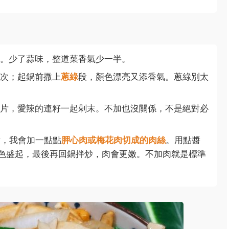
。少了蒜味，整道菜香氣少一半。
次；起鍋前撒上
蔥綠
段，顏色漂亮又添香氣。蔥綠別太
片，愛辣的連籽一起剁末。不加也沒關係，不是絕對必
，我會加一點點
胛心肉或梅花肉切成的肉絲
。用點醬
色盛起，最後再回鍋拌炒，肉會更嫩。不加肉就是標準