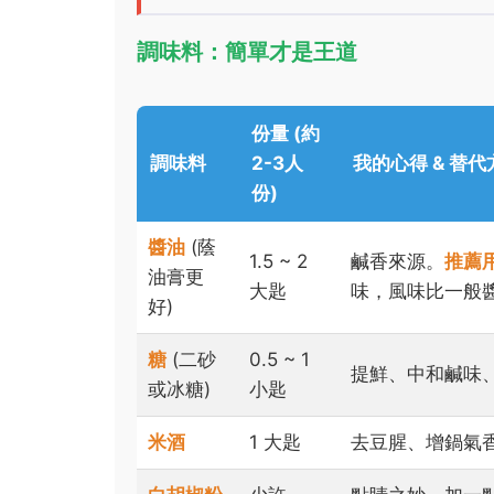
調味料：簡單才是王道
份量 (約
調味料
2-3人
我的心得 & 替代
份)
醬油
(蔭
1.5 ~ 2
鹹香來源。
推薦
油膏更
大匙
味，風味比一般
好)
糖
(二砂
0.5 ~ 1
提鮮、中和鹹味
或冰糖)
小匙
米酒
1 大匙
去豆腥、增鍋氣