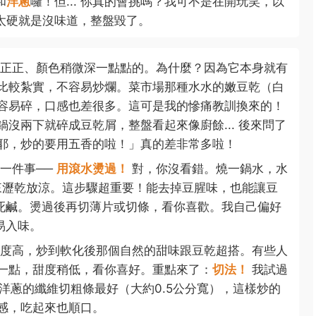
和
洋蔥
囉！但... 你真的會挑嗎？我可不是在開玩笑，以
太硬就是沒味道，整盤毀了。
正正、顏色稍微深一點點的。為什麼？因為它本身就有
比較紮實，不容易炒爛。菜市場那種水水的嫩豆乾（白
容易碎，口感也差很多。這可是我的慘痛教訓換來的！
沒兩下就碎成豆乾屑，整盤看起來像廚餘... 後來問了
耶，炒的要用五香的啦！」真的差非常多啦！
一件事──
用滾水燙過！
對，你沒看錯。燒一鍋水，水
起來瀝乾放涼。這步驟超重要！能去掉豆腥味，也能讓豆
死鹹。燙過後再切薄片或切條，看你喜歡。我自己偏好
容易入味。
度高，炒到軟化後那個自然的甜味跟豆乾超搭。有些人
一點，甜度稍低，看你喜好。重點來了：
切法！
我試過
著洋蔥的纖維切粗條最好（大約0.5公分寬），這樣炒的
感，吃起來也順口。