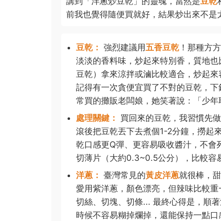
講到「洋蔥炒豆乾」的靈魂，當然是
豆乾
前我也覺得隨便買就好，結果炒出來不是
豆乾：
強烈建議用
五香豆乾
！那種方方
淡淡的香料味，炒起來特別香，質地也
豆乾）拿來涼拌或滷比較適合，炒起來
記得有一次貪便宜買了不對的豆乾，下鍋
常買的攤販老闆娘，她笑著說：「少年
處理關鍵：
買回來的豆乾，我習慣先做
滾後把豆乾丟下去煮個1-2分鐘，撈
乾口感更Q彈、更容易吸收醬汁，不會
切薄片（大約0.3~0.5公分），比較
洋蔥：
臺灣常見的
黃皮洋蔥
就很棒，甜
愛用紫洋蔥，顏色漂亮，但辣味比較重
切絲、切塊、切條... 最終心得是，順
時候不容易糊掉爛掉，還能保持一點口