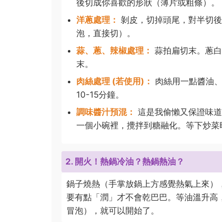
後切成你喜歡的形狀（薄片或粗條）。
洋蔥處理：
剝皮，切掉頭尾，對半切後
泡，直接切）。
蒜、蔥、辣椒處理：
蒜拍扁切末。蔥白
末。
肉絲處理 (若使用)：
肉絲用一點醬油、
10-15分鐘。
調味醬汁預混：
這是我偷懶又保證味道
一個小碗裡，攪拌到糖融化。等下炒菜
2. 開火！熱鍋冷油？熱鍋熱油？
鍋子燒熱（手掌放鍋上方感覺熱氣上來）
要有點「潤」才不會乾巴巴。等油溫升高
冒泡），就可以開始了。