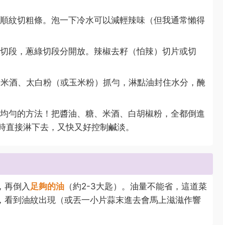
順紋切粗條。泡一下冷水可以減輕辣味（但我通常懶得
切段，蔥綠切段分開放。辣椒去籽（怕辣）切片或切
米酒、太白粉（或玉米粉）抓勻，淋點油封住水分，醃
均勻的方法！把醬油、糖、米酒、白胡椒粉，全都倒進
時直接淋下去，又快又好控制鹹淡。
，再倒入
足夠的油
（約2-3大匙）。油量不能省，這道菜
，看到油紋出現（或丟一小片蒜末進去會馬上滋滋作響