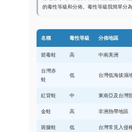
的毒性等級和分佈。毒性等級我簡單分
名稱
毒性等級
分佈地區
箭毒蛙
高
中南美洲
台灣赤
低
台灣低海拔濕
蛙
紅背蛙
中
東南亞及台灣
金蛙
高
非洲熱帶地區
斑腿蛙
低
台灣常見入侵