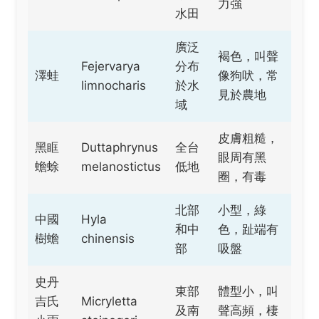
力強
水田
廣泛
褐色，叫聲
Fejervarya
分布
澤蛙
像狗吠，常
limnocharis
於水
見於農地
域
皮膚粗糙，
黑眶
Duttaphrynus
全台
眼周有黑
蟾蜍
melanostictus
低地
圈，有毒
北部
小型，綠
中國
Hyla
和中
色，趾端有
樹蟾
chinensis
部
吸盤
史丹
東部
體型小，叫
吉氏
Micryletta
及南
聲高頻，棲