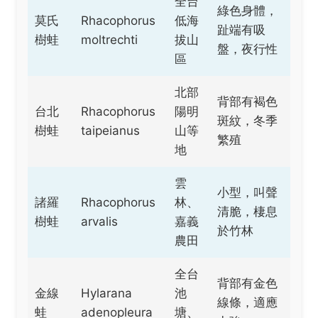
全台
綠色身體，
莫氏
Rhacophorus
低海
趾端有吸
樹蛙
moltrechti
拔山
盤，夜行性
區
北部
背部有褐色
台北
Rhacophorus
陽明
斑紋，冬季
樹蛙
taipeianus
山等
繁殖
地
雲
小型，叫聲
諸羅
Rhacophorus
林、
清脆，棲息
樹蛙
arvalis
嘉義
於竹林
農田
全台
背部有金色
金線
Hylarana
池
線條，適應
蛙
adenopleura
塘、