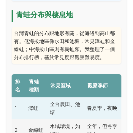
青蛙分布與棲息地
台灣青蛙的分布跟地形有關，從海邊到高山都
有。低海拔地區像水田和池塘，常見澤蛙和金
線蛙；中海拔山區則有樹蛙類。我整理了一個
分布排行榜，基於常見度跟觀察難易度。
排
青蛙
常見區域
觀察季節
名
種類
全台農田、池
1
澤蛙
春夏季，夜晚
塘
水域環境，如
全年，但冬季
2
金線蛙