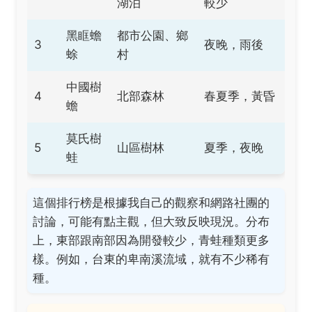
湖泊
較少
黑眶蟾
都市公園、鄉
3
夜晚，雨後
蜍
村
中國樹
4
北部森林
春夏季，黃昏
蟾
莫氏樹
5
山區樹林
夏季，夜晚
蛙
這個排行榜是根據我自己的觀察和網路社團的
討論，可能有點主觀，但大致反映現況。分布
上，東部跟南部因為開發較少，青蛙種類更多
樣。例如，台東的卑南溪流域，就有不少稀有
種。