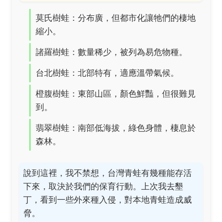
莫氏樹蛙：分布廣，但都市化讓牠們的棲地
縮小。
諸羅樹蛙：數量稀少，被列為易危物種。
台北樹蛙：北部特有，適應溫帶氣候。
橙腹樹蛙：東部山區，顏色鮮豔，但很難見
到。
翡翠樹蛙：南部低海拔，綠色身體，棲息於
森林。
說到這裡，我不禁想，台灣青蛙有幾種能存活
下來，取決於我們的保育行動。上次我去墾
丁，看到一些外來種入侵，對本地青蛙造成威
脅。