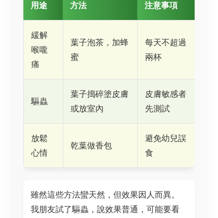
用途
方法
注意事項
緩解
葉子泡茶，加蜂
每天不超過
喉嚨
蜜
兩杯
痛
葉子搗碎塗皮膚
皮膚敏感者
驅蟲
或放室內
先測試
放鬆
避免幼兒誤
乾葉做香包
心情
食
雖然這些方法蠻天然，但效果因人而異。
我朋友試了驅蟲，說效果普通，可能要看