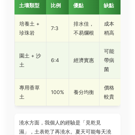
土壤類型
比例
優點
缺點
培養土 +
排水佳，
成本
7:3
珍珠岩
不易爛根
稍高
可能
園土 + 沙
6:4
經濟實惠
帶病
土
菌
專用香草
價格
100%
養分均衡
土
較貴
澆水方面，我個人的經驗是「見乾見
濕」，土表乾了再澆水。夏天可能每天澆