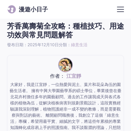
漫遊小日子
芳香萬壽菊全攻略：種植技巧、用途
功效與常見問題解答
發布日期：2025年12月10日
分類：
綠意生活
作者：
江宜靜
大家好，我是江宜靜，一位熱愛與泥土、葉片和花朵為伍的園
藝生活者。 擁有中興大學園藝學系的碩士學位，畢業後曾在臺
北花卉村擔任多年的園藝顧問。過去的工作讓我成天與各式各
樣的植物為伍，從解決植株病害到規劃景觀設計，這段實務經
驗讓我深刻理解，植物照護絕非一成不變的教條，而是需要觀
察與對話的藝術。 離開顧問職務後，我創立了這個「綠意生
活」專欄，希望用最平實、細膩的文字，將這些年累積的專業
知識轉化成容易上手的照護指南。我不談艱澀的理論，只想陪