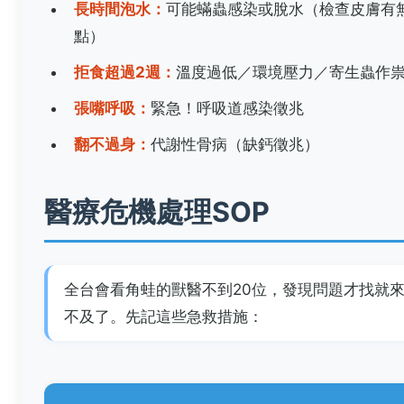
長時間泡水：
可能蟎蟲感染或脫水（檢查皮膚有
點）
拒食超過2週：
溫度過低／環境壓力／寄生蟲作
張嘴呼吸：
緊急！呼吸道感染徵兆
翻不過身：
代謝性骨病（缺鈣徵兆）
醫療危機處理SOP
全台會看角蛙的獸醫不到20位，發現問題才找就
不及了。先記這些急救措施：