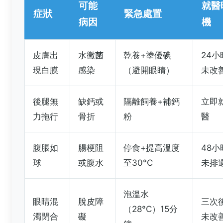
可能
就醫
症狀
緊急處置
病因
機
皮膚出
水黴菌
乾養+塗優碘
24小
現白膜
感染
（避開眼睛）
未改
後腿無
缺鈣或
隔離飼養+補鈣
立即
力拖行
骨折
粉
醫
腹脹如
腸梗阻
停食+提高溫度
48小
球
或腹水
至30°C
未排
泡溫水
眼睛混
脫皮障
三次
（28°C）15分
濁閉合
礙
未改