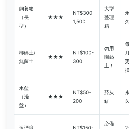
飼養箱
大型
NT$300-
（長
★★★
整理
1,500
型）
箱
勿用
椰磚土/
NT$100-
★★★
園藝
無菌土
300
土！
水盆
NT$50-
菸灰
（淺
★★★
200
缸
盤）
必備
溫溼度
NT$150-
2