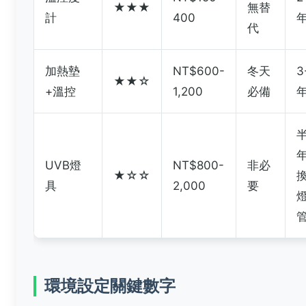
★★★
無替
計
400
代
加熱墊
NT$600-
冬天
3
★★☆
+溫控
1,200
必備
UVB燈
NT$800-
非必
★☆☆
具
2,000
要
環境設定關鍵數字