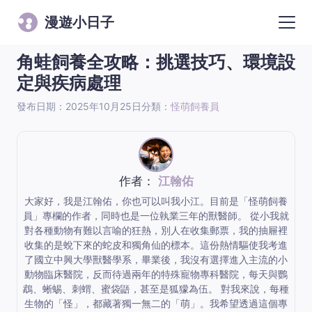
漫遊小日子
角蛙飼養全攻略：挑選技巧、環境設
定與疾病處理
發布日期：2025年10月25日
分類：
怪萌飼養員
作者：
江翰佑
大家好，我是江翰佑，你也可以叫我小江。目前是「怪萌飼養
員」專欄的作者，同時也是一位執業三年的獸醫師。 從小我就
對各種動物有難以言喻的狂熱，別人在收集郵票，我的抽屜裡
收集的是蛻下來的蛇皮和獨角仙的標本。這份熱情驅使我考進
了國立中興大學獸醫學系，畢業後，我沒有選擇進入主流的小
動物臨床醫院，反而待過兩年的特殊寵物專科醫院，每天與鸚
鵡、蜥蜴、刺蝟、蜜袋鼯，甚至是狐獴為伍。 對我來說，每種
生物的「怪」，都藏著獨一無二的「萌」。我希望透過這個專