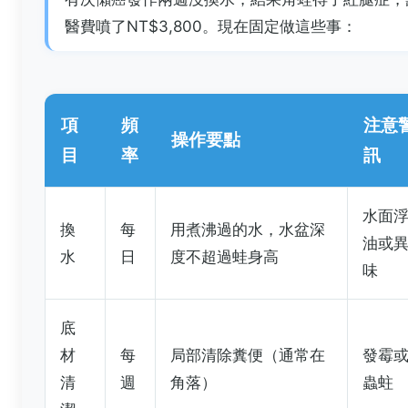
醫費噴了NT$3,800。現在固定做這些事：
項
頻
注意
操作要點
目
率
訊
水面
換
每
用煮沸過的水，水盆深
油或
水
日
度不超過蛙身高
味
底
材
每
局部清除糞便（通常在
發霉
清
週
角落）
蟲蛀