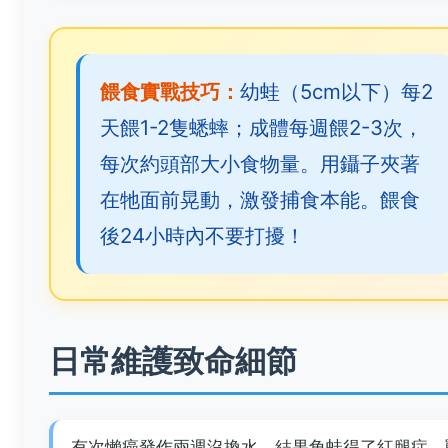
餵食實戰技巧：
幼蛙（5cm以下）每2
天餵1-2隻蟋蟀；成體每週餵2-3次，
每次約頭部大小食物量。用鑷子夾著
在牠面前晃動，激發捕食本能。餵食
後24小時內不要打擾！
日常維護致命細節
有次懶癌發作兩週沒換水，結果角蛙得了紅腿症，