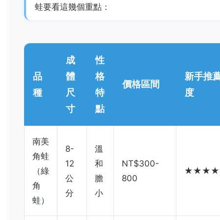
蛙要看這幾個重點：
成
性
品
體
格
新手推
價格區間
種
尺
特
度
寸
點
南美
8-
溫
角蛙
12
和
NT$300-
（綠
★★★★
公
膽
800
角
分
小
蛙）