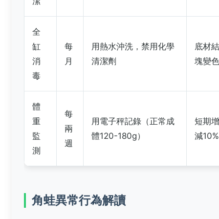
潔
全
缸
每
用熱水沖洗，禁用化學
底材
消
月
清潔劑
塊變
毒
體
每
重
用電子秤記錄（正常成
短期
兩
監
體120-180g）
減10%
週
測
角蛙異常行為解讀