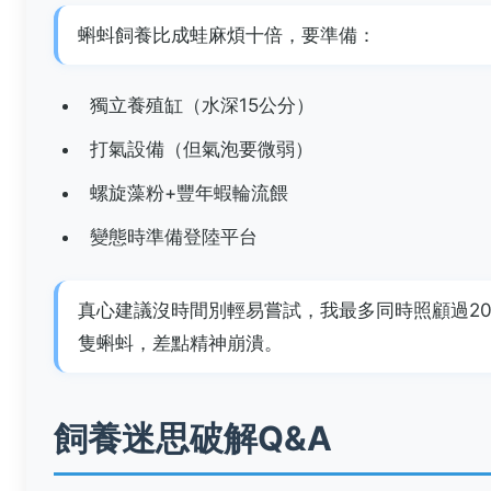
蝌蚪飼養比成蛙麻煩十倍，要準備：
獨立養殖缸（水深15公分）
打氣設備（但氣泡要微弱）
螺旋藻粉+豐年蝦輪流餵
變態時準備登陸平台
真心建議沒時間別輕易嘗試，我最多同時照顧過20
隻蝌蚪，差點精神崩潰。
飼養迷思破解Q&A