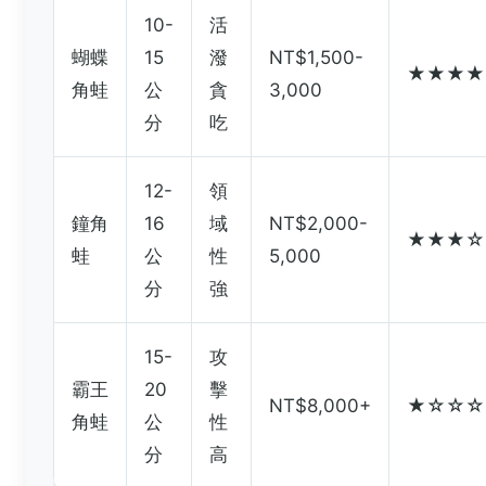
10-
活
蝴蝶
15
潑
NT$1,500-
★★★★
角蛙
公
貪
3,000
分
吃
12-
領
鐘角
16
域
NT$2,000-
★★★☆
蛙
公
性
5,000
分
強
15-
攻
霸王
20
擊
NT$8,000+
★☆☆☆
角蛙
公
性
分
高