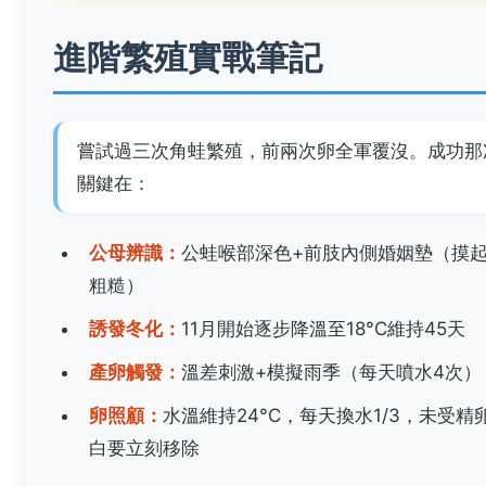
進階繁殖實戰筆記
嘗試過三次角蛙繁殖，前兩次卵全軍覆沒。成功那
關鍵在：
公母辨識：
公蛙喉部深色+前肢內側婚姻墊（摸
粗糙）
誘發冬化：
11月開始逐步降溫至18°C維持45天
產卵觸發：
溫差刺激+模擬雨季（每天噴水4次）
卵照顧：
水溫維持24°C，每天換水1/3，未受精
白要立刻移除