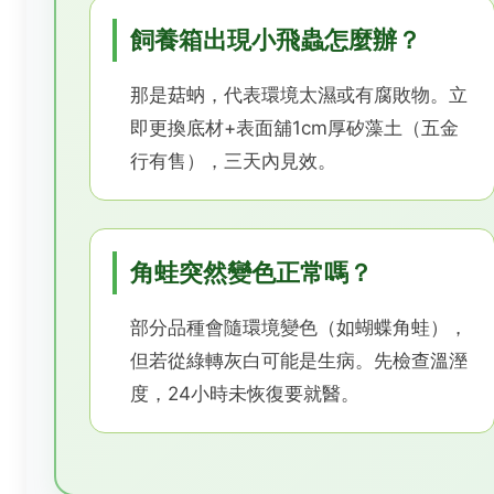
飼養箱出現小飛蟲怎麼辦？
那是菇蚋，代表環境太濕或有腐敗物。立
即更換底材+表面舖1cm厚矽藻土（五金
行有售），三天內見效。
角蛙突然變色正常嗎？
部分品種會隨環境變色（如蝴蝶角蛙），
但若從綠轉灰白可能是生病。先檢查溫溼
度，24小時未恢復要就醫。