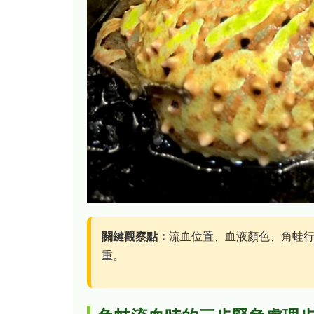
關鍵觀察點：
流血位置、血液顏色、角蛙
重。