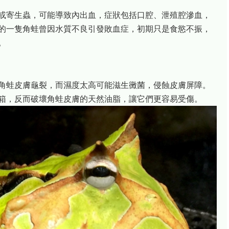
或寄生蟲，可能導致內出血，症狀包括口腔、泄殖腔滲血，
的一隻角蛙曾因水質不良引發敗血症，初期只是食慾不振，
。
角蛙皮膚龜裂，而濕度太高可能滋生黴菌，侵蝕皮膚屏障。
箱，反而破壞角蛙皮膚的天然油脂，讓它們更容易受傷。