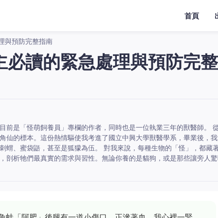
首頁
理與預防完整指南
主必讀的緊急處理與預防完整
目前是「怪萌飼養員」專欄的作者，同時也是一位執業三年的獸醫師。 
角仙的標本。這份熱情驅使我考進了國立中興大學獸醫學系，畢業後，我
刺蝟、蜜袋鼯，甚至是狐獴為伍。 對我來說，每種生物的「怪」，都藏
，剖析牠們最真實的需求與習性。無論你養的是貓狗，或是那些讓旁人驚
角蛙「阿肥」後腿有一道小傷口，正滲著血。我心裡一緊，