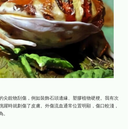
的尖銳物刮傷，例如裝飾石頭邊緣、塑膠植物硬梗。我有次
跳躍時就劃傷了皮膚。外傷流血通常位置明顯，傷口較淺，
為。