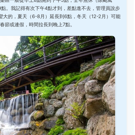
樂區一般從早上8點開到下午5點，全年無休（除颱風
9點。我記得有次下午4點才到，差點進不去，管理員說步
大的，夏天（6-8月）延長到6點，冬天（12-2月）可能
春節或連假，時間拉長到晚上7點。