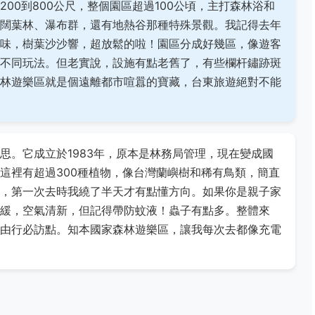
00到800公尺，整個園區超過100公頃，主打森林浴和
闊葉林、瀑布群，還有地熱谷那種特殊景觀。我記得去年
味，樹葉沙沙響，超放鬆的啦！園區分成好幾區，像遊客
不同玩法。但老實說，設施有點老舊了，有些欄杆鏽跡斑
林遊樂區就是個遠離都市喧囂的寶藏，台東旅遊絕對不能
思。它成立於1983年，原本是林務局管理，現在變成國
這裡有超過300種植物，像台灣蘭嶼樹和稀有鳥類，簡直
，第一次去時我繞了半天才有點懂方向。如果你是親子家
緩，空氣清新，但記得帶防蚊液！蟲子有點多。整體來
由行必訪點。知本國家森林遊樂區，讓我每次去都像充電