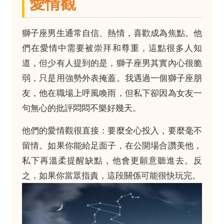
愛情觀
獅子座男生通常自信、熱情，喜歡成為焦點。他
們在愛情中需要被崇拜和尊重，這點很多人知
道，但少有人提到的是，獅子座男其實內心很脆
弱，只是用強勢外表掩蓋。我遇過一個獅子座朋
友，他在職場上呼風喚雨，但私下卻因為女友一
句無心的批評悶悶不樂好幾天。
他們的愛情觀很直接：要麼全心投入，要麼毫不
留情。如果你能給足面子，在公開場合讚美他，
私下再溫柔提醒缺點，他會更願意聽進去。反
之，如果你當眾指責，這段關係可能很快玩完。