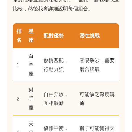
比較，然後我會詳細說明每個組合。
排
星
配對優勢
潛在挑戰
名
座
白
熱情匹配，
容易爭吵，需要
1
羊
行動力強
磨合脾氣
座
射
自由奔放，
可能缺乏深度溝
2
手
互相鼓勵
通
座
天
優雅平衡，
獅子可能覺得天