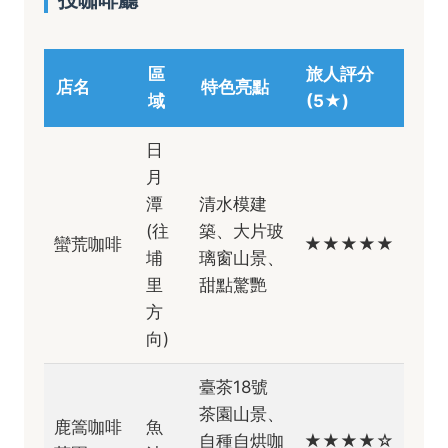
投咖啡廳
區
旅人評分
店名
特色亮點
域
(5★)
日
月
潭
清水模建
(往
築、大片玻
蠻荒咖啡
★★★★★
埔
璃窗山景、
里
甜點驚艷
方
向)
臺茶18號
茶園山景、
鹿篙咖啡
魚
自種自烘咖
★★★★☆