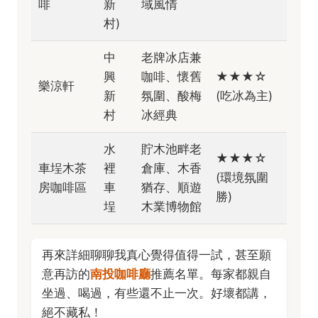
啡
新
域風情
村)
中
老牌冰店兼
興
咖啡、懷舊
★★★☆
樂涼軒
新
氛圍、酸梅
(吃冰為主)
村
冰經典
水
貯木池畔老
★★★☆
車埕木茶
裡
倉庫、木香
(環境氛圍
房咖啡區
車
猶存、順遊
勝)
埕
木業博物館
再來詳細聊聊我真心覺得值得一試，甚至願
意再訪的
南投咖啡廳
推薦名單。每家都親自
坐過、喝過，有些還不止一次。好壞都講，
絕不藏私！