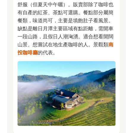
舒服（但夏天中午曬）。販賣部除了咖啡也
有自產的紅茶、茶點可選購。餐點部分屬簡
餐類，味道尚可，主要是填飽肚子看風景。
缺點是離日月潭主要區域有點距離，需開車
一段山路，且假日人潮洶湧。適合想看開闊
山景、想嘗試在地生產咖啡的人。景觀類
南
投咖啡廳
的代表。