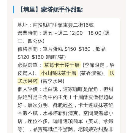
【埔里】蒙塔妮手作甜點
地址：南投縣埔里鎮東興二街16號
營業時間：週五～週二 12:00 - 18:00 (週
三、四公休)
價格區間：單片蛋糕 $150-$180，飲品
$120-$160 (咖啡/茶)
必點選單：
草莓卡士達千層
(季節限定，酥
皮驚人)、
小山園抹茶千層
(茶香濃鬱)、
法
式水果塔
(當季水果)
個人評價：坦白說，這家咖啡是配角，但甜
點絕對是主角中的主角！千層酥皮做得超級
好，層次分明、酥脆輕盈，卡士達或抹茶餡
香濃不膩，水果塔新鮮清爽。空間屬溫馨小
店，座位不多。咖啡選項簡單（美式、拿鐵
等），品質稱職但不驚艷。老闆娘對甜點非