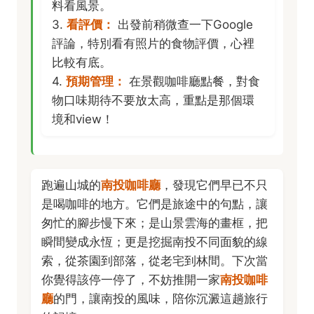
料看風景。
3.
看評價：
出發前稍微查一下Google
評論，特別看有照片的食物評價，心裡
比較有底。
4.
預期管理：
在景觀咖啡廳點餐，對食
物口味期待不要放太高，重點是那個環
境和view！
跑遍山城的
南投咖啡廳
，發現它們早已不只
是喝咖啡的地方。它們是旅途中的句點，讓
匆忙的腳步慢下來；是山景雲海的畫框，把
瞬間變成永恆；更是挖掘南投不同面貌的線
索，從茶園到部落，從老宅到林間。下次當
你覺得該停一停了，不妨推開一家
南投咖啡
廳
的門，讓南投的風味，陪你沉澱這趟旅行