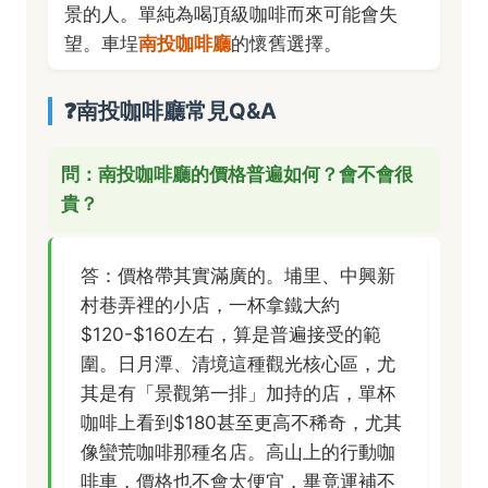
景的人。單純為喝頂級咖啡而來可能會失
望。車埕
南投咖啡廳
的懷舊選擇。
❓南投咖啡廳常見Q&A
問：南投咖啡廳的價格普遍如何？會不會很
貴？
答：價格帶其實滿廣的。埔里、中興新
村巷弄裡的小店，一杯拿鐵大約
$120-$160左右，算是普遍接受的範
圍。日月潭、清境這種觀光核心區，尤
其是有「景觀第一排」加持的店，單杯
咖啡上看到$180甚至更高不稀奇，尤其
像蠻荒咖啡那種名店。高山上的行動咖
啡車，價格也不會太便宜，畢竟運補不