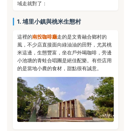
域走就對了：
1. 埔里小鎮與桃米生態村
這裡的
南投咖啡廳
走的是文青融合鄉村的
風，不少店直接面向綠油油的田野，尤其桃
米這邊，生態豐富，坐在戶外喝咖啡，旁邊
小池塘的青蛙合唱團是絕佳配樂。有些店用
的是當地小農的食材，甜點很有誠意。