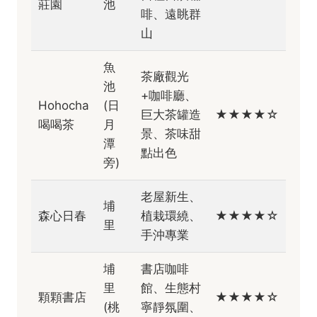
莊園
池
啡、遠眺群
山
魚
茶廠觀光
池
+咖啡廳、
Hohocha
(日
巨大茶罐造
★★★★☆
喝喝茶
月
景、茶味甜
潭
點出色
旁)
老屋新生、
埔
森心日春
植栽環繞、
★★★★☆
里
手沖專業
埔
書店咖啡
里
館、生態村
顆顆書店
★★★★☆
(桃
寧靜氛圍、