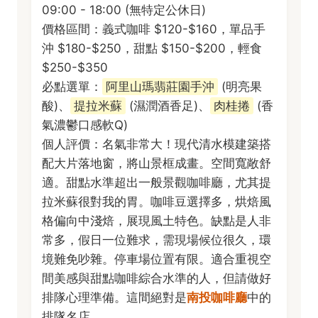
09:00 - 18:00 (無特定公休日)
價格區間：義式咖啡 $120-$160，單品手
沖 $180-$250，甜點 $150-$200，輕食
$250-$350
必點選單：
阿里山瑪翡莊園手沖
(明亮果
酸)、
提拉米蘇
(濕潤酒香足)、
肉桂捲
(香
氣濃鬱口感軟Q)
個人評價：名氣非常大！現代清水模建築搭
配大片落地窗，將山景框成畫。空間寬敞舒
適。甜點水準超出一般景觀咖啡廳，尤其提
拉米蘇很對我的胃。咖啡豆選擇多，烘焙風
格偏向中淺焙，展現風土特色。缺點是人非
常多，假日一位難求，需現場候位很久，環
境難免吵雜。停車場位置有限。適合重視空
間美感與甜點咖啡綜合水準的人，但請做好
排隊心理準備。這間絕對是
南投咖啡廳
中的
排隊名店。