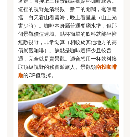
著走！直接上三樓景觀露臺點杯咖啡或茶。
這裡的視野是清境數一數二的開闊，毫無遮
擋，白天看山看雲海，晚上看星星（山上光
害少時）。咖啡本身屬普通餐廳水準，但那
個景觀價值連城。點杯簡單的飲料就能坐擁
無敵視野，非常划算（相較於其他地方的高
價景觀咖啡）。缺點是咖啡選擇少且較普
通，完全就是賣景觀。適合想用一杯飲料換
取頂級視野的務實派旅人。景觀類
南投咖啡
廳
的CP值選擇。