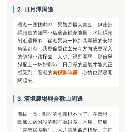
2. 日月潭周邊
環湖一圈找咖啡，景觀是最大賣點。伊達邵
碼頭邊的熱鬧小店適合補充能量；水社碼頭
附近選擇多，從湖景第一排到巷弄裡的安靜
角落都有；我更偏愛往玄光寺方向或更深入
的僻靜小路探去，人少、視野開闊，那份寧
靜配上一杯好咖啡，日月潭的靈氣才能真正
感受到。看湖的
南投咖啡廳
，心情也跟著開
闊起來。
3. 清境農場與合歡山周邊
海拔一高，咖啡的意義也不同了。在清境，
歐風民宿附設的咖啡廳很多，木屋、壁爐
（裝飾居多啦）、大片落地窗是標配，主打