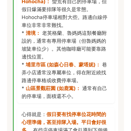
Hohocha)：
蠻荒有自己的停車場，但
假日爆滿要排隊等很久是常態。
Hohocha停車場相對大些。路邊白線停
車位非常非常難找。
*
清境：
老英格蘭、魯媽媽這類餐廳附
設的，通常有專用停車場（但魯媽媽的
坡陡車位少）。其他咖啡廳可能要靠路
邊找位置。
*
埔里市區 (如森心日春、蒙塔妮)：
巷
弄小店通常沒專屬車位，得在附近繞找
路邊停車格或收費停車場。
*
山區景觀莊園 (如鹿篙)：
通常有自己
的停車場，面積還不小。
心得就是：
假日要有找停車位花時間的
心理準備，甚至排隊入場。平日會好很
多。
有些店停車場滿了會引導到下個備