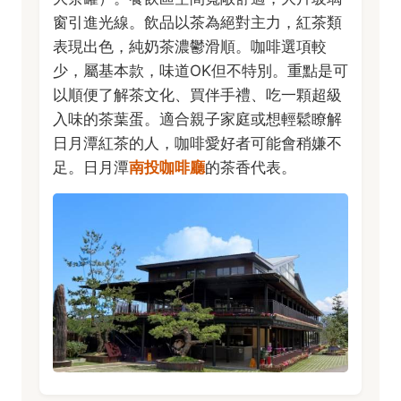
窗引進光線。飲品以茶為絕對主力，紅茶類
表現出色，純奶茶濃鬱滑順。咖啡選項較
少，屬基本款，味道OK但不特別。重點是可
以順便了解茶文化、買伴手禮、吃一顆超級
入味的茶葉蛋。適合親子家庭或想輕鬆瞭解
日月潭紅茶的人，咖啡愛好者可能會稍嫌不
足。日月潭
南投咖啡廳
的茶香代表。