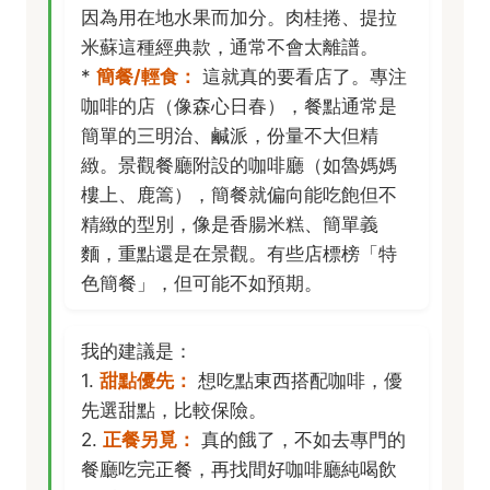
因為用在地水果而加分。肉桂捲、提拉
米蘇這種經典款，通常不會太離譜。
*
簡餐/輕食：
這就真的要看店了。專注
咖啡的店（像森心日春），餐點通常是
簡單的三明治、鹹派，份量不大但精
緻。景觀餐廳附設的咖啡廳（如魯媽媽
樓上、鹿篙），簡餐就偏向能吃飽但不
精緻的型別，像是香腸米糕、簡單義
麵，重點還是在景觀。有些店標榜「特
色簡餐」，但可能不如預期。
我的建議是：
1.
甜點優先：
想吃點東西搭配咖啡，優
先選甜點，比較保險。
2.
正餐另覓：
真的餓了，不如去專門的
餐廳吃完正餐，再找間好咖啡廳純喝飲