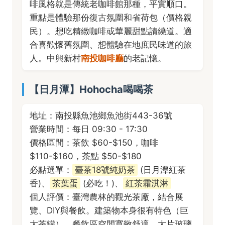
啡風格就是傳統老咖啡館那種，平實順口。
重點是體驗那份復古氛圍和省荷包（價格親
民）。想吃精緻咖啡或華麗甜點請繞道。適
合喜歡懷舊氛圍、想體驗在地庶民味道的旅
人。中興新村
南投咖啡廳
的老記憶。
【日月潭】Hohocha喝喝茶
地址：南投縣魚池鄉魚池街443-36號
營業時間：每日 09:30 - 17:30
價格區間：茶飲 $60-$150，咖啡
$110-$160，茶點 $50-$180
必點選單：
臺茶18號純奶茶
(日月潭紅茶
香)、
茶葉蛋
(必吃！)、
紅茶霜淇淋
個人評價：臺灣農林的觀光茶廠，結合展
覽、DIY與餐飲。建築物本身很有特色（巨
大茶罐）。餐飲區空間寬敞舒適，大片玻璃