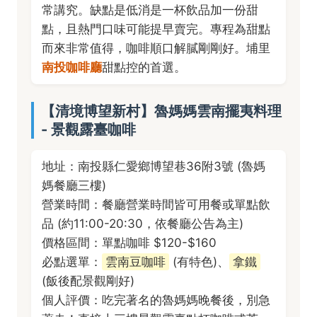
常講究。缺點是低消是一杯飲品加一份甜
點，且熱門口味可能提早賣完。專程為甜點
而來非常值得，咖啡順口解膩剛剛好。埔里
南投咖啡廳
甜點控的首選。
【清境博望新村】魯媽媽雲南擺夷料理
- 景觀露臺咖啡
地址：南投縣仁愛鄉博望巷36附3號 (魯媽
媽餐廳三樓)
營業時間：餐廳營業時間皆可用餐或單點飲
品 (約11:00-20:30，依餐廳公告為主)
價格區間：單點咖啡 $120-$160
必點選單：
雲南豆咖啡
(有特色)、
拿鐵
(飯後配景觀剛好)
個人評價：吃完著名的魯媽媽晚餐後，別急