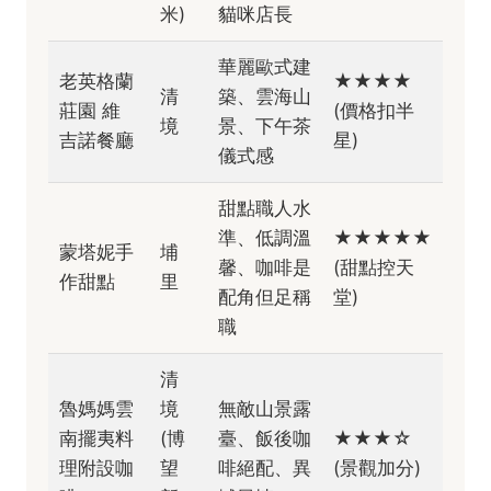
米)
貓咪店長
華麗歐式建
老英格蘭
★★★★
清
築、雲海山
莊園 維
(價格扣半
境
景、下午茶
吉諾餐廳
星)
儀式感
甜點職人水
準、低調溫
★★★★★
蒙塔妮手
埔
馨、咖啡是
(甜點控天
作甜點
里
配角但足稱
堂)
職
清
魯媽媽雲
境
無敵山景露
南擺夷料
(博
臺、飯後咖
★★★☆
理附設咖
望
啡絕配、異
(景觀加分)