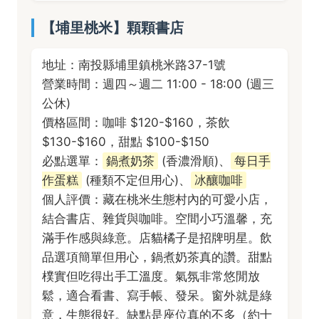
【埔里桃米】顆顆書店
地址：南投縣埔里鎮桃米路37-1號
營業時間：週四～週二 11:00 - 18:00 (週三
公休)
價格區間：咖啡 $120-$160，茶飲
$130-$160，甜點 $100-$150
必點選單：
鍋煮奶茶
(香濃滑順)、
每日手
作蛋糕
(種類不定但用心)、
冰釀咖啡
個人評價：藏在桃米生態村內的可愛小店，
結合書店、雜貨與咖啡。空間小巧溫馨，充
滿手作感與綠意。店貓橘子是招牌明星。飲
品選項簡單但用心，鍋煮奶茶真的讚。甜點
樸實但吃得出手工溫度。氣氛非常悠閒放
鬆，適合看書、寫手帳、發呆。窗外就是綠
意，生態很好。缺點是座位真的不多（約十