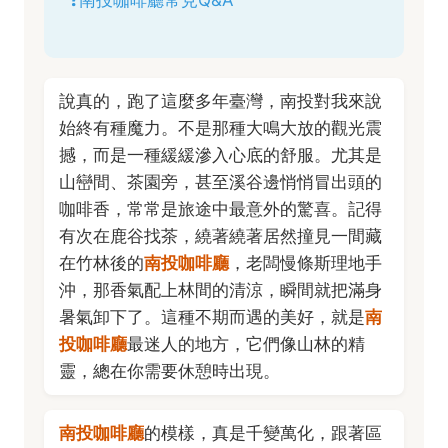
❓南投咖啡廳常見Q&A
說真的，跑了這麼多年臺灣，南投對我來說
始終有種魔力。不是那種大鳴大放的觀光震
撼，而是一種緩緩滲入心底的舒服。尤其是
山巒間、茶園旁，甚至溪谷邊悄悄冒出頭的
咖啡香，常常是旅途中最意外的驚喜。記得
有次在鹿谷找茶，繞著繞著居然撞見一間藏
在竹林後的
南投咖啡廳
，老闆慢條斯理地手
沖，那香氣配上林間的清涼，瞬間就把滿身
暑氣卸下了。這種不期而遇的美好，就是
南
投咖啡廳
最迷人的地方，它們像山林的精
靈，總在你需要休憩時出現。
南投咖啡廳
的模樣，真是千變萬化，跟著區