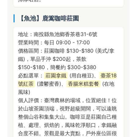
【魚池】鹿篙咖啡莊園
地址：南投縣魚池鄉香茶巷31-6號
營業時間：每日 09:00 - 17:00
價格區間：莊園咖啡 $130-$180 (美式/拿
鐵)，單品手沖 $200起，茶飲
$150-$180，簡餐約 $300-$380
必點選單：
莊園拿鐵
(用自種豆)、
臺茶18
號紅茶
(濃鬱蜜香)、
香腸米糕套餐
(在地
風味)
個人評價：臺灣農林的場域，位置絕佳！位
於山坡茶園頂端，視野超級開闊，可以遠眺
整個山谷和集集大山。咖啡豆是莊園自己種
植、處理、烘焙的，風味乾淨順口，拿鐵融
合度不錯。景觀是最大賣點，戶外座位區很