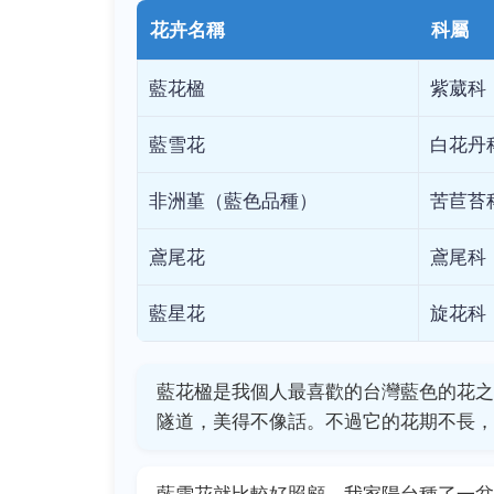
花卉名稱
科屬
藍花楹
紫葳科
藍雪花
白花丹
非洲堇（藍色品種）
苦苣苔
鳶尾花
鳶尾科
藍星花
旋花科
藍花楹是我個人最喜歡的台灣藍色的花之
隧道，美得不像話。不過它的花期不長，