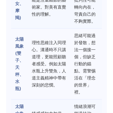
能是注重細節的藝
批判性可能
女、
術家。對美有直覺
轉向內在，
摩
性的理解。
苛責自己的
羯)
不夠實際。
思緒可能過
太陽
理性思維注入同理
於發散，想
風象
心。溝通時不只講
法一個接一
(雙
道理，更能照顧聽
個，但缺乏
子、
者感受。例如太陽
行動的錨
天
水瓶上升雙魚，人
點。需警惕
秤、
道主義精神中帶有
活在「理念
水
深刻的悲憫。
的世界」
瓶)
裡。
太陽
情緒浪潮可