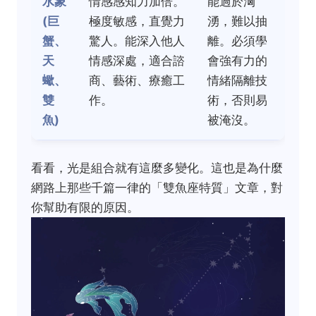
水象
情感感知力加倍。
能過於洶
(巨
極度敏感，直覺力
湧，難以抽
蟹、
驚人。能深入他人
離。必須學
天
情感深處，適合諮
會強有力的
蠍、
商、藝術、療癒工
情緒隔離技
雙
作。
術，否則易
魚)
被淹沒。
看看，光是組合就有這麼多變化。這也是為什麼
網路上那些千篇一律的「雙魚座特質」文章，對
你幫助有限的原因。