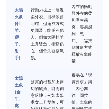
內在的衝動
太陽
行動力披上一層溫
與外在的柔
火象
柔外衣。目標依舊
和產生衝
(牡
明確，但達成方式
突，容易感
羊、
更圓滑，能感召他
到「憋
獅
人。例如太陽牡羊
屈」，需找
子、
上升雙魚，衝勁仍
到健康方式
射
在，但會先觀察氣
釋放火象能
手)
氛。
量。
容易在「現
太陽
務實的根基加上夢
實要求」與
土象
幻的觸角。能將創
「內心嚮
(金
意落地，例如太陽
往」間拉
牛、
處女上升雙魚，可
扯。土象的
處