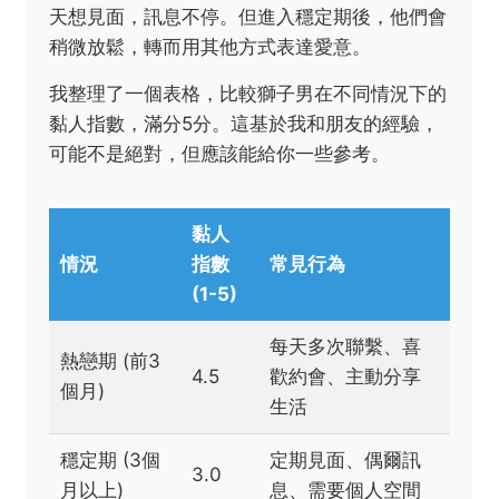
天想見面，訊息不停。但進入穩定期後，他們會
稍微放鬆，轉而用其他方式表達愛意。
我整理了一個表格，比較獅子男在不同情況下的
黏人指數，滿分5分。這基於我和朋友的經驗，
可能不是絕對，但應該能給你一些參考。
黏人
情況
指數
常見行為
(1-5)
每天多次聯繫、喜
熱戀期 (前3
4.5
歡約會、主動分享
個月)
生活
穩定期 (3個
定期見面、偶爾訊
3.0
月以上)
息、需要個人空間