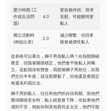
壓力時期 (工
更依賴伴侶、尋求
作或生活問
4.0
安慰、可能變得更
題)
黏人
獨立活動時
減少聯繫、但回來
2.0
(例如出差)
後會補償性黏人
從表格可以看出，獅子男很黏人嗎？在熱戀期確
實是，但隨著關係穩定，他們會平衡黏人與獨
立。這點我深有體會，我那個獅子男前任，在我
們交往半年後，就沒那麼黏了，但他還是會固定
每週末約我出去。
獅子男的黏人，往往和他們的自信有關。當他們
覺得關係安全時，黏人程度會下降；但如果他們
感到不安，例如你和其他異性走太近，他們可能