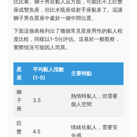
比比看。獅子男在黏人這方面，可能比不上巨蟹
座或雙魚座，但比水瓶座或射手座黏多了。這讓
獅子男在星座中處於一個中間位置。
下面這個表格列出了幾個常見星座男性的黏人程
度比較，同樣以1-5分評估。這基於一般觀察，
實際情況可能因人而異。
星
平均黏人指數
主要特點
座
(1-5)
獅
熱情時黏人，但需要
子
3.5
個人空間
座
巨
情緒化黏人，需要安
蟹
4.5
全感