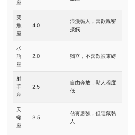
座
雙
浪漫黏人，喜歡親密
魚
4.0
接觸
座
水
瓶
2.0
獨立，不喜歡被束縛
座
射
自由奔放，黏人程度
手
2.5
低
座
天
佔有慾強，但隱藏黏
蠍
3.5
人
座