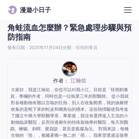
漫遊小日子
角蛙流血怎麼辦？緊急處理步驟與預
防指南
發布日期：2025年11月04日
分類：
怪萌飼養員
作者：
江翰佑
大家好，我是江翰佑，你也可以叫我小江。目前是「怪萌飼養
員」專欄的作者，同時也是一位執業三年的獸醫師。 從小我就
對各種動物有難以言喻的狂熱，別人在收集郵票，我的抽屜裡
收集的是蛻下來的蛇皮和獨角仙的標本。這份熱情驅使我考進
了國立中興大學獸醫學系，畢業後，我沒有選擇進入主流的小
動物臨床醫院，反而待過兩年的特殊寵物專科醫院，每天與鸚
鵡、蜥蜴、刺蝟、蜜袋鼯，甚至是狐獴為伍。 對我來說，每種
生物的「怪」，都藏著獨一無二的「萌」。我希望透過這個專