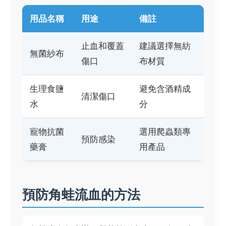
用品名稱
用途
備註
止血和覆蓋
建議選擇無紡
無菌紗布
傷口
布材質
生理食鹽
避免含酒精成
清潔傷口
水
分
寵物抗菌
選用爬蟲類專
預防感染
藥膏
用產品
預防角蛙流血的方法