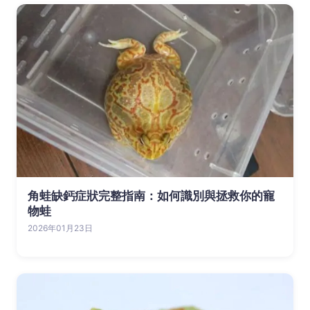
角蛙缺鈣症狀完整指南：如何識別與拯救你的寵
物蛙
2026年01月23日