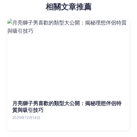
相關文章推薦
月亮獅子男喜歡的類型大公開：揭秘理想伴侶特
質與吸引技巧
2025年12月14日