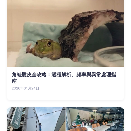
角蛙脫皮全攻略：過程解析、頻率與異常處理指
南
2026年01月24日