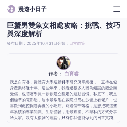
漫遊小日子
巨蟹男雙魚女相處攻略：挑戰、技巧
與深度解析
發布日期：2025年10月31日
分類：
日常散策
作者：
白育睿
我是白育睿，從體育大學運動科學研究所畢業後，一直待在健
身產業將近十年。這些年來，我看過很多人因為錯誤的觀念而
受傷，也陪著學員一步步建立穩定的運動習慣。私底下，我是
個標準的電影迷，週末最常泡在戲院或窩在沙發上看老片，也
喜歡到處挖掘巷弄裡的小吃店。寫這個部落格，是想把我這些
年累積的專業知識、生活體驗，用最直接、不藏私的方式分享
給大家。沒有太複雜的理論，只有你我也能做到的日常實踐。