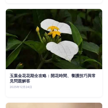
玉葉金花花期全攻略：開花時間、養護技巧與常
見問題解答
2025年12月24日