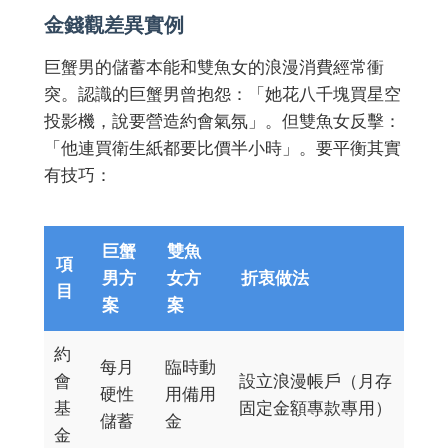
金錢觀差異實例
巨蟹男的儲蓄本能和雙魚女的浪漫消費經常衝
突。認識的巨蟹男曾抱怨：「她花八千塊買星空
投影機，說要營造約會氣氛」。但雙魚女反擊：
「他連買衛生紙都要比價半小時」。要平衡其實
有技巧：
巨蟹
雙魚
項
男方
女方
折衷做法
目
案
案
約
每月
臨時動
會
設立浪漫帳戶（月存
硬性
用備用
基
固定金額專款專用）
儲蓄
金
金