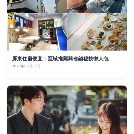
屏東住宿便宜：區域推薦與省錢秘技懶人包
2025年07月25日