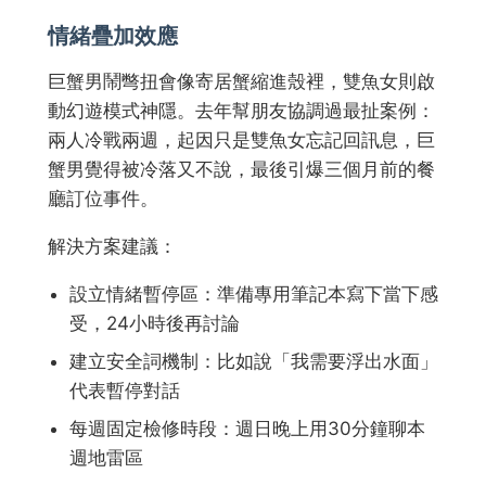
情緒疊加效應
巨蟹男鬧彆扭會像寄居蟹縮進殼裡，雙魚女則啟
動幻遊模式神隱。去年幫朋友協調過最扯案例：
兩人冷戰兩週，起因只是雙魚女忘記回訊息，巨
蟹男覺得被冷落又不說，最後引爆三個月前的餐
廳訂位事件。
解決方案建議：
設立情緒暫停區：準備專用筆記本寫下當下感
受，24小時後再討論
建立安全詞機制：比如說「我需要浮出水面」
代表暫停對話
每週固定檢修時段：週日晚上用30分鐘聊本
週地雷區