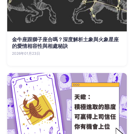
金牛座跟獅子座合嗎？深度解析土象與火象星座
的愛情相容性與相處秘訣
2026年01月23日