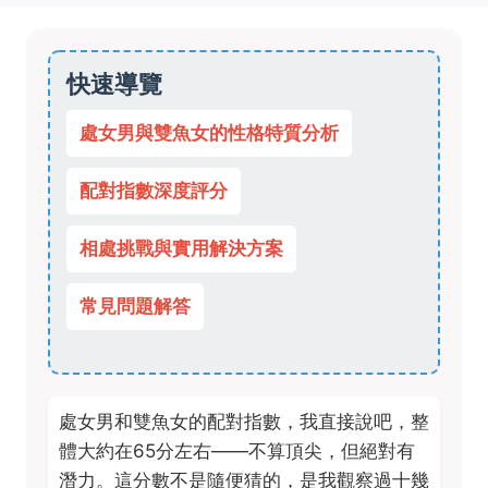
快速導覽
處女男與雙魚女的性格特質分析
配對指數深度評分
相處挑戰與實用解決方案
常見問題解答
處女男和雙魚女的配對指數，我直接說吧，整
體大約在65分左右——不算頂尖，但絕對有
潛力。這分數不是隨便猜的，是我觀察過十幾