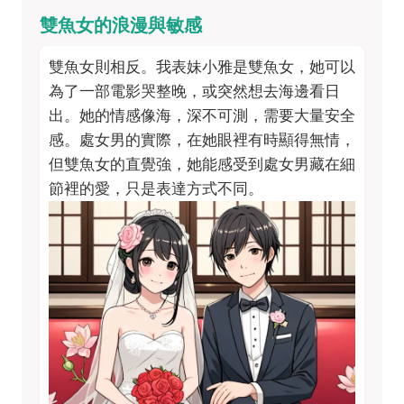
雙魚女的浪漫與敏感
雙魚女則相反。我表妹小雅是雙魚女，她可以
為了一部電影哭整晚，或突然想去海邊看日
出。她的情感像海，深不可測，需要大量安全
感。處女男的實際，在她眼裡有時顯得無情，
但雙魚女的直覺強，她能感受到處女男藏在細
節裡的愛，只是表達方式不同。