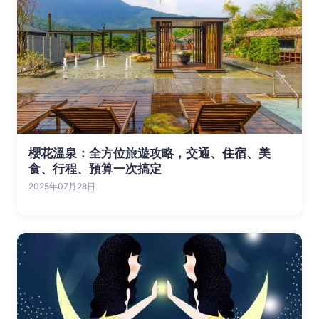
櫻花溫泉：全方位旅遊攻略，交通、住宿、美
食、行程、預算一次搞定
2025年07月28日