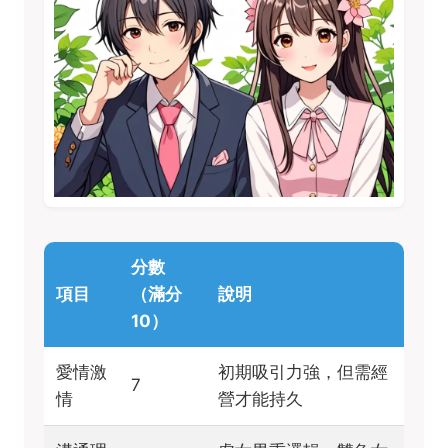
分數
項目
（滿分
說明
10）
愛情激
初期吸引力強，但需經
7
情
營才能持久