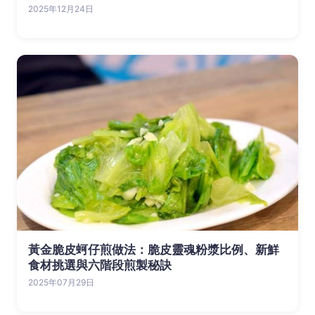
2025年12月24日
黃金脆皮蚵仔煎做法：脆皮靈魂粉漿比例、新鮮
食材挑選與六階段煎製秘訣
2025年07月29日