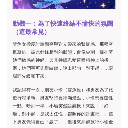
動機一：為了快速終結不愉快的氛圍
（這最常見）
雙魚女極度討厭衝突與對立帶來的緊繃感。那種空
氣凝結、彼此針鋒相對的狀態，會像尖刺一樣扎著
她們敏感的神經。與其持續忍受這種精神上的折
磨，她們寧可先舉白旗，說出那句「對不起」，讓
場面先緩和下來。
我記得有一次，朋友小瑜（雙魚座）和男友為了旅
遊行程爭執。男友堅持要排滿景點，小瑜想要隨性
一點。吵到一半，小瑜突然語氣軟下來說：「好
啦，對不起，是我太任性，都照你的計畫吧。」當
下男友覺得自己「贏了」，但後來那趟旅行小瑜全