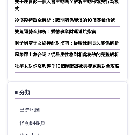
雙子座喜歡一個人會主動嗎？解析主動訊號與行為模
式
冷淡期特徵全解析：識別關係變淡的10個關鍵信號
雙魚運勢全解析：愛情事業財運避坑指南
獅子男雙子女終極配對指南：從曖昧到長久關係解析
風象跟土象合嗎？從星座性格到相處秘訣的完整解析
牡羊女對你沒興趣？10個關鍵跡象與專家應對全攻略
≡ 分類
出走地圖
怪萌飼養員