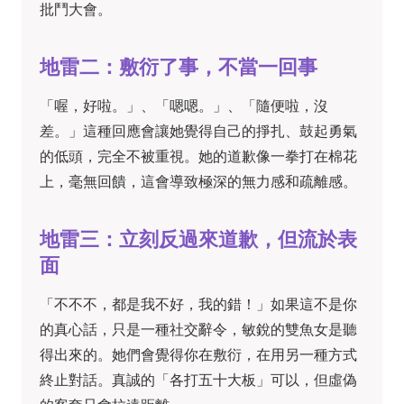
批鬥大會。
地雷二：敷衍了事，不當一回事
「喔，好啦。」、「嗯嗯。」、「隨便啦，沒
差。」這種回應會讓她覺得自己的掙扎、鼓起勇氣
的低頭，完全不被重視。她的道歉像一拳打在棉花
上，毫無回饋，這會導致極深的無力感和疏離感。
地雷三：立刻反過來道歉，但流於表
面
「不不不，都是我不好，我的錯！」如果這不是你
的真心話，只是一種社交辭令，敏銳的雙魚女是聽
得出來的。她們會覺得你在敷衍，在用另一種方式
終止對話。真誠的「各打五十大板」可以，但虛偽