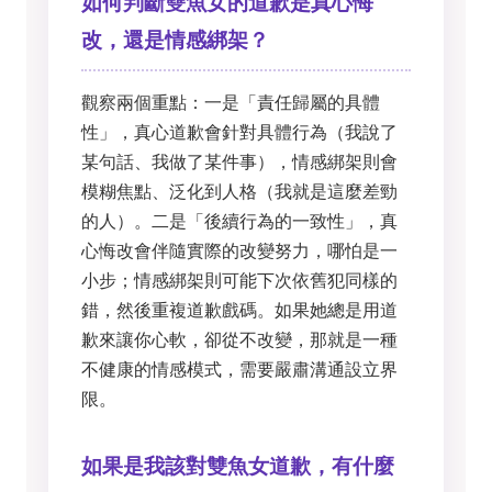
如何判斷雙魚女的道歉是真心悔
改，還是情感綁架？
觀察兩個重點：一是「責任歸屬的具體
性」，真心道歉會針對具體行為（我說了
某句話、我做了某件事），情感綁架則會
模糊焦點、泛化到人格（我就是這麼差勁
的人）。二是「後續行為的一致性」，真
心悔改會伴隨實際的改變努力，哪怕是一
小步；情感綁架則可能下次依舊犯同樣的
錯，然後重複道歉戲碼。如果她總是用道
歉來讓你心軟，卻從不改變，那就是一種
不健康的情感模式，需要嚴肅溝通設立界
限。
如果是我該對雙魚女道歉，有什麼