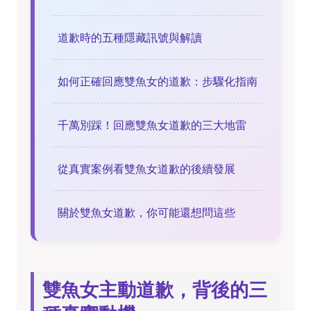
道歉時的五種隱藏訊號與解讀
如何正確回應雙魚女的道歉：步驟化指南
千萬別踩！回應雙魚女道歉的三大地雷
從真實案例看雙魚女道歉的後續發展
關於雙魚女道歉，你可能還想問這些
雙魚女主動道歉，背後的三