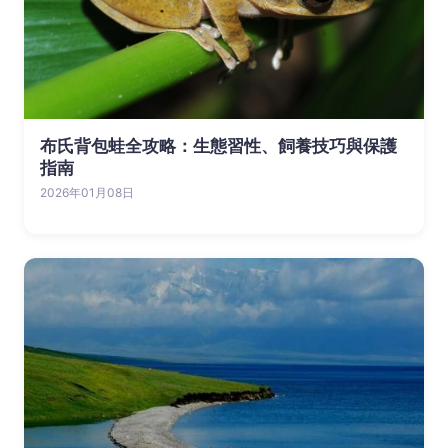
布氏背包蛙全攻略：生態習性、飼養技巧與保護
指南
2026年01月08日