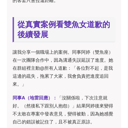
的客套只會拉遠距離。
從真實案例看雙魚女道歉的
後續發展
讓我分享一個職場上的案例。同事阿婷（雙魚座）
在一次團隊合作中，因為溝通失誤延誤了進度。她
在群組裡主動@所有人道歉：「各位對不起，是我
這邊的疏失，拖累了大家，我會負責把進度追回
來。」
同事A（地雷回應）：
「沒關係啦，下次注意就
好。（然後私下跟別人抱怨）」結果阿婷後來變得
不太敢在專案中發表意見，變得被動，因為她感覺
自己的錯誤被記住了，且不被真正原諒。