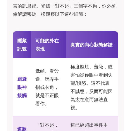
言的訊息裡。光聽「對不起」三個字不夠，你必須
像解讀密碼一樣觀察以下這些細節：
隱藏
可能的外在
真實的內心狀態解讀
訊號
表現
極度尷尬、羞恥，或
低頭、看旁
害怕從你眼中看到失
迴避
邊、玩弄手
望/憤怒。這不代表
眼神
指或衣角，
不誠懇，反而可能因
接觸
就是不正眼
為太在意而無法直
看你。
視。
「對不起，
這已經超出事件本
道歉