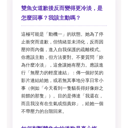
雙魚女道歉後反而變得更冷淡，是
怎麼回事？我該主動嗎？
這極可能是「動機一」的狀態。她為了停
止衝突而道歉，但情緒並未消化，反而因
壓抑而內傷，進入自我保護的疏離模式。
你應該主動，但方法要對。不要質問「妳
為什麼冷淡」，這會讓她有壓力。應該進
行「無壓力的輕度連結」：傳一個好笑的
影片連結給她，或若無其事地分享日常小
事（例如「今天看到一隻貓長得好像妳之
前餵的那隻」）。目的是傳達「我還在，
而且我沒有在生氣或指責妳」，給她一個
不帶壓力的台階回來。