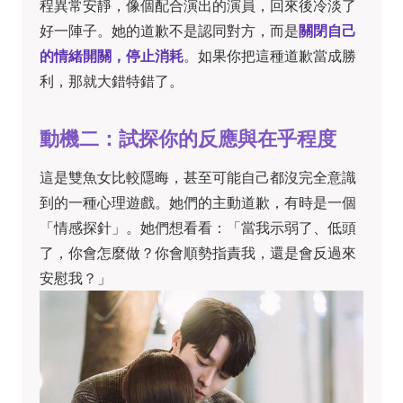
程異常安靜，像個配合演出的演員，回來後冷淡了
好一陣子。她的道歉不是認同對方，而是
關閉自己
的情緒開關，停止消耗
。如果你把這種道歉當成勝
利，那就大錯特錯了。
動機二：試探你的反應與在乎程度
這是雙魚女比較隱晦，甚至可能自己都沒完全意識
到的一種心理遊戲。她們的主動道歉，有時是一個
「情感探針」。她們想看看：「當我示弱了、低頭
了，你會怎麼做？你會順勢指責我，還是會反過來
安慰我？」