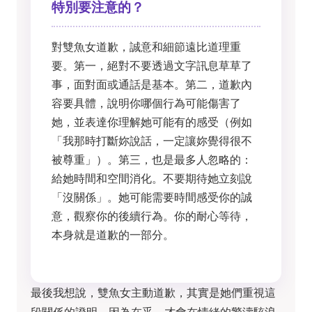
特別要注意的？
對雙魚女道歉，誠意和細節遠比道理重
要。第一，絕對不要透過文字訊息草草了
事，面對面或通話是基本。第二，道歉內
容要具體，說明你哪個行為可能傷害了
她，並表達你理解她可能有的感受（例如
「我那時打斷妳說話，一定讓妳覺得很不
被尊重」）。第三，也是最多人忽略的：
給她時間和空間消化。不要期待她立刻說
「沒關係」。她可能需要時間感受你的誠
意，觀察你的後續行為。你的耐心等待，
本身就是道歉的一部分。
最後我想說，雙魚女主動道歉，其實是她們重視這