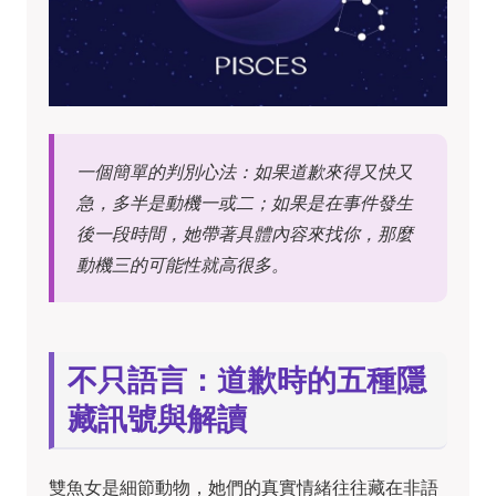
一個簡單的判別心法：如果道歉來得又快又
急，多半是動機一或二；如果是在事件發生
後一段時間，她帶著具體內容來找你，那麼
動機三的可能性就高很多。
不只語言：道歉時的五種隱
藏訊號與解讀
雙魚女是細節動物，她們的真實情緒往往藏在非語