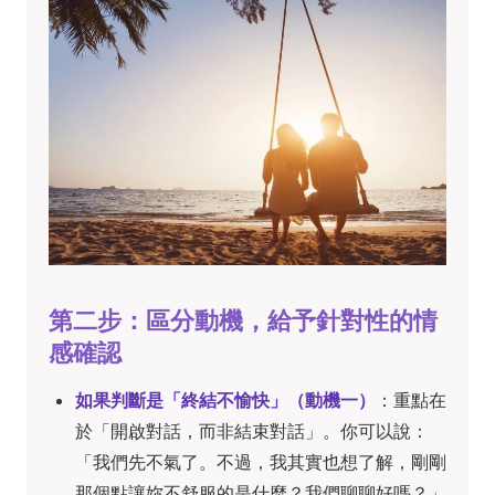
第二步：區分動機，給予針對性的情
感確認
如果判斷是「終結不愉快」（動機一）
：重點在
於「開啟對話，而非結束對話」。你可以說：
「我們先不氣了。不過，我其實也想了解，剛剛
那個點讓妳不舒服的是什麼？我們聊聊好嗎？」