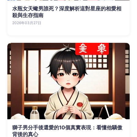
水瓶女天蠍男誰死？深度解析這對星座的相愛相
殺與生存指南
2026年03月27日
獅子男分手後還愛的10個真實表現：看懂他驕傲
背後的真心