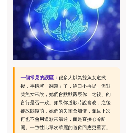
一個常見的誤區：
很多人以為雙魚女道歉
後，事情就「翻篇」了，絕口不再提。但對
雙魚女來說，她們會默默觀察你「之後」的
言行是否一致。如果你道歉時說會改，之後
卻故態復萌，她們的失望會加倍，並且下次
再也不會用道歉來溝通，而是直接心冷離
開。一致性比單次華麗的道歉回應更重要。