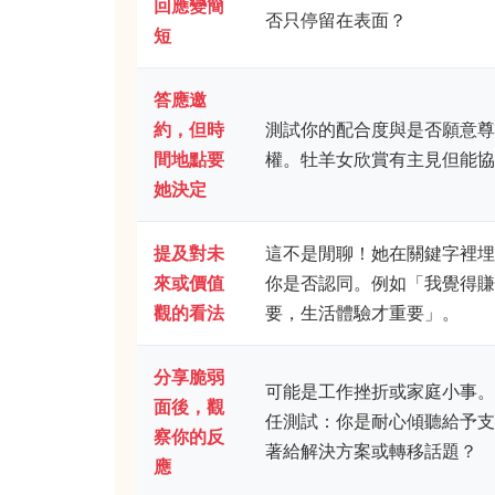
回應變簡
否只停留在表面？
短
答應邀
約，但時
測試你的配合度與是否願意尊
間地點要
權。牡羊女欣賞有主見但能協
她決定
提及對未
這不是閒聊！她在關鍵字裡埋
來或價值
你是否認同。例如「我覺得賺
觀的看法
要，生活體驗才重要」。
分享脆弱
可能是工作挫折或家庭小事。
面後，觀
任測試：你是耐心傾聽給予支
察你的反
著給解決方案或轉移話題？
應