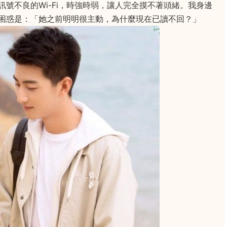
號不良的Wi-Fi，時強時弱，讓人完全摸不著頭緒。我身邊
困惑是：「她之前明明很主動，為什麼現在已讀不回？」