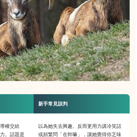
新手常見誤判
導權交給
以為她失去興趣。反而更用力講冷笑話
力。話題是
或頻繁問「在幹嘛」，讓她覺得你乏味