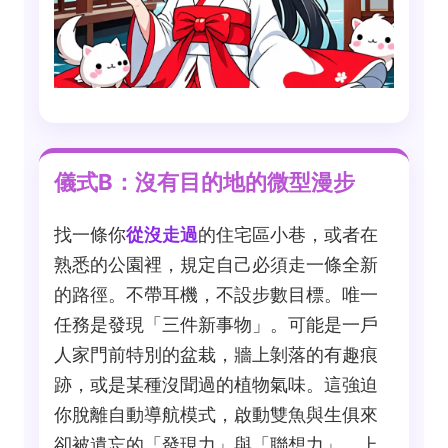
儀式B：沒有目的地的微型漫步
找一條你
從沒走過
的住宅區小巷，或者在
熟悉的公園裡，規定自己必須走一條全新
的路徑。不帶耳機，不設步數目標。唯一
任務是發現「三件新事物」。可能是一戶
人家門前特別的盆栽，牆上剝落的有趣痕
跡，或是某種沒聞過的植物氣味。這強迫
你脫離自動導航模式，啟動雙魚與生俱來
卻被遺忘的「發現力」與「聯想力」。上