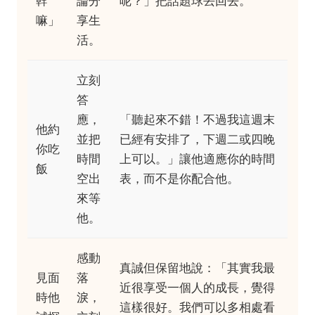
幹
論分
呢？」把話題球丟回去。
嘛」
享生
活。
立刻
答
應，
「聽起來不錯！不過我這週末
他約
並把
已經有安排了，下週二或四晚
你吃
時間
上可以。」讓他適應你的時間
飯
空出
表，而不是你配合他。
來等
他。
感動
真誠但保留地說：「其實我最
見面
落
近很享受一個人的成長，覺得
時他
淚，
這樣很好。我們可以多相處看