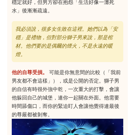
穩定就好，但男方卻在抱怨「生活好像一灘死
水」後漸漸疏遠。
我必須說，很多女生敗在這裡。她們以為「安
穩」是禮物，但對部分獅子男來說，那是棺
材。他們要的是偶爾的煙火，不是永遠的暖
燈。
他的自尊受損。
可能是你無意間的比較（「我前
男友都不會這樣」），或是公開的否定。獅子男
的自信有時很外強中乾，一次重大的打擊，會讓
他躲回自己的城堡，連你一起關在外面。他需要
時間舔傷口，而你的緊迫盯人會讓他覺得連最後
的尊嚴都被剝奪。