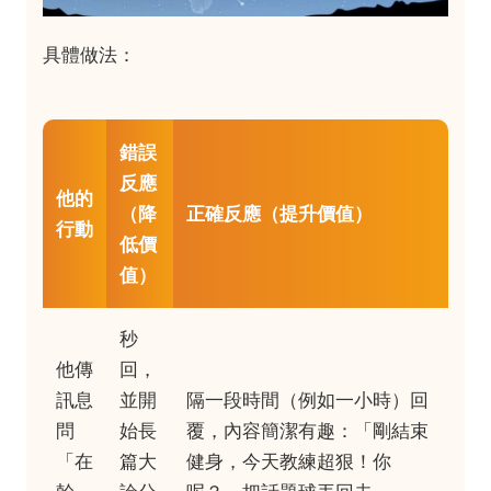
具體做法：
錯誤
反應
他的
（降
正確反應（提升價值）
行動
低價
值）
秒
他傳
回，
訊息
並開
隔一段時間（例如一小時）回
問
始長
覆，內容簡潔有趣：「剛結束
「在
篇大
健身，今天教練超狠！你