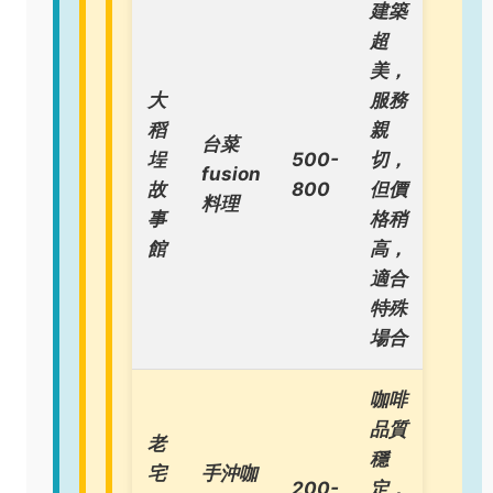
建築
超
美，
大
服務
稻
親
台菜
埕
500-
切，
fusion
故
800
但價
料理
事
格稍
館
高，
適合
特殊
場合
咖啡
品質
老
穩
宅
手沖咖
200-
定，