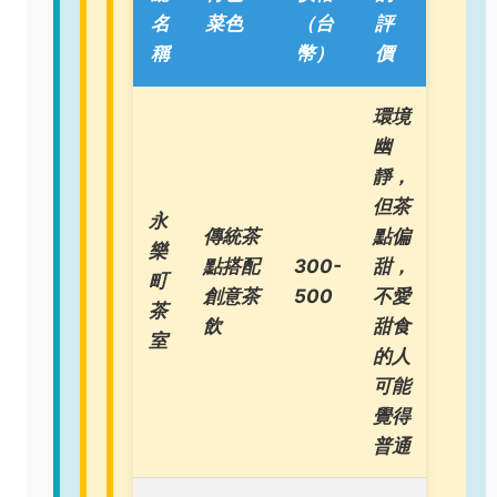
名
菜色
（台
評
稱
幣）
價
環境
幽
靜，
但茶
永
傳統茶
點偏
樂
點搭配
300-
甜，
町
創意茶
500
不愛
茶
飲
甜食
室
的人
可能
覺得
普通