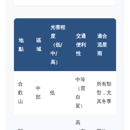
光害程
度
交通
適合
地
區
（低/
便利
流星
點
域
中/
性
雨
高）
中等
合
所有類
中
（需
歡
低
型，尤
部
自
山
其冬季
駕）
高