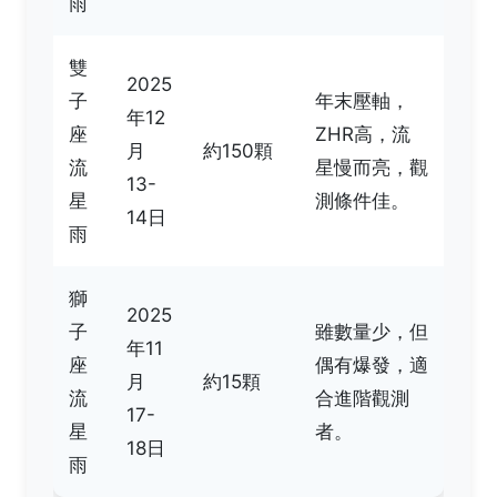
雨
雙
2025
子
年末壓軸，
年12
座
ZHR高，流
月
約150顆
流
星慢而亮，觀
13-
星
測條件佳。
14日
雨
獅
2025
子
雖數量少，但
年11
座
偶有爆發，適
月
約15顆
流
合進階觀測
17-
星
者。
18日
雨