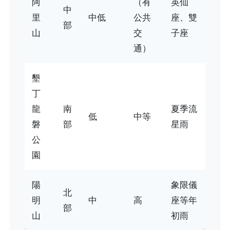
阿
（有
英仙
中
里
中低
公共
座、雙
部
山
交
子座
通）
墾
丁
龍
南
夏季流
低
中等
磐
部
星雨
公
園
陽
象限儀
北
明
中
高
座等年
部
山
初雨