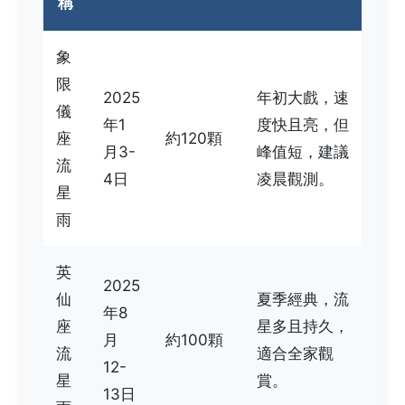
稱
象
限
2025
年初大戲，速
儀
年1
度快且亮，但
座
約120顆
月3-
峰值短，建議
流
4日
凌晨觀測。
星
雨
英
2025
仙
夏季經典，流
年8
座
星多且持久，
月
約100顆
流
適合全家觀
12-
星
賞。
13日