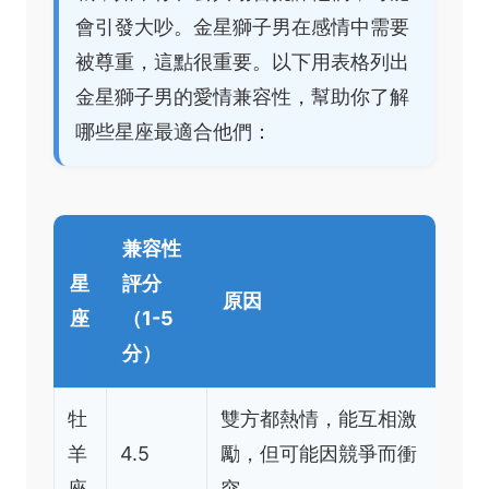
會引發大吵。金星獅子男在感情中需要
被尊重，這點很重要。以下用表格列出
金星獅子男的愛情兼容性，幫助你了解
哪些星座最適合他們：
兼容性
星
評分
原因
座
（1-5
分）
牡
雙方都熱情，能互相激
羊
4.5
勵，但可能因競爭而衝
座
突