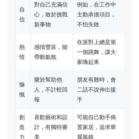
對自己充滿信
例如，在工作中
自
心，敢於挑戰
主動承擔項目，
信
新事物
不怕失敗
在派對上總是第
熱
感情豐富，能
一個跳舞，讓大
情
帶動氣氛
家嗨起來
樂於幫助他
朋友有難時，會
慷
人，不計較回
二話不說伸出援
慨
報
手
創
喜歡藝術和設
可能自己動手佈
造
計，有獨特審
置家居，追求華
力
美
麗風格