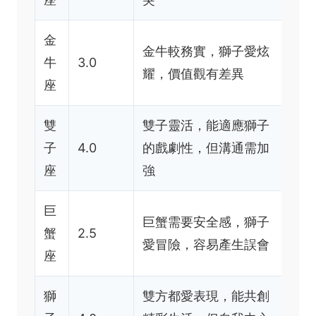
金
金牛較務實，獅子愛炫
牛
3.0
耀，價值觀有差異
座
雙
雙子靈活，能適應獅子
子
4.0
的戲劇性，但溝通需加
座
強
巨
巨蟹需要安全感，獅子
蟹
2.5
愛冒險，容易產生誤會
座
獅
雙方都愛表現，能共創