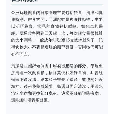
亞洲錦蛙飼養的日常管理主要包括餵食、清潔和健
康監測。餵食方面，亞洲錦蛙是肉食性動物，主要
以活餌為食。常見的食物包括蟋蟀、麵包蟲和果
蠅。我通常每兩到三天餵一次，每次餵食量根據蛙
的大小調整，一般成年蛙吃3到5隻蟋蟀就夠了。記
得食物大小不要超過蛙的頭部寬度，否則牠們可能
吞不下去。
清潔是亞洲錦蛙飼養中容易被忽略的部分。每週至
少清理一次飼養箱，移除糞便和殘餘食物。我曾經
偷懶兩週沒清，結果箱子裡長了霉菌，蛙也開始沒
精神。後來我養成習慣，每週日固定清潔，用溫水
清洗水盆和更換部分底材。這樣不僅能預防疾病，
還能讓蛙活得更舒適。