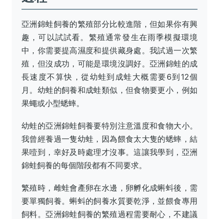
亞洲錦蛙飼養的繁殖部分比較進階，但如果你有興
趣，可以試試看。繁殖通常發生在雨季模擬環境
中，你需要提高濕度和提供藏身處。我試過一次繁
殖，但沒成功，可能是環境沒調好。亞洲錦蛙的成
長速度不算快，從幼蛙到成蛙大概需要6到12個
月。幼蛙的飼養和成蛙類似，但食物要更小，例如
果蠅或小型蟋蟀。
幼蛙的亞洲錦蛙飼養要特別注意溫度和食物大小。
我曾經養過一隻幼蛙，因為餵食太大隻的蟋蟀，結
果噎到，幸好及時處理才沒事。這讓我學到，亞洲
錦蛙飼養的每個階段都有不同要求。
繁殖時，雌蛙會產卵在水邊，卵孵化成蝌蚪後，需
要單獨飼養。蝌蚪的飼養水質要乾淨，並餵食專用
飼料。亞洲錦蛙飼養的繁殖過程需要耐心，不建議