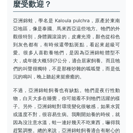
麼受歡迎？
亞洲錦蛙，學名是 Kaloula pulchra，原產於東南
亞地區，像是泰國、馬來西亞這些地方。牠們的外
觀很特別，身體圓滾滾的，皮膚光滑，顏色從棕色
到灰色都有，有時候還帶點斑點，看起來超級可
愛。很多人喜歡養牠們，是因為亞洲錦蛙體型不
大，成年後大概5到7公分，適合居家飼養。而且牠
們的叫聲很獨特，不是那種吵雜的呱呱聲，而是低
沉的鳴叫，晚上聽起來挺療癒的。
不過，亞洲錦蛙飼養也有缺點。牠們是夜行性動
物，白天大多在睡覺，你可能看不到牠們活躍的樣
子。另外，亞洲錦蛙對環境變化很敏感，如果水質
或溫度不對，很容易生病。我剛開始養的時候，就
因為沒注意水溫，蛙一連好幾天不吃東西，嚇得我
趕緊調整。總的來說，亞洲錦蛙飼養適合有耐心的