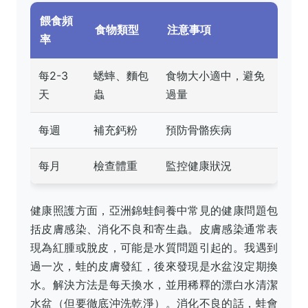
餵食頻
食物類型
注意事項
率
每2-3
蟋蟀、麵包
食物大小適中，避免
天
蟲
過量
每週
補充鈣粉
預防骨骼疾病
每月
檢查體重
監控健康狀況
健康照護方面，亞洲錦蛙飼養中常見的健康問題包
括皮膚感染、消化不良和寄生蟲。皮膚感染通常表
現為紅腫或脫皮，可能是水質問題引起的。我遇到
過一次，蛙的皮膚發紅，後來發現是水盆沒定期換
水。解決方法是每天換水，並用稀釋的漂白水清潔
水盆（但要徹底沖洗乾淨）。消化不良的話，蛙會