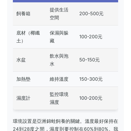
提供生活
飼養箱
200-500元
空間
底材（椰纖
保濕與躲
100-200元
土）
藏
飲水與泡
水盆
50-150元
水
加熱墊
維持溫度
150-300元
監控環境
濕度計
100-200元
濕度
環境設置是亞洲錦蛙飼養的關鍵。溫度最好保持在
24到28度之間，濕度則要控制在60%到80%。我