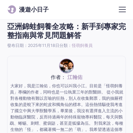
漫遊小日子
亞洲錦蛙飼養全攻略：新手到專家完
整指南與常見問題解答
發布日期：2025年11月18日
分類：
怪萌飼養員
作者：
江翰佑
大家好，我是江翰佑，你也可以叫我小江。目前是「怪萌飼養
員」專欄的作者，同時也是一位執業三年的獸醫師。 從小我就
對各種動物有難以言喻的狂熱，別人在收集郵票，我的抽屜裡
收集的是蛻下來的蛇皮和獨角仙的標本。這份熱情驅使我考進
了國立中興大學獸醫學系，畢業後，我沒有選擇進入主流的小
動物臨床醫院，反而待過兩年的特殊寵物專科醫院，每天與鸚
鵡、蜥蜴、刺蝟、蜜袋鼯，甚至是狐獴為伍。 對我來說，每種
生物的「怪」，都藏著獨一無二的「萌」。我希望透過這個專