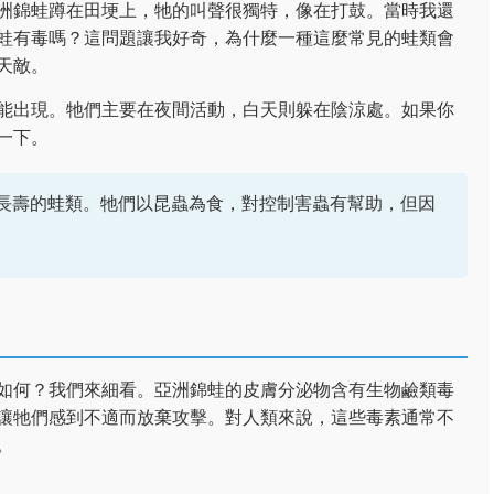
洲錦蛙蹲在田埂上，牠的叫聲很獨特，像在打鼓。當時我還
蛙有毒嗎？這問題讓我好奇，為什麼一種這麼常見的蛙類會
天敵。
能出現。牠們主要在夜間活動，白天則躲在陰涼處。如果你
一下。
較長壽的蛙類。牠們以昆蟲為食，對控制害蟲有幫助，但因
如何？我們來細看。亞洲錦蛙的皮膚分泌物含有生物鹼類毒
讓牠們感到不適而放棄攻擊。對人類來說，這些毒素通常不
。