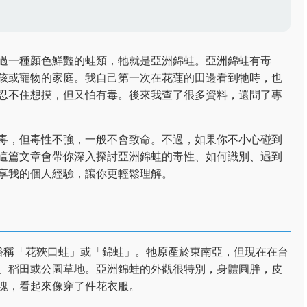
過一種顏色鮮豔的蛙類，牠就是亞洲錦蛙。亞洲錦蛙有毒
孩或寵物的家庭。我自己第一次在花蓮的田邊看到牠時，也
忍不住想摸，但又怕有毒。後來我查了很多資料，還問了專
毒，但毒性不強，一般不會致命。不過，如果你不小心碰到
這篇文章會帶你深入探討亞洲錦蛙的毒性、如何識別、遇到
享我的個人經驗，讓你更輕鬆理解。
俗稱「花狹口蛙」或「錦蛙」。牠原產於東南亞，但現在在台
、稻田或公園草地。亞洲錦蛙的外觀很特別，身體圓胖，皮
塊，看起來像穿了件花衣服。