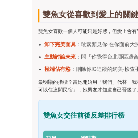
雙魚女從喜歡到愛上的關
雙魚女喜歡一個人可能只是好感，但愛上會有
卸下完美面具
：敢素顏見你‧在你面前大
主動討論未來
：問「你覺得台北哪區適
極端佔有慾
：刪除你IG追蹤的網美‧檢查
最明顯的指標？當她開始用「我們」代替「我
可以住這間民宿」，她男友才知道自己晉級了
雙魚女交往前後反差排行榜