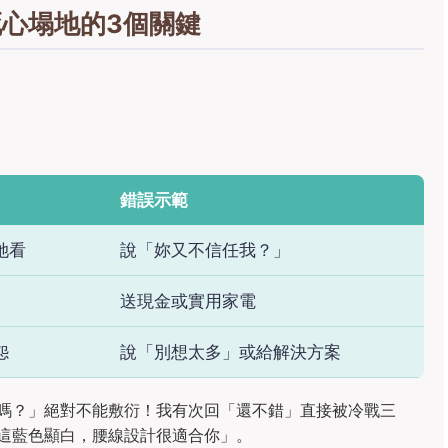
心塌地的3個關鍵
錯誤示範
她看
說「妳又不信任我？」
送現金或實用家電
怨
說「別想太多」或給解決方案
嗎？」絕對不能敷衍！我有次回「還不錯」直接被冷戰三
這藍色顯白，腰線設計很適合你」。