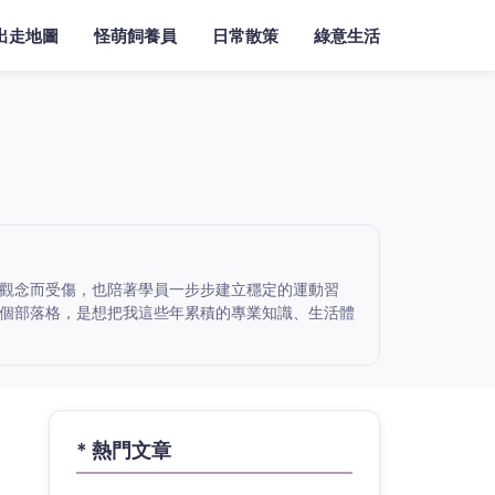
出走地圖
怪萌飼養員
日常散策
綠意生活
觀念而受傷，也陪著學員一步步建立穩定的運動習
個部落格，是想把我這些年累積的專業知識、生活體
* 熱門文章