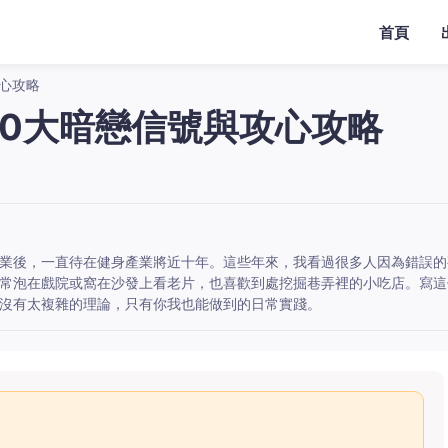
首頁
心攻略
10大暗戀信號與攻心攻略
業後，一直待在健身產業將近十年。這些年來，我看過很多人因為錯誤的
常泡在戲院或窩在沙發上看老片，也喜歡到處挖掘巷弄裡的小吃店。寫這
沒有太複雜的理論，只有你我也能做到的日常實踐。