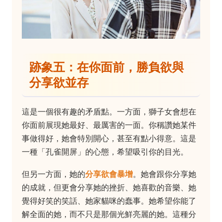
跡象五：在你面前，勝負欲與
分享欲並存
這是一個很有趣的矛盾點。一方面，獅子女會想在
你面前展現她最好、最厲害的一面。你稱讚她某件
事做得好，她會特別開心，甚至有點小得意。這是
一種「孔雀開屏」的心態，希望吸引你的目光。
但另一方面，她的
分享欲會暴增
。她會跟你分享她
的成就，但更會分享她的挫折、她喜歡的音樂、她
覺得好笑的笑話、她家貓咪的蠢事。她希望你能了
解全面的她，而不只是那個光鮮亮麗的她。這種分