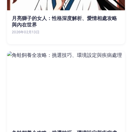
月亮獅子的女人：性格深度解析、愛情相處攻略
與內在世界
2026年02月13日