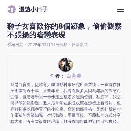
漫遊小日子
獅子女喜歡你的8個跡象，偷偷觀察
不張揚的暗戀表現
發布日期：2026年02月01日
分類：
日常散策
作者：
白育睿
我是白育睿，從體育大學運動科學研究所畢業後，一直待在健
身產業將近十年。這些年來，我看過很多人因為錯誤的觀念而
受傷，也陪著學員一步步建立穩定的運動習慣。私底下，我是
個標準的電影迷，週末最常泡在戲院或窩在沙發上看老片，也
喜歡到處挖掘巷弄裡的小吃店。寫這個部落格，是想把我這些
年累積的專業知識、生活體驗，用最直接、不藏私的方式分享
給大家。沒有太複雜的理論，只有你我也能做到的日常實踐。