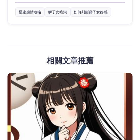
星座感情攻略
獅子女暗戀
如何判斷獅子女好感
相關文章推薦