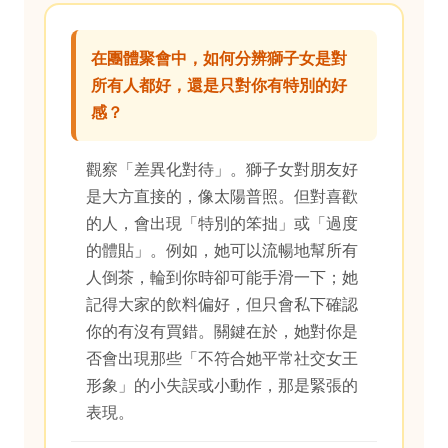
在團體聚會中，如何分辨獅子女是對
所有人都好，還是只對你有特別的好
感？
觀察「差異化對待」。獅子女對朋友好
是大方直接的，像太陽普照。但對喜歡
的人，會出現「特別的笨拙」或「過度
的體貼」。例如，她可以流暢地幫所有
人倒茶，輪到你時卻可能手滑一下；她
記得大家的飲料偏好，但只會私下確認
你的有沒有買錯。關鍵在於，她對你是
否會出現那些「不符合她平常社交女王
形象」的小失誤或小動作，那是緊張的
表現。