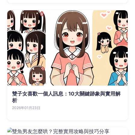
雙子女喜歡一個人訊息：10大關鍵跡象與實用解
析
2026年01月23日