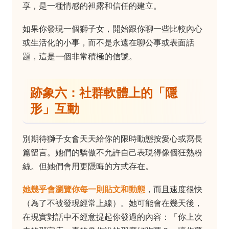
享，是一種情感的袒露和信任的建立。
如果你發現一個獅子女，開始跟你聊一些比較內心
或生活化的小事，而不是永遠在聊公事或表面話
題，這是一個非常積極的信號。
跡象六：社群軟體上的「隱
形」互動
別期待獅子女會天天給你的限時動態按愛心或寫長
篇留言。她們的驕傲不允許自己表現得像個狂熱粉
絲。但她們會用更隱晦的方式存在。
她幾乎會瀏覽你每一則貼文和動態
，而且速度很快
（為了不被發現經常上線）。她可能會在幾天後，
在現實對話中不經意提起你發過的內容：「你上次