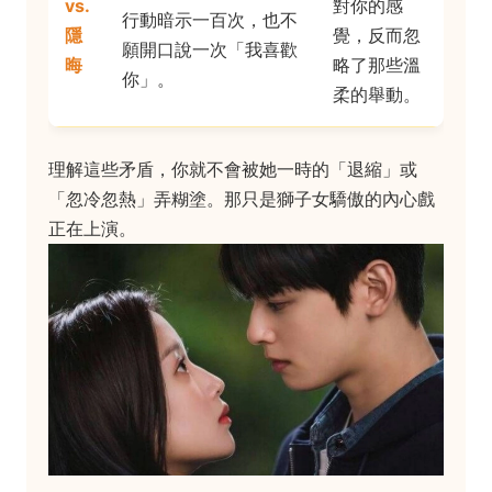
vs.
對你的感
行動暗示一百次，也不
隱
覺，反而忽
願開口說一次「我喜歡
晦
略了那些溫
你」。
柔的舉動。
理解這些矛盾，你就不會被她一時的「退縮」或
「忽冷忽熱」弄糊塗。那只是獅子女驕傲的內心戲
正在上演。