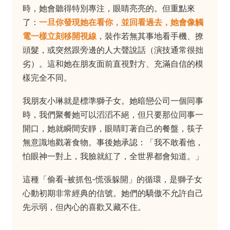
時，她會聽得特別專注，眼睛亮亮的。但重點來
了：
一旦你發現她在看你，並回看過去，她會像觸
電一樣立刻移開視線
，裝作若無其事地看手機、撩
頭髮，或突然跟旁邊的人大聲說話（演技通常很拙
劣）。這和她在朋友面前直視對方、充滿自信的模
樣完全不同。
我朋友小琳就是標準獅子女。她暗戀公司一個同事
時，我們聚餐她可以滔滔不絕，但只要那位同事一
開口，她就瞬間安靜，眼睛盯著自己的餐盤，筷子
無意識地戳著食物。事後她承認：「我不敢看他，
怕眼神一對上，我臉就紅了，全世界都會知道。」
這種「偷看-被抓包-慌張躲開」的循環，是獅子女
心動初期非常經典的信號。她們的驕傲不允許自己
先示弱，但內心的喜歡又藏不住。