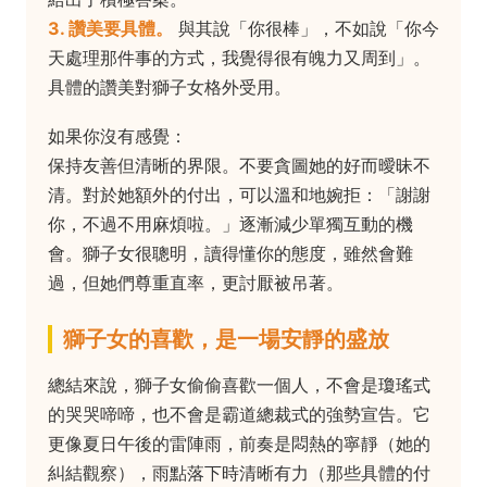
3. 讚美要具體。
與其說「你很棒」，不如說「你今
天處理那件事的方式，我覺得很有魄力又周到」。
具體的讚美對獅子女格外受用。
如果你沒有感覺：
保持友善但清晰的界限。不要貪圖她的好而曖昧不
清。對於她額外的付出，可以溫和地婉拒：「謝謝
你，不過不用麻煩啦。」逐漸減少單獨互動的機
會。獅子女很聰明，讀得懂你的態度，雖然會難
過，但她們尊重直率，更討厭被吊著。
獅子女的喜歡，是一場安靜的盛放
總結來說，獅子女偷偷喜歡一個人，不會是瓊瑤式
的哭哭啼啼，也不會是霸道總裁式的強勢宣告。它
更像夏日午後的雷陣雨，前奏是悶熱的寧靜（她的
糾結觀察），雨點落下時清晰有力（那些具體的付