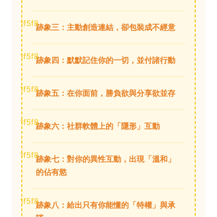
跡象三：主動創造連結，卻包裝成不經意
跡象四：默默記住你的一切，並付諸行動
跡象五：在你面前，勝負欲與分享欲並存
跡象六：社群軟體上的「隱形」互動
跡象七：對你的異性互動，出現「溫和」
的佔有慾
跡象八：給出只有你能懂的「特權」與承