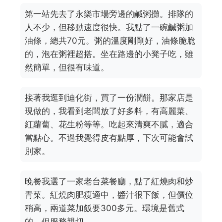
第一站先去了永樂市場旁邊的鹹粥攤。排隊的
人不少，但移動速度很快。我點了一碗鹹粥加
油條，總共70元。粥的溫度剛剛好，油條脆脆
的，泡在粥裡超搭。坐在路邊的小凳子吃，雖
然簡單，但很有味道。
接著我逛到迪化街，買了一份潤餅。那家店是
現做的，我看到老闆放了好多料，有高麗菜、
紅蘿蔔、花生粉等等。吃起來清爽不膩，適合
當點心。不過我覺得皮有點厚，下次可能會試
別家。
晚餐我選了一家老台菜餐廳，點了紅燒肉和炒
青菜。紅燒肉肥瘦適中，醬汁很下飯，但價位
稍高，兩道菜加飯要300多元。環境是舊式
的，但服務親切。