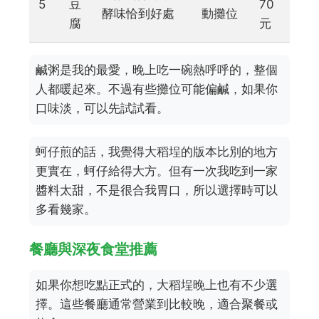
5
豆
70
酵味恰到好處
動攤位
腐
元
鹹粥是我的最愛，晚上吃一碗熱呼呼的，整個
人都暖起來。不過有些攤位可能偏鹹，如果你
口味淡，可以先試試看。
蚵仔煎的話，我覺得大稻埕的版本比別的地方
更實在，蚵仔給得大方。但有一次我吃到一家
醬料太甜，不是很合我胃口，所以選擇時可以
多看幾家。
餐廳與深夜食堂推薦
如果你想吃點正式的，大稻埕晚上也有不少選
擇。這些餐廳通常營業到比較晚，適合聚餐或