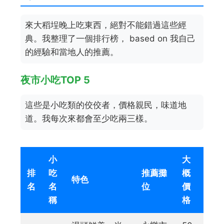
來大稻埕晚上吃東西，絕對不能錯過這些經
典。我整理了一個排行榜， based on 我自己
的經驗和當地人的推薦。
夜市小吃TOP 5
這些是小吃類的佼佼者，價格親民，味道地
道。我每次來都會至少吃兩三樣。
小
大
排
吃
推薦攤
概
特色
名
名
位
價
稱
格