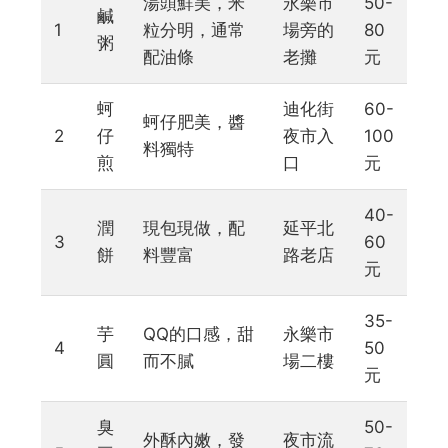
湯頭鮮美，米
永樂市
50-
鹹
1
粒分明，通常
場旁的
80
粥
配油條
老攤
元
蚵
迪化街
60-
蚵仔肥美，醬
2
仔
夜市入
100
料獨特
煎
口
元
40-
潤
現包現做，配
延平北
3
60
餅
料豐富
路老店
元
35-
芋
QQ的口感，甜
永樂市
4
50
圓
而不膩
場二樓
元
臭
50-
外酥內嫩，發
夜市流