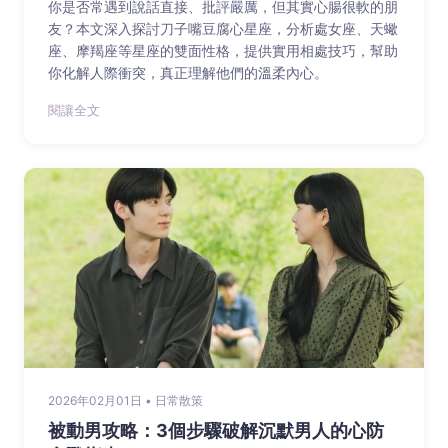
你是否常遇到說話直接、批評嚴厲，但其實心腸很軟的朋
友？本文深入探討刀子嘴豆腐心星座，分析處女座、天蠍
座、摩羯座等星座的雙面性格，提供實用相處技巧，幫助
你化解人際衝突，真正理解他們的溫柔內心。
閱讓全文
2026年02月01日 • 日常散策
被動男攻略：3個步驟破解沉默男人的心防