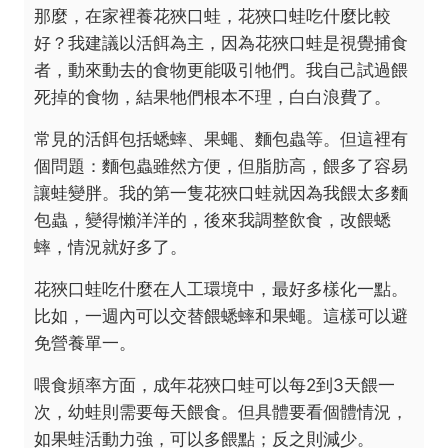
那麼，在家裡養花狹口蛙，花狹口蛙吃什麼比較
好？我建議以活餌為主，因為花狹口蛙是視覺捕食
者，動來動去的食物更能吸引牠們。我自己試過餵
死掉的食物，結果牠們根本不理，白白浪費了。
常見的活餌包括蟋蟀、果蠅、麵包蟲等。但這裡有
個問題：麵包蟲雖然方便，但脂肪高，餵多了容易
讓蛙變胖。我的第一隻花狹口蛙就因為我餵太多麵
包蟲，變得懶洋洋的，後來我調整飲食，改餵蟋
蟀，情況就好多了。
花狹口蛙吃什麼在人工環境中，最好多樣化一點。
比如，一週內可以交替餵蟋蟀和果蠅。這樣可以避
免營養單一。
喂食頻率方面，成年花狹口蛙可以每2到3天餵一
次，幼蛙則需要每天餵食。但具體要看個體情況，
如果蛙活動力強，可以多餵點；反之則減少。