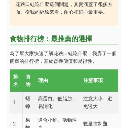
花狹口蛙吃什麼這個問題，其實涵蓋了很多方
面。從我的經驗來看，耐心和細心最重要。
食物排行榜：最推薦的選擇
為了幫大家快速了解花狹口蛙吃什麼，我弄了一個
簡單的排行榜，基於營養價值和易得性。
排
食
理由
注意事項
名
物
蟋
高蛋白、低脂肪、
注意大小，避
1
蟀
易消化
免過大
果
適合小蛙、活動性
2
數量控制難
蠅
高