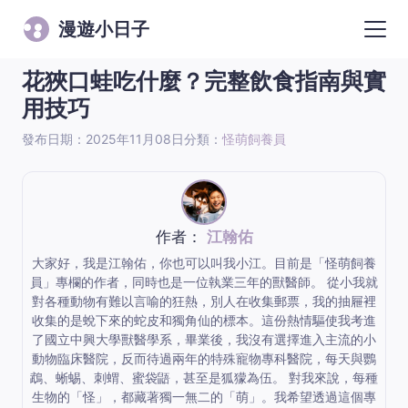
漫遊小日子
花狹口蛙吃什麼？完整飲食指南與實
用技巧
發布日期：2025年11月08日
分類：
怪萌飼養員
作者：
江翰佑
大家好，我是江翰佑，你也可以叫我小江。目前是「怪萌飼養
員」專欄的作者，同時也是一位執業三年的獸醫師。 從小我就
對各種動物有難以言喻的狂熱，別人在收集郵票，我的抽屜裡
收集的是蛻下來的蛇皮和獨角仙的標本。這份熱情驅使我考進
了國立中興大學獸醫學系，畢業後，我沒有選擇進入主流的小
動物臨床醫院，反而待過兩年的特殊寵物專科醫院，每天與鸚
鵡、蜥蜴、刺蝟、蜜袋鼯，甚至是狐獴為伍。 對我來說，每種
生物的「怪」，都藏著獨一無二的「萌」。我希望透過這個專