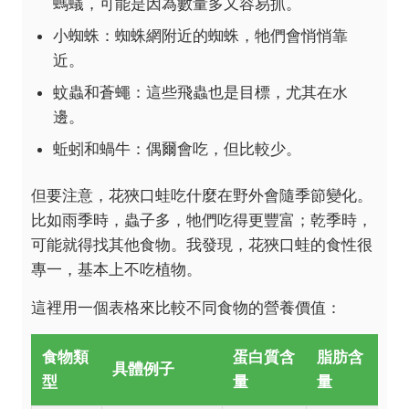
螞蟻，可能是因為數量多又容易抓。
小蜘蛛：蜘蛛網附近的蜘蛛，牠們會悄悄靠
近。
蚊蟲和蒼蠅：這些飛蟲也是目標，尤其在水
邊。
蚯蚓和蝸牛：偶爾會吃，但比較少。
但要注意，花狹口蛙吃什麼在野外會隨季節變化。
比如雨季時，蟲子多，牠們吃得更豐富；乾季時，
可能就得找其他食物。我發現，花狹口蛙的食性很
專一，基本上不吃植物。
這裡用一個表格來比較不同食物的營養價值：
食物類
蛋白質含
脂肪含
具體例子
型
量
量