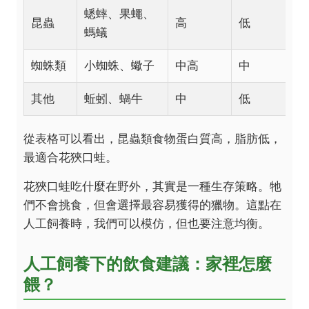
蟋蟀、果蠅、
昆蟲
高
低
螞蟻
蜘蛛類
小蜘蛛、蠍子
中高
中
其他
蚯蚓、蝸牛
中
低
從表格可以看出，昆蟲類食物蛋白質高，脂肪低，
最適合花狹口蛙。
花狹口蛙吃什麼在野外，其實是一種生存策略。牠
們不會挑食，但會選擇最容易獲得的獵物。這點在
人工飼養時，我們可以模仿，但也要注意均衡。
人工飼養下的飲食建議：家裡怎麼
餵？